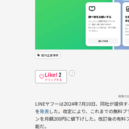
国内企業事例
Like!
？
2
クリップする
画像の
LINEヤフーは2024年7月10日、同社が提供
を
発表
した。改定により、これまでの無料プ
ンを月額200円に値下げした。改訂後の有料プラ
能だ。