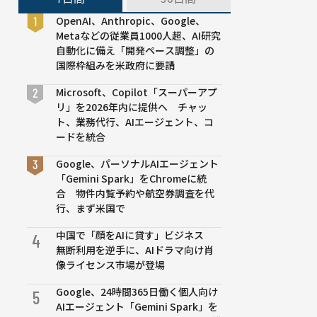
OpenAI、Anthropic、Google、
Metaなどの従業員1000人超、AI研究
自動化に備え「開発ペース調整」の
国際枠組みを米政府に要請
Microsoft、Copilot「スーパーアプ
リ」を2026年内に提供へ チャッ
ト、業務代行、AIエージェント、コ
ードを統合
Google、パーソナルAIエージェント
「Gemini Spark」をChromeに統
合 物件内覧予約や航空券調査を代
行、まず米国で
中国で「顔をAIに貸す」ビジネス
4
無断利用を逆手に、AIドラマ向け肖
像ライセンス市場が登場
Google、24時間365日働く個人向け
5
AIエージェント「Gemini Spark」を