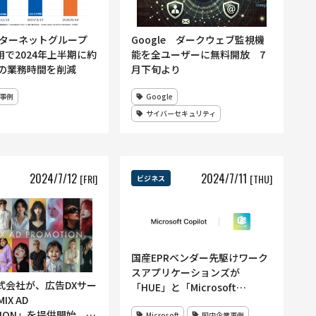
ンターネットグループ
Google ダークウェブ監視機
用で2024年上半期に約
能を全ユーザーに無料開放 7
間の業務時間を削減
月下旬より
事例
Google
サイバーセキュリティ
2024
/
7
/
12
2024
/
7
/
11
[FRI]
[THU]
ビジネス
国産EPRベンダー先駆けワーク
スアプリケーションズが
式会社が、広告DXサー
「HUE」と「Microsoft
IX AD
Copilot」の連携開始
TION」を提供開始 AI
Microsoft
国内企業事例