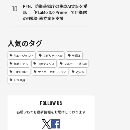
PFN、防衛装備庁の生成AI実証を受
10
託 「PLaMo 3.0 Prime」で自衛隊
の作戦計画立案を支援
人気のタグ
AIエージェント
モビリティ×AI
半導体
基盤モデル
ロボティクス
マルチモーダルAI
EXPO2025
サイバーセキュリティ
近未来
日本政府
FOLLOW US
各種SNSでも最新情報をお届けしております