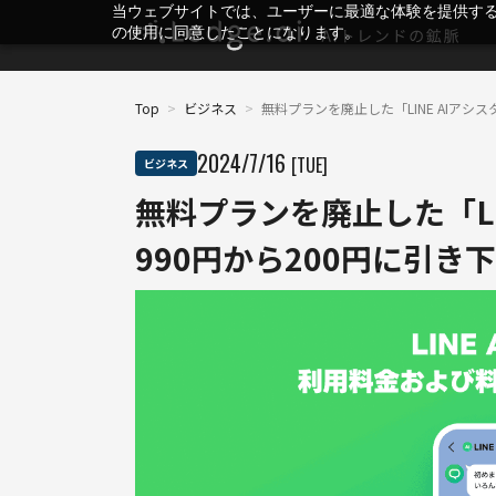
当ウェブサイトでは、ユーザーに最適な体験を提供す
の使用に同意したことになります。
Top
>
ビジネス
>
無料プランを廃止した「LINE AIアシ
2024
/
7
/
16
[TUE]
ビジネス
無料プランを廃止した「LI
990円から200円に引き下