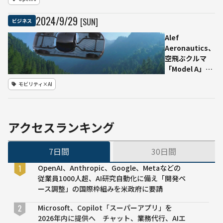
──サ
ム・アル
2024
/
9
/
29
[SUN]
ビジネス
トマン
CEOが株
Alef
式取得を
Aeronautics、
交渉中
空飛ぶクルマ
「Model A」の
量産に向けて契
モビリティ×AI
約締結。価格は
約4,500万円
も、予約数は
3,200件を突破
アクセスランキング
7日間
30日間
OpenAI、Anthropic、Google、Metaなどの
従業員1000人超、AI研究自動化に備え「開発ペ
ース調整」の国際枠組みを米政府に要請
Microsoft、Copilot「スーパーアプリ」を
2026年内に提供へ チャット、業務代行、AIエ