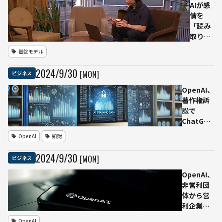
な！
断す
を開
に導入
AIが感
る課
発 ー
おいしさ
情を
題解
ー
と効率を
「読み
決を
GPT-
両立
取り」
目指
4に
共感的
基盤モデル
す
匹敵
に応答
する
する
2024
/
9
/
30
[MON]
ビジネス
性能
Hume
を実
AIが新
OpenAI、
現
ボイス
著作権訴
インタ
訟で
ーフェ
ChatGPT
ース
のトレー
OpenAI
知財
「EVI」
ニングデ
を発表
ータを公
2024
/
9
/
30
[MON]
ビジネス
開へ──
厳重警備
OpenAI、
の中でデ
非営利団
ータ精査
体から営
が許可
利企業へ
転換か
OpenAI