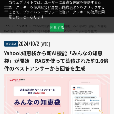
当ウェブサイトでは、ユーザーに最適な体験を提供するた
め、クッキーを使用しています。同意ボタンをクリックする
ことで、プライバシーポリシーに従い、クッキーの使用に同
意したことになります。
Top
>
ビジネス
>
Yahoo!知恵袋から新AI機能「みんなの知恵袋」が開始
同意する
RAGを使って蓄積された約1.6億件のベストアンサーから回答を生成
2024
/
10
/
2
[WED]
ビジネス
Yahoo!知恵袋から新AI機能「みんなの知恵
袋」が開始 RAGを使って蓄積された約1.6億
件のベストアンサーから回答を生成