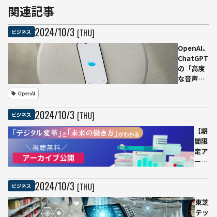
関連記事
2024
/
10
/
3
[THU]
ビジネス
OpenAI、
ChatGPT
の「高度
な音声機
能」を無
OpenAI
料ユーザ
ーにも拡
2024
/
10
/
3
[THU]
ビジネス
大提供
【期
間限
定ア
ーカ
イブ
配信
2024
/
10
/
3
[THU]
ビジネス
中】
生成
東芝
AI、
テッ