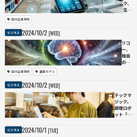
SF、
ク、
ロボ
生成
ット
AIを
国内企業事例
な
活用
ど、
した
2024
/
10
/
2
[WED]
ビジネス
これ
新会
から
社
リコ
の
「ジ
ー、
DX
ャイ
独自
を
ナミ
のモ
様々
クス
デル
国内企業事例
基盤モデル
な角
株式
マー
度で
会
ジ技
2024
/
10
/
2
[WED]
ビジネス
考え
社」
術を
た貴
を設
採用
テックマ
重な
立 -
した
ジック、
セッ
POS
高性
調理ロボ
ショ
デー
能な
ット「I-
ンを
タで
日本
Robo2」
見逃
業界
語
を大阪王
2024
/
10
/
1
[TUE]
ビジネス
す
を横
LLM
将鷺沼店