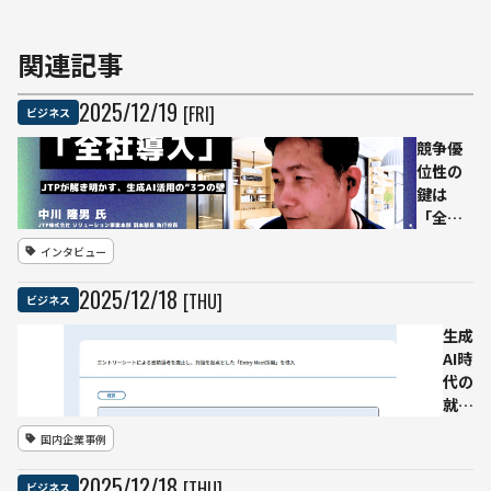
関連記事
2025
/
12
/
19
[FRI]
ビジネス
競争優
位性の
鍵は
「全社
導入」
インタビュー
にあ
り。
2025
/
12
/
18
[THU]
ビジネス
JTPが
解き明
生成
かす、
AI時
生成AI
代の
活用
就活
の“3つ
を見
国内企業事例
の壁”を
直す
乗り越
──
2025
/
12
/
18
[THU]
ビジネス