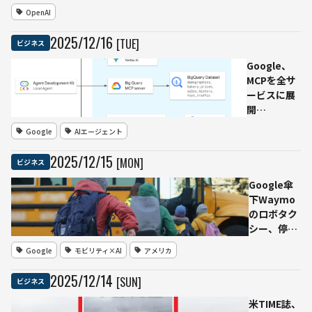
ジャパン
1.5」搭載の
OpenAI
「アフタ
「ChatGPT
ーサービ
Images」
2025
/
12
/
16
[TUE]
ビジネス
スこれま
を公開
で通り」
──Google
Google、
Chapter
のNano
MCPを全サ
11申請受
Banana
ービスに展
け声明
Proに対抗
開
──Gemini
Google
AIエージェント
時代の
「AI×クラ
2025
/
12
/
15
[MON]
ビジネス
ウド接続」
を標準化
Google傘
下Waymo
のロボタク
シー、停車
中のスクー
Google
モビリティ×AI
アメリカ
ルバス追い
越しに関す
2025
/
12
/
14
[SUN]
ビジネス
る安全違反
で規制当局
米TIME誌、