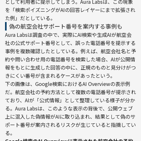
として利用者に提示してしまう。Aura Labsは、この現象
を「検索ポイズニングがAIの回答レイヤーにまで拡張され
た例」だとしている。
偽の航空会社サポート番号を案内する事例も
Aura Labsは調査の中で、実際にAI検索や生成AIが航空会
社の公式サポート番号として、誤った電話番号を提示する
事例を複数確認したとしている。例えば、航空会社名と予
約や問い合わせ用の電話番号を検索した場合、AIが公開情
報をもとに生成した回答の中に、正規のものと見分けがつ
きにくい番号が含まれるケースがあったという。
下の画像は、Google検索におけるAI Overviewの表示例
だ。航空会社の予約方法として複数の電話番号が提示され
ており、AIが「公式情報」として整理している様子が分か
る。Aura Labsは、このような表示の背後で、公開ウェブ
上に混入した偽情報がAIに取り込まれ、結果として偽のサ
ポート番号が案内されるリスクが生じていると指摘してい
る。