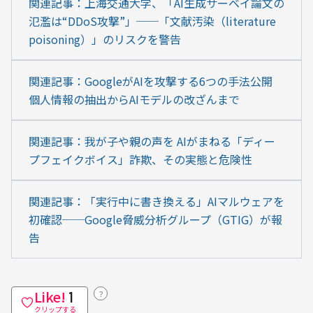
関連記事：上海交通大学、「AI生成サーベイ論文の
氾濫は“DDoS攻撃”」──「文献汚染（literature 
poisoning）」のリスクを警告
関連記事：GoogleがAIを攻撃する6つの手法公開　
個人情報の抽出からAIモデルの改ざんまで
関連記事：我が子や親の声を AIがまねる「ディー
プフェイクボイス」詐欺、その実態と危険性
関連記事：「実行中に書き換える」AIマルウェアを
初確認──Google脅威分析グループ（GTIG）が報
告
Like!
？
1
クリップする