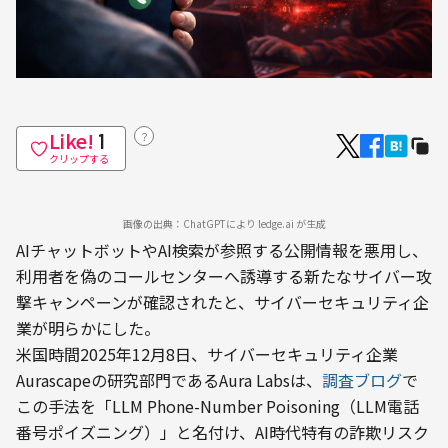
Like!
？
1
クリップする
画像の出典：ChatGPTにより ledge.ai が生成
AIチャットボットやAI検索が参照する公開情報を悪用し、
利用者を偽のコールセンターへ誘導する新たなサイバー攻
撃キャンペーンが確認されたと、サイバーセキュリティ企
業が明らかにした。
米国時間2025年12月8日、サイバーセキュリティ企業
Aurascapeの研究部門であるAura Labsは、
調査ブログ
で
この手法を「LLM Phone-Number Poisoning（LLM電話
番号ポイズニング）」と名付け、AI時代特有の詐欺リスク