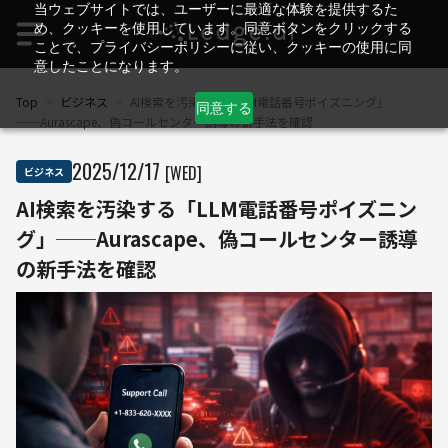
当ウェブサイトでは、ユーザーに最適な体験を提供するた
め、クッキーを使用しています。同意ボタンをクリックする
ことで、プライバシーポリシーに従い、クッキーの使用に同
意したことになります。
Top
>
ビジネス
>
AI検索を汚染する「LLM電話番号ポイズニング」
同意する
──Aurascape、偽コールセンター誘導の新手法を確認
2025
/
12
/
17
[WED]
ビジネス
AI検索を汚染する「LLM電話番号ポイズニン
グ」──Aurascape、偽コールセンター誘導
の新手法を確認