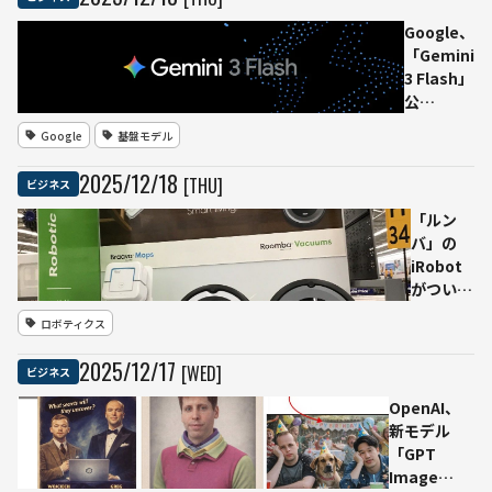
える
ロー
「Third
ト製
Google、
AI」と
薬、
「Gemini
いう最
新卒
3 Flash」
適解
採用
公
で書
開 “Pro
Google
基盤モデル
類選
級の推
考を
論”を低
2025
/
12
/
18
[THU]
ビジネス
廃止
遅延・低
し
コスト
「ルン
「対
で、
バ」の
話起
Geminiア
iRobot
点」
プリの既
がついに
へ
定モデル
破産手続
ロボティクス
に
き開始、
中国
2025
/
12
/
17
[WED]
ビジネス
Picea傘
下で事業
OpenAI、
は継続
新モデル
──アイ
「GPT
ロボット
Image