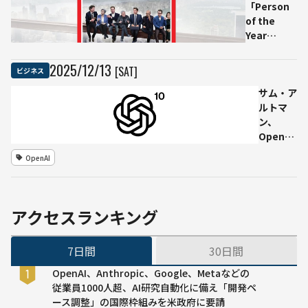
（NHTSA）
「Person
調査―—自
of the
動運転シス
Year
テムのソフ
2025」に
トウェアを
「The
2025
/
12
/
13
[SAT]
ビジネス
自主リコー
Architects
ル
of AI」──
サム・ア
世界を動か
ルトマ
した8人
ン、
の“AI設計
OpenAI
者たち”
設立10
OpenAI
年を回顧
するブロ
グ「Ten
years」
アクセスランキング
公開
──「想
7日間
30日間
像以上の
成果」と
OpenAI、Anthropic、Google、Metaなどの
AGIへの
従業員1000人超、AI研究自動化に備え「開発ペ
使命を語
ース調整」の国際枠組みを米政府に要請