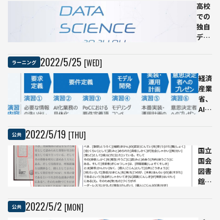
高校
での
独自
デー
タサ
イエ
2022
/
5
/
25
[WED]
ラーニング
ンス
教育
経済
増え
産業
る 聖
省、
徳学
AI人
園が
材育
2024
成用
2022
/
5
/
19
[THU]
公共
年に
のデ
専門
国立
ータ
コー
国会
付き
スを
図書
教材
開設
館が
を提
視覚
供開
障が
始
2022
/
5
/
2
[MON]
公共
い者