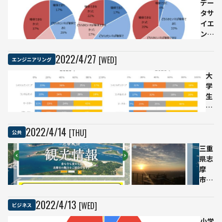
など
デー
のた
タサ
めの
イエ
OCR
ンテ
開発
ィス
を委
トを
2022
/
4
/
27
[WED]
エンジニアリング
託
目的
AIで
通り
大
読書
確保
学
のバ
でき
生
リア
なか
の
フリ
った
デ
ー化
企業
ー
2022
/
4
/
14
[THU]
公共
を目
が6
タ
三重
指す
割以
サ
県志
上
イ
摩
採用
エ
市、
は
ン
ビジ
「経
テ
ネス
験者
ィ
2022
/
4
/
13
[WED]
ビジネス
チャ
の
ス
ット
み」
小学
ト