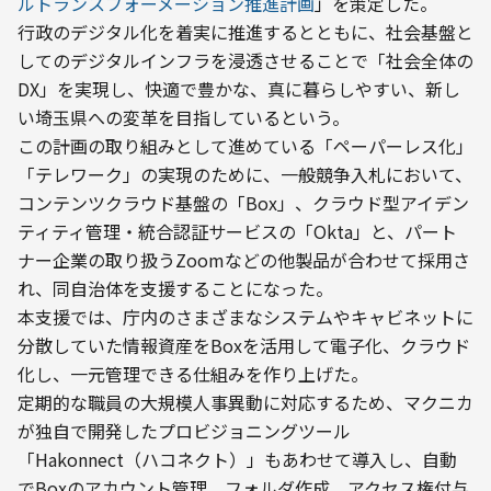
ルトランスフォーメーション推進計画
」を策定した。
行政のデジタル化を着実に推進するとともに、社会基盤と
してのデジタルインフラを浸透させることで「社会全体の
DX」を実現し、快適で豊かな、真に暮らしやすい、新し
い埼玉県への変革を目指しているという。
この計画の取り組みとして進めている「ペーパーレス化」
「テレワーク」の実現のために、一般競争入札において、
コンテンツクラウド基盤の「Box」、クラウド型アイデン
ティティ管理・統合認証サービスの「Okta」と、パート
ナー企業の取り扱うZoomなどの他製品が合わせて採用さ
れ、同自治体を支援することになった。
本支援では、庁内のさまざまなシステムやキャビネットに
分散していた情報資産をBoxを活用して電子化、クラウド
化し、一元管理できる仕組みを作り上げた。
定期的な職員の大規模人事異動に対応するため、マクニカ
が独自で開発したプロビジョニングツール
「Hakonnect（ハコネクト）」もあわせて導入し、自動
でBoxのアカウント管理、フォルダ作成、アクセス権付与