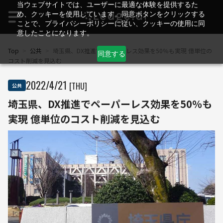
当ウェブサイトでは、ユーザーに最適な体験を提供するた
め、クッキーを使用しています。同意ボタンをクリックする
ことで、プライバシーポリシーに従い、クッキーの使用に同
意したことになります。
Top
>
公共
>
埼玉県、DX推進でペーパーレス効果を50％も実現 億単位の
同意する
コスト削減を見込む
2022
/
4
/
21
[THU]
公共
埼玉県、DX推進でペーパーレス効果を50％も
実現 億単位のコスト削減を見込む