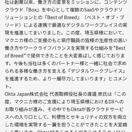
社は創業以来、働き方の変革をミッションに、コンテンツ
クラウド『Box』を中心として複数のSaaSやクラウドソ
リューションとの『Best of Breed』（ベスト・オブ・ブ
リード）による連携で最適なデジタルワークプレイスの実
現を推進してまいりました。この度、埼玉県様において、
マクニカ様のご支援のもと県庁職員の皆様の生産性の高い
働き方やワークライフバランスを実現する仕組みを”Best 
of Breed”で提供できたことを大変喜ばしく感じておりま
す。今後も当社は多くのパートナー様と一緒に社会で求め
られる多様な働き方を支える『デジタルワークプレイス』
を推進するため、より一層尽力してまいります」とコメン
ト。
Okta Japan株式会社 代表取締役社長の渡邉 崇氏は「この
度、マクニカ様のご支援により埼玉県様におけるDXへの
お取り組みが進み、その中でもOktaが各クラウドサービ
スへの入り口として、利便性とセキュリティの双方を両立
した環境を実現する一翼を担うことができたことを大変嬉