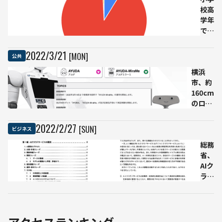
と
が多
校高
認
RPA
数
学年
知
ツー
で
度
ルで
「プ
SE
防災
ログ
や
2022
/
3
/
21
[MON]
公共
業務
ラミ
コ
横浜
を年
ング
ン
市、約
130
教室
サ
160cm
時間
に通
ル
のロボ
削減
った
タ
ットを
NTT
経験
ン
用いた
西日
あ
ト
2022
/
2
/
27
[SUN]
ビジネス
実証実
本ら
り」
な
験 区役
の実
はわ
総務
ど
所の窓
証実
ずか
省、
と
口案内
験で
9％
AIク
比
業務で
ラウ
べ
有効性
ドサ
て
を調査
ービ
最
スの
も
ガイ
低