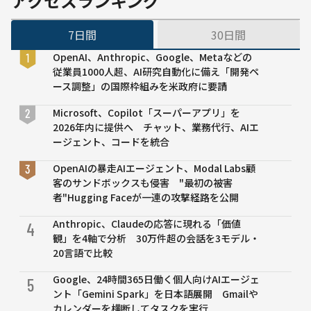
アクセスランキング
ドブ
い
ック
7日間
30日間
を公
表
OpenAI、Anthropic、Google、Metaなどの
AIを
従業員1000人超、AI研究自動化に備え「開発ペ
使っ
ース調整」の国際枠組みを米政府に要請
た新
事業
Microsoft、Copilot「スーパーアプリ」を
開発
2026年内に提供へ チャット、業務代行、AIエ
の指
ージェント、コードを統合
針に
OpenAIの暴走AIエージェント、Modal Labs顧
客のサンドボックスも侵害 "最初の被害
者"Hugging Faceが一連の攻撃経路を公開
Anthropic、Claudeの応答に現れる「価値
4
観」を4軸で分析 30万件超の会話を3モデル・
20言語で比較
Google、24時間365日働く個人向けAIエージェ
5
ント「Gemini Spark」を日本語展開 Gmailや
カレンダーを横断してタスクを実行