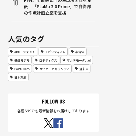
PFN、防衛装備庁の生成AI実証を受
10
託 「PLaMo 3.0 Prime」で自衛隊
の作戦計画立案を支援
人気のタグ
AIエージェント
モビリティ×AI
半導体
基盤モデル
ロボティクス
マルチモーダルAI
EXPO2025
サイバーセキュリティ
近未来
日本政府
FOLLOW US
各種SNSでも最新情報をお届けしております