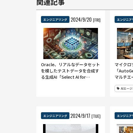
関連記事
2024
/
9
/
20
[FRI]
エンジニアリング
エンジニア
Oracle、リアルなデータセット
マイクロ
を模したテストデータを合成す
「AutoG
る生成AI「Select AI for
マルチエ
Synthetic Data Generation」
発をノー
AIエー
を発表
ール
2024
/
9
/
17
[TUE]
エンジニアリング
エンジニア