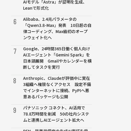
AIモデル「Astra」が証明を生成、
Leanで形式化
Alibaba、2.4兆パラメータの
6
「Qwen3.8-Max」発表 10日超の自
律コーディング、Max級初のオープ
ンウェイト化へ
Google、24時間365日働く個人向け
7
AIエージェント「Gemini Spark」を
日本語展開 Gmailやカレンダーを横
断してタスクを実行
Anthropic、Claudeが評価中に実在
8
3組織へ権限なくアクセス 設定不備
でインターネットに接続、PyPIへ悪
意あるパッケージも公開
パナソニック コネクト、AI活用で
9
78.8万時間を削減 50の社内システ
ムと連携しAIエージェント拡大へ