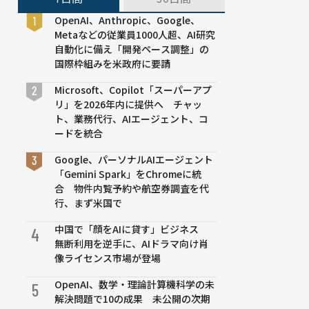
OpenAI、Anthropic、Google、
Metaなどの従業員1000人超、AI研究
自動化に備え「開発ペース調整」の
国際枠組みを米政府に要請
Microsoft、Copilot「スーパーアプ
リ」を2026年内に提供へ チャッ
ト、業務代行、AIエージェント、コ
ードを統合
Google、パーソナルAIエージェント
「Gemini Spark」をChromeに統
合 物件内覧予約や航空券調査を代
行、まず米国で
中国で「顔をAIに貸す」ビジネス
4
無断利用を逆手に、AIドラマ向け肖
像ライセンス市場が登場
OpenAI、数学・理論計算機科学の未
5
解決問題で10の成果 未公開の次期