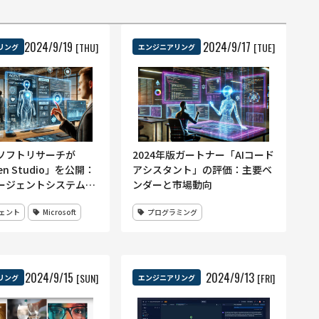
2024
/
9
/
19
2024
/
9
/
17
[THU]
[TUE]
リング
エンジニアリング
ソフトリサーチが
2024年版ガートナー「AIコード
en Studio」を公開：
アシスタント」の評価：主要ベ
ージェントシステム開
ンダーと市場動向
コードで実現する新ツ
ジェント
Microsoft
プログラミング
2024
/
9
/
15
2024
/
9
/
13
[SUN]
[FRI]
リング
エンジニアリング