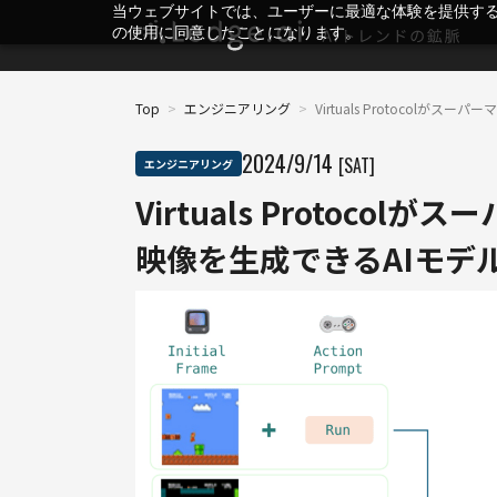
当ウェブサイトでは、ユーザーに最適な体験を提供す
の使用に同意したことになります。
Top
>
エンジニアリング
>
Virtuals Protocol
2024
/
9
/
14
[SAT]
エンジニアリング
Virtuals Protoc
映像を生成できるAIモデル