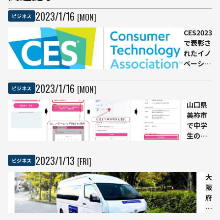
2023
/
1
/
16
[MON]
ビジネス
CES2023
で表彰さ
れたイノ
ベーショ
ン
2023
/
1
/
16
[MON]
ビジネス
山口県
美祢市
で中学
生のた
めの
「部活
2023
/
1
/
13
[FRI]
ビジネス
動
MaaS」
大
実証事
阪
業を開
府
始
堺
市