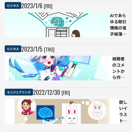
店利
りの
の
2023
/
1
/
6
[FRI]
ビジネス
用が
アイ
実
AIであら
可能
コン
証
ゆる取引
に
がで
実
情報の電
き
験
子帳簿保
る！
を
存に対応
AIに
開
「OPTiM
よる
始
2023
/
1
/
5
[THU]
ビジネス
電子帳簿
顔ア
保存」提
視聴者
イコ
供開始
のコメ
ン生
ントか
成サ
ら作品
ービ
を生成
ス
する参
2022
/
12
/
30
[FRI]
エンジニアリング
加型ア
ート。
欲し
画像生
いイ
成系AI
ラス
VTuber
トを
「絵藍
いつ