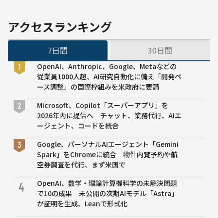
ミツ
でも
ア」 プ
生成
ロジェ
可
アクセスランキング
クト本
能
格始動
テキ
7日間
30日間
スト
から
OpenAI、Anthropic、Google、Metaなどの
いら
従業員1000人超、AI研究自動化に備え「開発ペ
すと
ース調整」の国際枠組みを米政府に要請
や風
の画
Microsoft、Copilot「スーパーアプリ」を
像を
2026年内に提供へ チャット、業務代行、AIエ
生成
ージェント、コードを統合
する
Google、パーソナルAIエージェント「Gemini
「AI
Spark」をChromeに統合 物件内覧予約や航
いら
空券調査を代行、まず米国で
すと
や」
OpenAI、数学・理論計算機科学の未解決問題
4
がリ
で10の成果 未公開の次期AIモデル「Astra」
リー
が証明を生成、Leanで形式化
ス