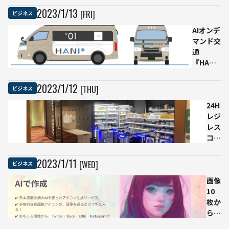
泉
2023
/
1
/
13
[FRI]
ビジネス
北
AIオンデ
ニ
マンド交
ュ
通
ー
『HANI+
タ
（ハニタ
ウ
ス）』が
ン
2023
/
1
/
12
[THU]
ビジネス
大阪府豊
地
能町で運
24H
域
行開始
レジ
で
レス
デ
コン
マ
ビニ
ン
がホ
ド
2023
/
1
/
11
[WED]
ビジネス
テル
交
業界
画像
通
で導
10
サ
入！
枚か
ー
終日
らそ
ビ
の売
っく
ス