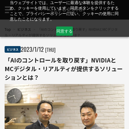
当ウェブサイトでは、ユーザーに最適な体験を提供するた
め、クッキーを使用しています。同意ボタンをクリックする
ことで、プライバシーポリシーに従い、クッキーの使用に同
意したことになります。
Top
>
ビジネス
>
「AIのコントロールを取り戻す」NVIDIAとMCデジタ
同意する
ル・リアルティが提供するソリューションとは？
2023
/
1
/
12
[THU]
ビジネス
「AIのコントロールを取り戻す」NVIDIAと
MCデジタル・リアルティが提供するソリュー
ションとは？