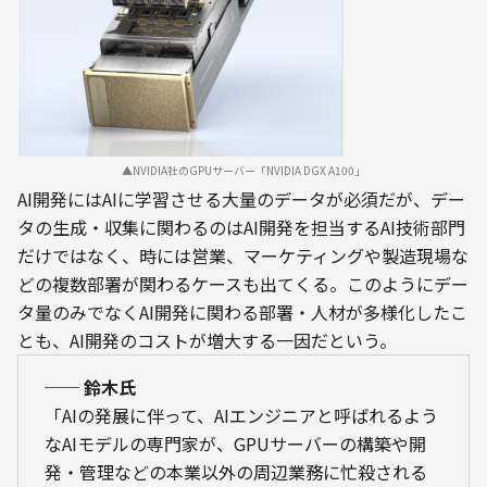
▲NVIDIA社のGPUサーバー「NVIDIA DGX A100」
AI開発にはAIに学習させる大量のデータが必須だが、デー
タの生成・収集に関わるのはAI開発を担当するAI技術部門
だけではなく、時には営業、マーケティングや製造現場な
どの複数部署が関わるケースも出てくる。このようにデー
タ量のみでなくAI開発に関わる部署・人材が多様化したこ
とも、AI開発のコストが増大する一因だという。
── 鈴木氏
「AIの発展に伴って、AIエンジニアと呼ばれるよう
なAIモデルの専門家が、GPUサーバーの構築や開
発・管理などの本業以外の周辺業務に忙殺される