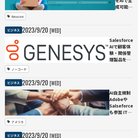
をAIで生
成可能に
出品者の
Amazon
手間省く
2023
/
9
/
20
[WED]
ビジネス
Salesforce
AIで顧客体
験・関係管
理製品を強
化
ノーコード
Genesysと
連携
2023
/
9
/
20
[WED]
ビジネス
AI自主規制
Adobeや
Salseforce
も参加 IT大
手8社 米政
アメリカ
府の呼びか
けに応じる
2023
/
9
/
20
[WED]
ビジネス