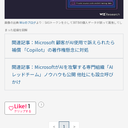
画像の出典 
Wizのブログ
より：SASトークンを介して38TBの個人データが誤って漏洩してし
まった経緯を図解
関連記事：Microsoft 顧客がAI使用で訴えられたら
補償 「Copilot」の著作権懸念に対処
関連記事：MicrosoftがAIを攻撃する専門組織「AI
レッドチーム」ノウハウも公開 他社にも設立呼び
かけ
Like!
？
1
クリップする
<
1
>