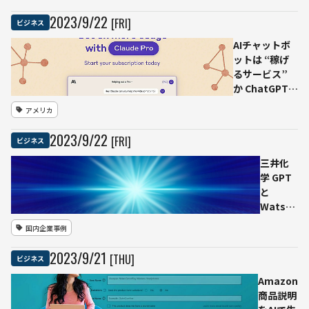
「ポ
2023
/
9
/
22
[FRI]
ビジネス
ケト
ーク
AIチャットボ
S」
ットは “稼げ
配備
るサービス”
イン
か ChatGPT競
バウ
合
アメリカ
ンド
「Claude.ai」
対応
に有料版 月20
2023
/
9
/
22
[FRI]
ビジネス
強化
ドルで利用量5
へ
倍
三井化
学 GPT
と
Watson
2種のAI
国内企業事例
を駆使
製品の
2023
/
9
/
21
[THU]
ビジネス
「新規
用途」
Amazon
発見数
商品説明
倍増