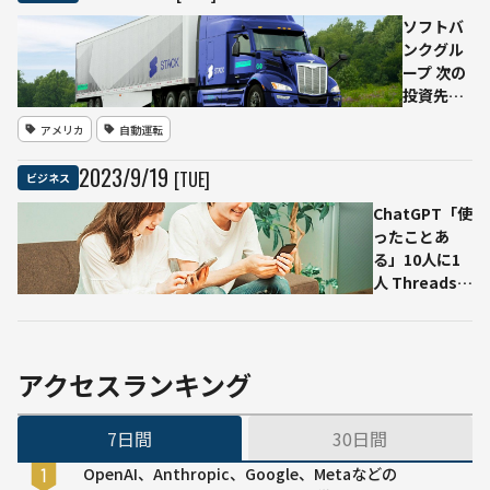
ソフトバ
ンクグル
ープ 次の
投資先は
自動運転
アメリカ
自動運転
トラック
「Stack
2023
/
9
/
19
[TUE]
ビジネス
AV」10億
ドル以上
ChatGPT「使
元
ったことあ
Google・
る」10人に1
Uber技術
人 Threadsわ
者設立
ずか4％ ただ
し徐々に上昇
する傾向も
アクセスランキング
7日間
30日間
OpenAI、Anthropic、Google、Metaなどの