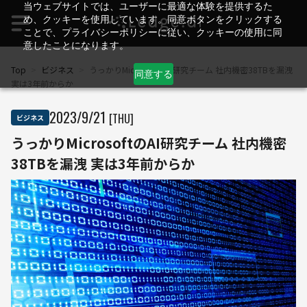
当ウェブサイトでは、ユーザーに最適な体験を提供するた
め、クッキーを使用しています。同意ボタンをクリックする
ことで、プライバシーポリシーに従い、クッキーの使用に同
意したことになります。
Top
>
ビジネス
>
うっかりMicrosoftのAI研究チーム 社内機密38TBを漏洩
同意する
実は3年前からか
2023
/
9
/
21
[THU]
ビジネス
うっかりMicrosoftのAI研究チーム 社内機密
38TBを漏洩 実は3年前からか