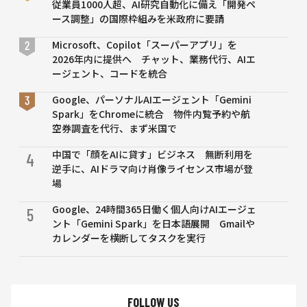
従業員1000人超、AI研究自動化に備え「開発ペ
ース調整」の国際枠組みを米政府に要請
Microsoft、Copilot「スーパーアプリ」を
2026年内に提供へ チャット、業務代行、AIエ
ージェント、コードを統合
Google、パーソナルAIエージェント「Gemini
Spark」をChromeに統合 物件内覧予約や航
空券調査を代行、まず米国で
中国で「顔をAIに貸す」ビジネス 無断利用を
4
逆手に、AIドラマ向け肖像ライセンス市場が登
場
Google、24時間365日働く個人向けAIエージェ
5
ント「Gemini Spark」を日本語展開 Gmailや
カレンダーを横断してタスクを実行
FOLLOW US