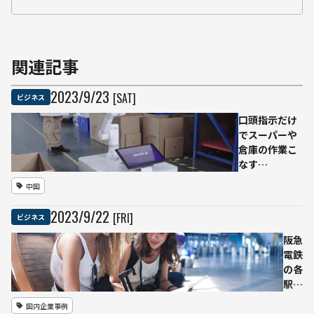
関連記事
2023
/
9
/
23
[SAT]
ビジネス
口頭指示だけ
でスーパーや
倉庫の作業こ
なす
「Jacobi.ai」
中国
中国スタート
アップにIT大
2023
/
9
/
22
[FRI]
ビジネス
手が出資
阪急
電鉄
の各
駅に
AI翻
国内企業事例
訳機