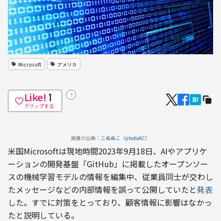
Microsoft
アメリカ
Like!
？
1
クリップする
画像の出典：
こぬぬこ（photoAC）
米国Microsoftは現地時間2023年9月18日、AIやアプリケ
ーションの開発基盤「GitHub」に掲載したオープンソー
スの機械学習モデルの情報を編集中、従業員同士が交わし
たメッセージなどの内部情報を誤って公開していたと
発表
した。すでに対策をとっており、顧客情報に影響はなかっ
たと説明している。