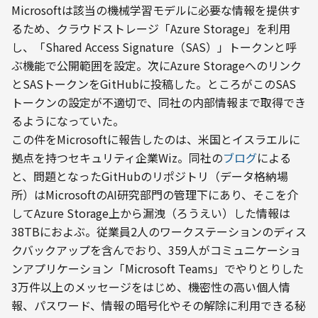
Microsoftは該当の機械学習モデルに必要な情報を提供す
るため、クラウドストレージ「Azure Storage」を利用
し、「Shared Access Signature（SAS）」トークンと呼
ぶ機能で公開範囲を設定。次にAzure Storageへのリンク
とSASトークンをGitHubに投稿した。ところがこのSAS
トークンの設定が不適切で、同社の内部情報まで取得でき
るようになっていた。
この件をMicrosoftに報告したのは、米国とイスラエルに
拠点を持つセキュリティ企業Wiz。同社の
ブログ
による
と、問題となったGitHubのリポジトリ（データ格納場
所）はMicrosoftのAI研究部門の管理下にあり、そこを介
してAzure Storage上から漏洩（ろうえい）した情報は
38TBにおよぶ。従業員2人のワークステーションのディス
クバックアップを含んでおり、359人がコミュニケーショ
ンアプリケーション「Microsoft Teams」でやりとりした
3万件以上のメッセージをはじめ、機密性の高い個人情
報、パスワード、情報の暗号化やその解除に利用できる秘