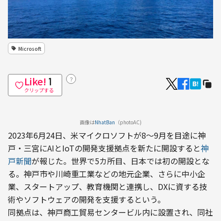
Microsoft
Like!
？
1
クリップする
画像は
NhatBan
（photoAC)
2023年6月24日、米マイクロソフトが8〜9月を目途に神
戸・三宮にAIとIoTの開発支援拠点を新たに開設すると
神
戸新聞
が報じた。世界で5カ所目、日本では初の開設とな
る。神戸市や川崎重工業などの地元企業、さらに中小企
業、スタートアップ、教育機関と連携し、DXに資する技
術やソフトウェアの開発を支援するという。
同拠点は、神戸商工貿易センタービル内に設置され、同社