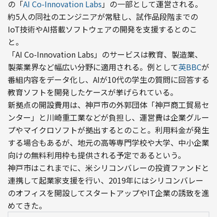
の「
AI Co-Innovation Labs
」の一部として運営される。
約5人の同社のエンジニアが常駐し、試作品段階までの
IoT技術やAI搭載ソフトウェアの開発を支援するとのこ
と。
「AI Co-Innovation Labs」のサービスは教育、製造業、
製薬業界など幅広い分野に適用される。例として
英BBC
が
番組内容をデータ化し、AIが10代の学生の質問に回答する
教育ソフトを開発したケースが挙げられている。
新拠点の開設費用は、神戸市の外郭団体「神戸商工貿易セ
ンター」と川崎重工業などが負担し、運営費は企業グルー
プやマイクロソフトが拠出するとのこと。利用料金が発生
する場合もあるが、地元の高等専門学校や大学、中小企業
向けの無料利用枠も提供される予定であるという。
神戸市はこれまでに、米シリコンバレーの投資ファンドと
連携して起業家支援を行い、2019年にはシリコンバレー
のオフィスを開設してスタートアップやIT企業の誘致を進
めてきた。