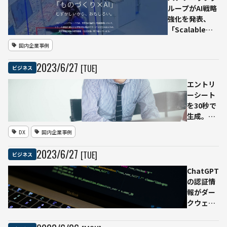
ループがAI戦略
強化を発表、
「Scalable
AI」
国内企業事例
「Responsible
AI」に注力
2023
/
6
/
27
[TUE]
ビジネス
エントリ
ーシート
を30秒で
生成。
ChatGPT
DX
国内企業事例
で就活も
タイパ改
2023
/
6
/
27
[TUE]
ビジネス
善
ChatGPT
の認証情
報がダー
クウェブ
で売買、
マルウェ