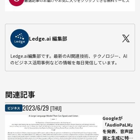
厳選記事のお届けやお気に入りをクリップできる無料サービス
Ledge.ai 編集部
Ledge.ai編集部です。最新のAI関連技術、テクノロジー、AI
のビジネス活用事例などの情報を毎日発信しています。
関連記事
2023
/
6
/
29
[THU]
ビジネス
Googleが
「AudioPaLM」
を発表、音声認
識と生成に特化