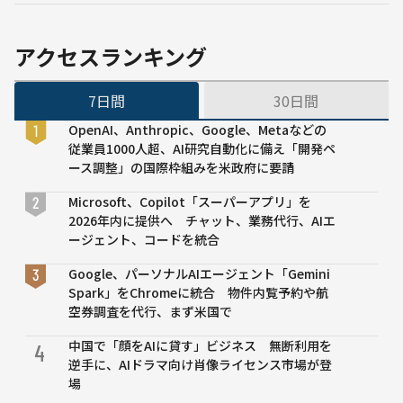
億円
業や
投資
オー
AWS
プン
アクセスランキング
顧客
ソー
支援
スが
7日間
30日間
多く
の規
OpenAI、Anthropic、Google、Metaなどの
制を
従業員1000人超、AI研究自動化に備え「開発ペ
受け
ース調整」の国際枠組みを米政府に要請
るべ
きで
Microsoft、Copilot「スーパーアプリ」を
な
2026年内に提供へ チャット、業務代行、AIエ
い」
ージェント、コードを統合
Google、パーソナルAIエージェント「Gemini
Spark」をChromeに統合 物件内覧予約や航
空券調査を代行、まず米国で
中国で「顔をAIに貸す」ビジネス 無断利用を
4
逆手に、AIドラマ向け肖像ライセンス市場が登
場