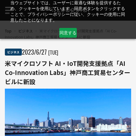
当ウェブサイトでは、ユーザーに最適な体験を提供するた
め、クッキーを使用しています。同意ボタンをクリックする
ことで、プライバシーポリシーに従い、クッキーの使用に同
意したことになります。
Top
>
ビジネス
>
米マイクロソフト AI・IoT開発支援拠点「AI Co-
同意する
Innovation Labs」神戸商工貿易センタービルに新設
2023
/
6
/
27
[TUE]
ビジネス
米マイクロソフト AI・IoT開発支援拠点「AI
Co-Innovation Labs」神戸商工貿易センター
ビルに新設