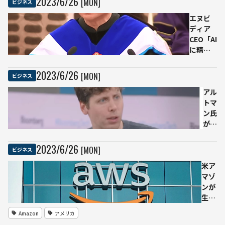
2023
/
6
/
26
[MON]
ビジネス
アによる
感染拡大
エヌビ
ディア
CEO「AI
に精通
しなけ
れば個
2023
/
6
/
26
[MON]
ビジネス
人も企
業も勝
アル
ち残れ
トマ
ない」
ン氏
がAI
への
視点
2023
/
6
/
26
[MON]
ビジネス
と規
米ア
制に
マゾ
つい
ンが
て提
生成
言
AIに
「新
Amazon
アメリカ
140
興企