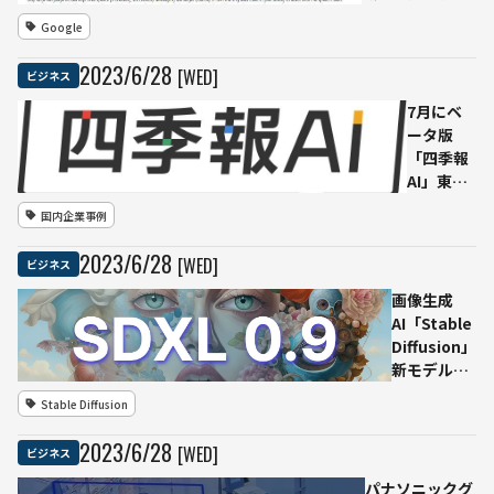
した大規模言語
Google
モデル
2023
/
6
/
28
[WED]
ビジネス
7月にベ
ータ版
「四季報
AI」東洋
経済新報
国内企業事例
社が
ChatGPT
2023
/
6
/
28
[WED]
ビジネス
を活用し
た企業分
画像生成
析支援ツ
AI「Stable
ール開発
Diffusion」
新モデル
「SDXL
Stable Diffusion
0.9」が家庭
用PCで利用
2023
/
6
/
28
[WED]
ビジネス
可能に
パナソニックグ