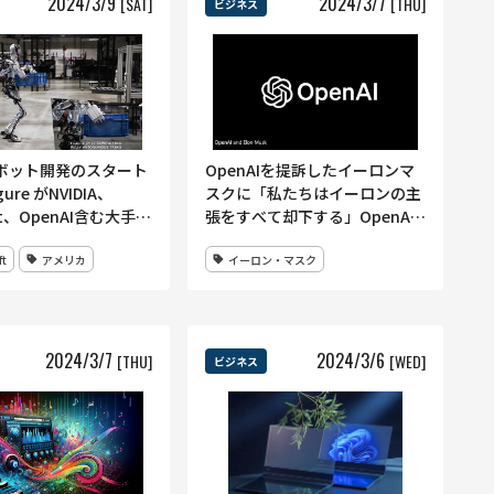
2024
/
3
/
9
2024
/
3
/
7
[SAT]
[THU]
ビジネス
ボット開発のスタート
OpenAIを提訴したイーロンマ
ure がNVIDIA、
スクに「私たちはイーロンの主
oft、OpenAI含む大手テ
張をすべて却下する」OpenAI
ら6億7500万ドルの
が過去のメールを暴露
ft
アメリカ
イーロン・マスク
2024
/
3
/
7
2024
/
3
/
6
[THU]
[WED]
ビジネス