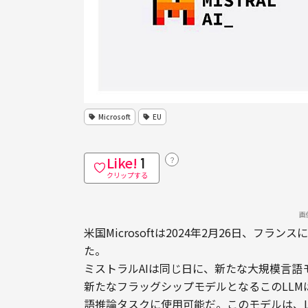
Microsoft
EU
Like!
？
1
クリップする
画
米国Microsoftは2024年2月26日、フラ
た。
ミストラルAIは同じ日に、新たな大規模言語モデル
新たなフラッグシップモデルとなるこのLL
語推論タスクに使用可能だ。このモデルは、L