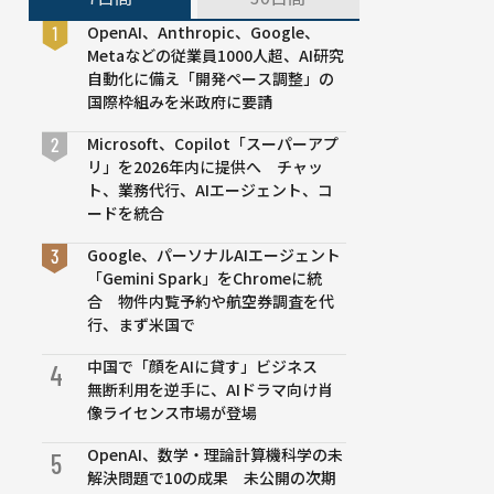
OpenAI、Anthropic、Google、
Metaなどの従業員1000人超、AI研究
自動化に備え「開発ペース調整」の
国際枠組みを米政府に要請
Microsoft、Copilot「スーパーアプ
リ」を2026年内に提供へ チャッ
ト、業務代行、AIエージェント、コ
ードを統合
Google、パーソナルAIエージェント
「Gemini Spark」をChromeに統
合 物件内覧予約や航空券調査を代
行、まず米国で
中国で「顔をAIに貸す」ビジネス
4
無断利用を逆手に、AIドラマ向け肖
像ライセンス市場が登場
OpenAI、数学・理論計算機科学の未
5
解決問題で10の成果 未公開の次期