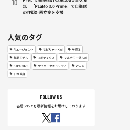
PFN、防衛装備庁の生成AI実証を受
10
託 「PLaMo 3.0 Prime」で自衛隊
の作戦計画立案を支援
人気のタグ
AIエージェント
モビリティ×AI
半導体
基盤モデル
ロボティクス
マルチモーダルAI
EXPO2025
サイバーセキュリティ
近未来
日本政府
FOLLOW US
各種SNSでも最新情報をお届けしております