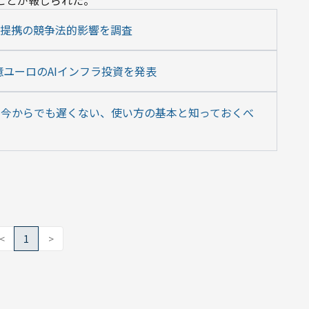
ことが報じられた。
enAI提携の競争法的影響を調査
億ユーロのAIインフラ投資を発表
とは｜今からでも遅くない、使い方の基本と知っておくべ
<
1
>