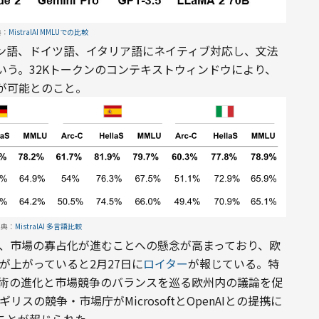
典：
MistralAI MMLUでの比較
ン語、ドイツ語、イタリア語にネイティブ対応し、文法
う。32Kトークンのコンテキストウィンドウにより、
が可能とのこと。
出典：
MistralAI 多言語比較
により、市場の寡占化が進むことへの懸念が高まっており、欧
が上がっていると2月27日に
ロイター
が報じている。特
、AI技術の進化と市場競争のバランスを巡る欧州内の議論を促
リスの競争・市場庁がMicrosoftとOpenAIとの提携に