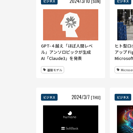
2024
/
3
/
10
[SUN]
ビジネス
ビジネス
GPT-４越え「ほぼ人間レベ
ヒト型ロ
ル」アンソロピックが生成
アップ Fig
AI「Claude3」を発表
Micros
ック企業か
基盤モデル
Microso
資金調達
2024
/
3
/
7
[THU]
ビジネス
ビジネス