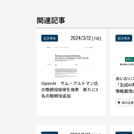
関連記事
2024
/
3
/
12
[TUE]
ビジネス
ビジネス
あいおい
OpenAI サム・アルトマン氏
「生成A
の取締役復帰を発表 新たに3
情報漏洩
名の取締役追加
国内企業