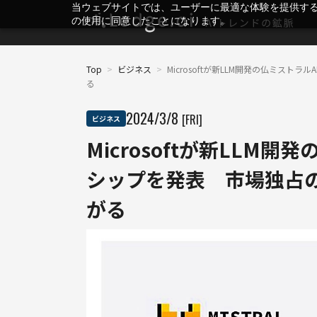
当ウェブサイトでは、ユーザーに最適な体験を提供す
の使用に同意したことになります。
Top
>
ビジネス
>
Microsoftが新LLM開発の仏ミス
る
2024
/
3
/
8
[FRI]
ビジネス
Microsoftが新LLM
シップを発表 市場独占
がる