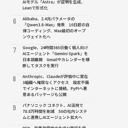
AIモデル「Astra」が証明を生成、
Leanで形式化
Alibaba、2.4兆パラメータの
6
「Qwen3.8-Max」発表 10日超の自
律コーディング、Max級初のオープ
ンウェイト化へ
Google、24時間365日働く個人向け
7
AIエージェント「Gemini Spark」を
日本語展開 Gmailやカレンダーを横
断してタスクを実行
Anthropic、Claudeが評価中に実在
8
3組織へ権限なくアクセス 設定不備
でインターネットに接続、PyPIへ悪
意あるパッケージも公開
パナソニック コネクト、AI活用で
9
78.8万時間を削減 50の社内システ
ムと連携しAIエージェント拡大へ