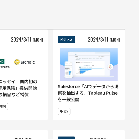
2024
/
3
/
11
2024
/
3
/
11
[MON]
[MON]
ビジネス
ニッセイ 国内初の
Salesforce「AIでデータから洞
I専用保険」提供開始
察を抽出する」Tableau Pulse
の損害など補償
を一般公開
事例
DX