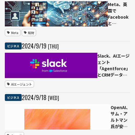
群
ォー
Meta、英
ムの
国で
ハイ
Facebook
プサ
と
イク
Instagram
Meta
知財
ル：
の投稿をAI
2024
開発に活用
2024
/
9
/
19
[THU]
ビジネス
年」
する計画を
ガー
発表 同国
Slack、AIエージ
トナ
の文化・歴
ェント
ージ
史・言語的
「Agentforce」
ャパ
特性を反映
とCRMデータを
ン
し、地域に
統合したワーク
AIエージェント
根ざした技
OSを発表
術開発を目
2024
/
9
/
18
[WED]
ビジネス
指す
OpenAI、
サム・ア
ルトマン
氏が安
全・セキ