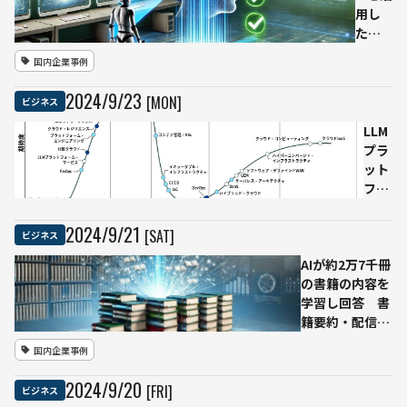
用し
た偽
情報
国内企業事例
対策
技術
2024
/
9
/
23
[MON]
ビジネス
と生
成AIの
LLM
ハル
プラ
シネ
ット
ーシ
フォ
ョン
ーム
対策
の急
2024
/
9
/
21
[SAT]
ビジネス
機能
成長
を発
AIが約2万7千冊
が注
表 —
の書籍の内容を
目さ
信頼
学習し回答 書
れる
性向
籍要約・配信を
「ク
上を
行う
ラウ
国内企業事例
目指
「getAbstract
ドプ
す新
× 情報工場」提
ラッ
2024
/
9
/
20
[FRI]
ビジネス
技術
携
トフ