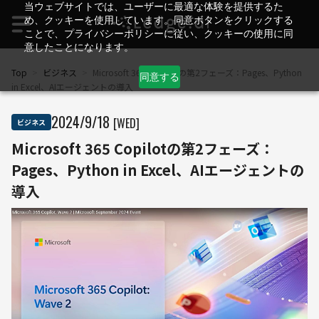
当ウェブサイトでは、ユーザーに最適な体験を提供するた
め、クッキーを使用しています。同意ボタンをクリックする
ことで、プライバシーポリシーに従い、クッキーの使用に同
意したことになります。
Top
>
ビジネス
>
Microsoft 365 Copilotの第2フェーズ：Pages、Python
同意する
in Excel、AIエージェントの導入
2024
/
9
/
18
[WED]
ビジネス
Microsoft 365 Copilotの第2フェーズ：
Pages、Python in Excel、AIエージェントの
導入