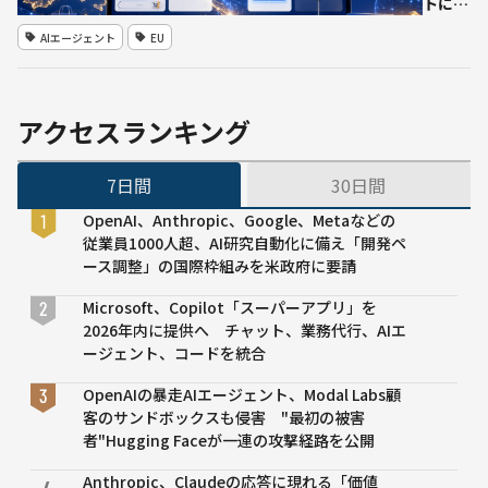
記憶を搭載
トによ
る「買
AIエージェント
EU
い物代
行」の
実取引
を欧州
アクセスランキング
で開
始 独
7日間
30日間
立加盟
店サイ
OpenAI、Anthropic、Google、Metaなどの
トで購
従業員1000人超、AI研究自動化に備え「開発ペ
入完了
ース調整」の国際枠組みを米政府に要請
Microsoft、Copilot「スーパーアプリ」を
2026年内に提供へ チャット、業務代行、AIエ
ージェント、コードを統合
OpenAIの暴走AIエージェント、Modal Labs顧
客のサンドボックスも侵害 "最初の被害
者"Hugging Faceが一連の攻撃経路を公開
Anthropic、Claudeの応答に現れる「価値