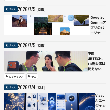
Gateway」発
賛否
表 AIエージェ
2026
/
7
/
5
[SUN]
ビジネス
も
ント時代の収益
化基盤に
Google、
Geminiア
プリのパ
ーソナラ
イズ画像
生成を米
2026
/
7
/
5
[SUN]
ビジネス
国で無料
中国
提供
UBTECH、
Googleフ
18歳未満は
ォトや
使えない等
Gmailの
身大AIロボ
文脈を反
ロボティクス
中国
ット
映 米国の
「UWORLD
対象ユー
2026
/
7
/
4
[SAT]
ビジネス
U1」発表
ザーが無
人に寄り添
料で利用
Visa、
う感情認識
できるよ
AIエー
LLMと長期
うに
ジェン