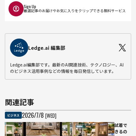
Sign Up
厳選記事のお届けやお気に入りをクリップできる無料サービス
Ledge.ai 編集部
Ledge.ai編集部です。最新のAI関連技術、テクノロジー、AI
のビジネス活用事例などの情報を毎日発信しています。
関連記事
2026
/
7
/
8
[WED]
ビジネス
試着で
きるの