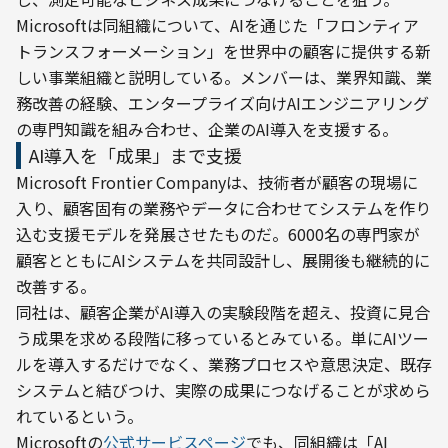
Microsoftは同組織について、AIを通じた「フロンティア 
トランスフォーメーション」を世界中の顧客に提供する新
しい事業組織と説明している。メンバーは、業界知識、業
務改善の経験、エンタープライズ向けAIエンジニアリング
の専門知識を組み合わせ、企業のAI導入を支援する。
AI導入を「成果」まで支援
Microsoft Frontier Companyは、技術者が顧客の現場に
入り、顧客固有の業務やデータに合わせてシステムを作り
込む支援モデルを発展させたものだ。6000名の専門家が
顧客とともにAIシステムを共同設計し、展開後も継続的に
改善する。
同社は、顧客企業がAI導入の実験段階を超え、投資に見合
う成果を求める段階に移っているとみている。単にAIツー
ルを導入するだけでなく、業務プロセスや意思決定、既存
システムと結びつけ、実際の成果につなげることが求めら
れているという。
Microsoftの
公式サービスページ
でも、同組織は「AI 