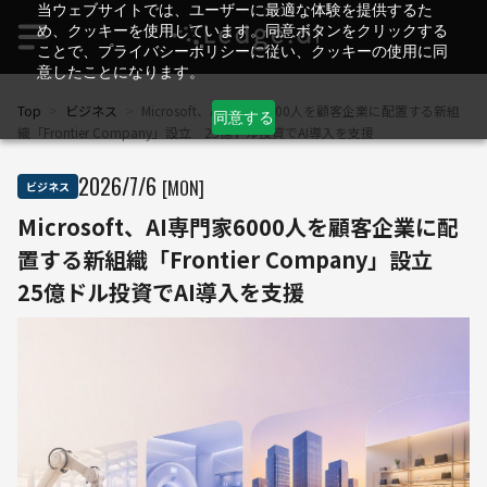
当ウェブサイトでは、ユーザーに最適な体験を提供するた
め、クッキーを使用しています。同意ボタンをクリックする
ことで、プライバシーポリシーに従い、クッキーの使用に同
意したことになります。
Top
>
ビジネス
>
Microsoft、AI専門家6000人を顧客企業に配置する新組
同意する
織「Frontier Company」設立 25億ドル投資でAI導入を支援
2026
/
7
/
6
[MON]
ビジネス
Microsoft、AI専門家6000人を顧客企業に配
置する新組織「Frontier Company」設立
25億ドル投資でAI導入を支援