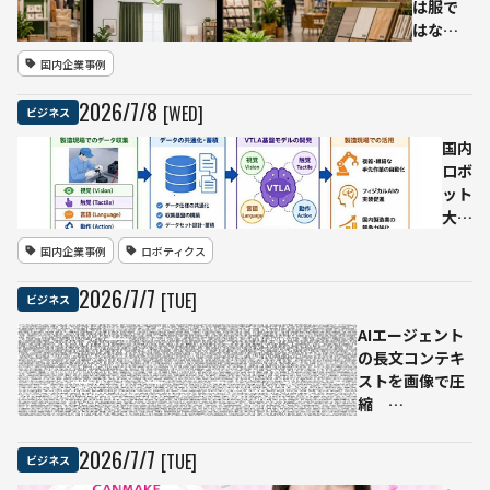
は服で
はなく
インテ
国内企業事例
リア
カイン
2026
/
7
/
8
[WED]
ビジネス
ズ、生
成AI活用
国内
の店頭
ロボ
サイネ
ット
ージ
大手
「CAINZ
3社
国内企業事例
ロボティクス
Fitting
がフ
Room」
ィジ
2026
/
7
/
7
[TUE]
ビジネス
を開発
カル
AIで
AIエージェント
連
の長文コンテキ
携
ストを画像で圧
川崎
縮
重
OSS「pxpipe」
工・
がFable 5利用料
2026
/
7
/
7
[TUE]
ビジネス
ファ
を59〜70%削減