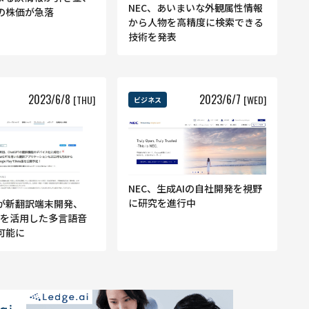
NEC、あいまいな外観属性情報
の株価が急落
から人物を高精度に検索できる
技術を発表
2023
/
6
/
8
2023
/
6
/
7
[THU]
[WED]
ビジネス
NEC、生成AIの自社開発を視野
に研究を進行中
が新翻訳端末開発、
PTを活用した多言語音
可能に