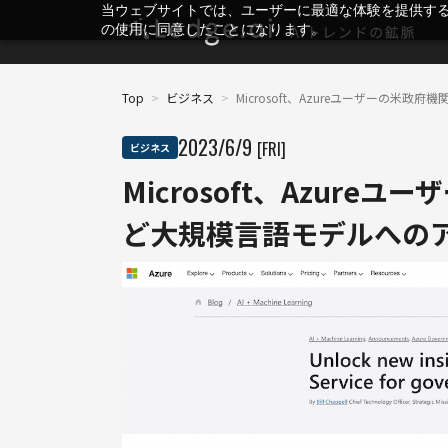
当ウェブサイトでは、ユーザーに最適な体験を提供す
の使用に同意したことになります。
Top
>
ビジネス
>
Microsoft、Azureユーザーの米
2023
/
6
/
9
[FRI]
ビジネス
Microsoft、Azure
ど大規模言語モデルへの