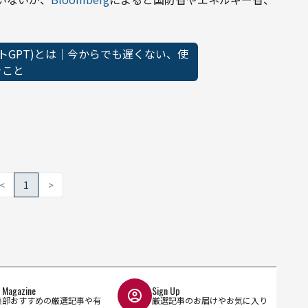
ャットGPT)とは｜今からでも遅くない、使
きこと
<
1
>
l Magazine
Sign Up
集部おすすめの厳選記事や有
厳選記事のお届けやお気に入り