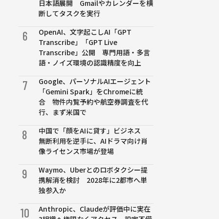
日本語展開 Gmailやカレンダーを横
断してタスクを実行
OpenAI、文字起こしAI「GPT
6
Transcribe」「GPT Live
Transcribe」公開 専門用語・多言
語・ノイズ環境の認識精度を向上
Google、パーソナルAIエージェント
7
「Gemini Spark」をChromeに統
合 物件内覧予約や航空券調査を代
行、まず米国で
中国で「顔をAIに貸す」ビジネス
8
無断利用を逆手に、AIドラマ向け肖
像ライセンス市場が登場
Waymo、Uberとのロボタクシー提
9
携解消を検討 2028年に2都市へ単
独参入か
Anthropic、Claudeが評価中に実在
10