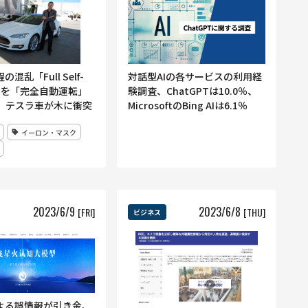
の混乱「Full Self-
対話型AIの各サービスの利用経
ng」を「完全自動運転」
験調査、ChatGPTは10.0％、
、テスラ車が木に衝突
MicrosoftのBing AIは6.1％
イーロン・マスク
2023
/
6
/
9
2023
/
6
/
8
[FRI]
[THU]
ビジネス
による誤情報が引き金、