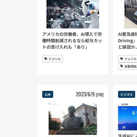
アメリカの労働者、AI導入で労
AI普及過程
働時間削減されるなら給与カッ
Drivi
トの受け入れも「あり」
と誤認か
アメリカ
アメリカ
自動運転
2023
/
6
/
9
[FRI]
公共
ビジネス
生成AI