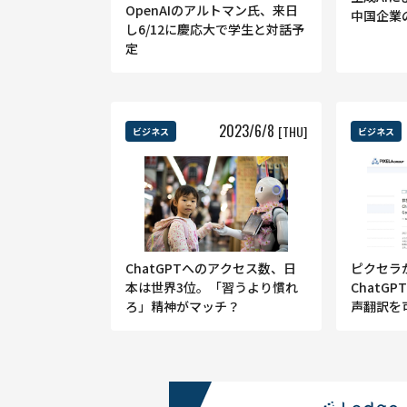
OpenAIのアルトマン氏、来日
中国企業
し6/12に慶応大で学生と対話予
定
2023
/
6
/
8
[THU]
ビジネス
ビジネス
ChatGPTへのアクセス数、日
ピクセラ
本は世界3位。「習うより慣れ
ChatG
ろ」精神がマッチ？
声翻訳を