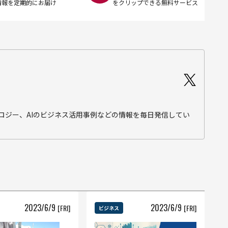
情報を定期的にお届け
をクリップできる無料サービス
テクノロジー、AIのビジネス活用事例などの情報を毎日発信してい
2023
/
6
/
9
2023
/
6
/
9
[FRI]
[FRI]
ビジネス