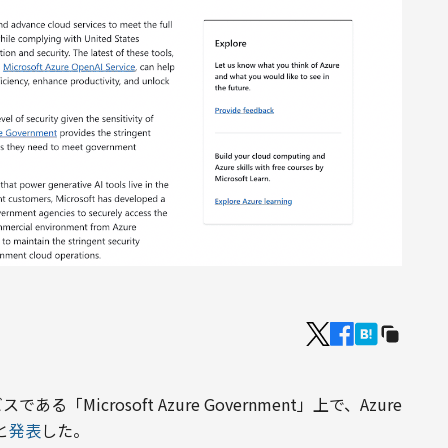
「Microsoft Azure Government」上で、Azure 
と
発表
した。