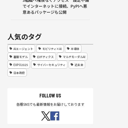
3組織へ権限なくアクセス 設定不備
でインターネットに接続、PyPIへ悪
意あるパッケージも公開
人気のタグ
AIエージェント
モビリティ×AI
半導体
基盤モデル
ロボティクス
マルチモーダルAI
EXPO2025
サイバーセキュリティ
近未来
日本政府
FOLLOW US
各種SNSでも最新情報をお届けしております