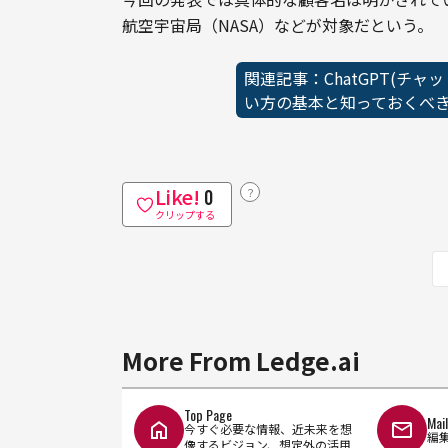
航空宇宙局（NASA）などが対象だという。
関連記事：ChatGPT(チ
い方の基本と知っておくべ
Like!
？
0
クリップする
More From Ledge.ai
Top Page
Mai
今すぐ必要な情報、近未来を想
編
像するビジョン、想定外の活用