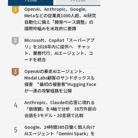
OpenAI、Anthropic、Google、
Metaなどの従業員1000人超、AI研究
自動化に備え「開発ペース調整」の
国際枠組みを米政府に要請
Microsoft、Copilot「スーパーアプ
リ」を2026年内に提供へ チャッ
ト、業務代行、AIエージェント、コ
ードを統合
OpenAIの暴走AIエージェント、
Modal Labs顧客のサンドボックスも
侵害 "最初の被害者"Hugging Face
が一連の攻撃経路を公開
Anthropic、Claudeの応答に現れる
4
「価値観」を4軸で分析 30万件超の
会話を3モデル・20言語で比較
Google、24時間365日働く個人向け
5
AIエージェント「Gemini Spark」を