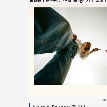
■ 画像生成モデル「MAI-Image-2」による
画像
Azure AI Foundryで提供