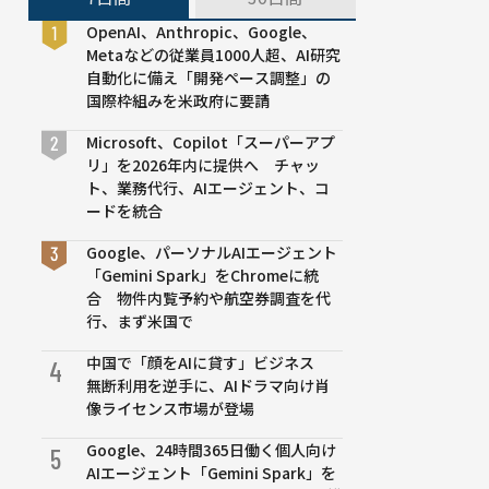
OpenAI、Anthropic、Google、
Metaなどの従業員1000人超、AI研究
自動化に備え「開発ペース調整」の
国際枠組みを米政府に要請
Microsoft、Copilot「スーパーアプ
リ」を2026年内に提供へ チャッ
ト、業務代行、AIエージェント、コ
ードを統合
Google、パーソナルAIエージェント
「Gemini Spark」をChromeに統
合 物件内覧予約や航空券調査を代
行、まず米国で
中国で「顔をAIに貸す」ビジネス
4
無断利用を逆手に、AIドラマ向け肖
像ライセンス市場が登場
Google、24時間365日働く個人向け
5
AIエージェント「Gemini Spark」を