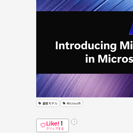
基盤モデル
Microsoft
Like!
？
1
クリップする