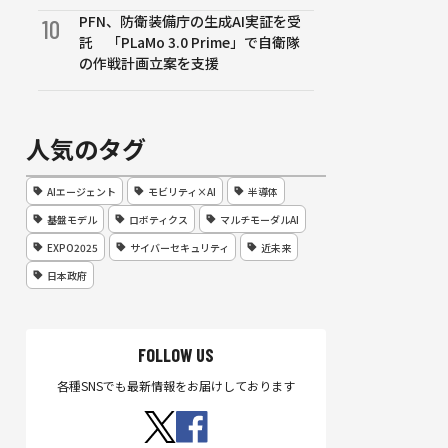
PFN、防衛装備庁の生成AI実証を受
10
託 「PLaMo 3.0 Prime」で自衛隊
の作戦計画立案を支援
人気のタグ
AIエージェント
モビリティ×AI
半導体
基盤モデル
ロボティクス
マルチモーダルAI
EXPO2025
サイバーセキュリティ
近未来
日本政府
FOLLOW US
各種SNSでも最新情報をお届けしております