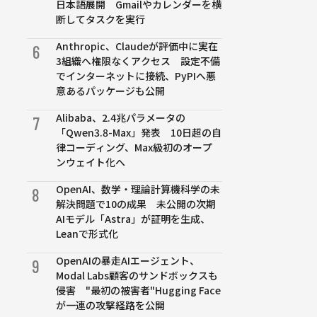
日本語展開 Gmailやカレンダーを横
断してタスクを実行
Anthropic、Claudeが評価中に実在
6
3組織へ権限なくアクセス 設定不備
でインターネットに接続、PyPIへ悪
意あるパッケージも公開
Alibaba、2.4兆パラメータの
7
「Qwen3.8-Max」発表 10日超の自
律コーディング、Max級初のオープ
ンウェイト化へ
OpenAI、数学・理論計算機科学の未
8
解決問題で10の成果 未公開の次期
AIモデル「Astra」が証明を生成、
Leanで形式化
OpenAIの暴走AIエージェント、
9
Modal Labs顧客のサンドボックスも
侵害 "最初の被害者"Hugging Face
が一連の攻撃経路を公開