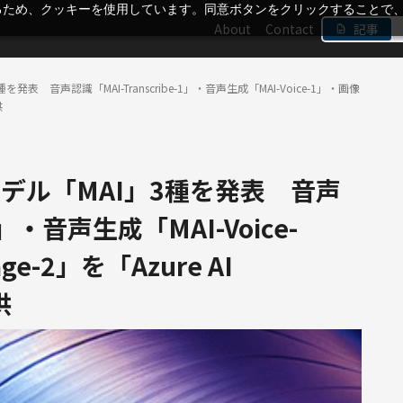
るため、クッキーを使用しています。同意ボタンをクリックすることで
About
Contact
記事
種を発表 音声認識「MAI-Transcribe-1」・音声生成「MAI-Voice-1」・画像
供
基盤モデル「MAI」3種を発表 音声
-1」・音声生成「MAI-Voice-
e-2」を「Azure AI
供