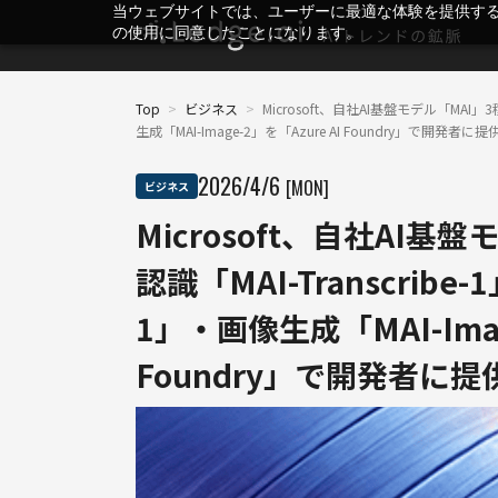
当ウェブサイトでは、ユーザーに最適な体験を提供す
の使用に同意したことになります。
Top
>
ビジネス
>
Microsoft、自社AI基盤モデル「MAI」3
生成「MAI-Image-2」を「Azure AI Foundry」で開発者に提
2026
/
4
/
6
[MON]
ビジネス
Microsoft、自社AI
認識「MAI-Transcribe
1」・画像生成「MAI-Imag
Foundry」で開発者に提