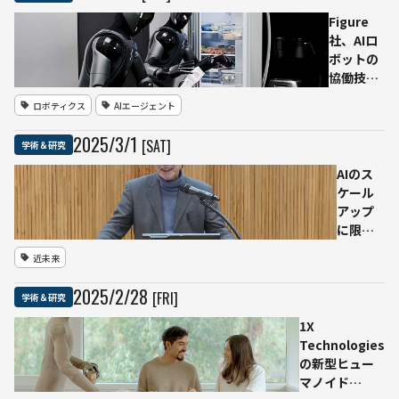
Figure
社、AIロ
ボットの
協働技術
「Helix」
ロボティクス
AIエージェント
を発表 –
2体のヒ
2025
/
3
/
1
[SAT]
学術＆研究
ューマノ
イドが冷
AIのス
蔵庫整理
ケール
を実演
アップ
に限
界？ 甘
近未来
利俊一
氏が
2025
/
2
/
28
[FRI]
学術＆研究
Beyond
AIシン
1X
ポジウ
Technologies
ムで警
の新型ヒュー
鐘
マノイド