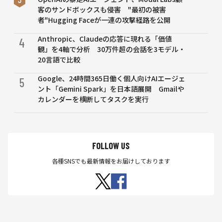
減少
客のサンドボックスも侵害 "最初の被害
する
者"Hugging Faceが一連の攻撃経路を公開
ミツ
Anthropic、Claudeの応答に現れる「価値
バチ
4
観」を4軸で分析 30万件超の会話を3モデル・
に替
20言語で比較
わり
受粉
Google、24時間365日働く個人向けAIエージェ
5
支援
ント「Gemini Spark」を日本語展開 Gmailや
の可
カレンダーを横断してタスクを実行
能性
FOLLOW US
各種SNSでも最新情報をお届けしております