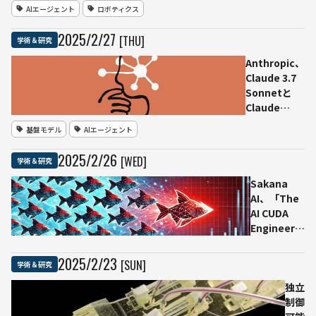
「NEO
AIエージェント
ロボティクス
Gamma」ー
ー新たに対話
2025
/
2
/
27
[THU]
学術＆研究
機能を搭載
し、家庭環境
Anthropic、
での実用化目
Claude 3.7
指す
Sonnetと
Claude
Codeを発表
基盤モデル
AIエージェント
──ハイブリ
ッド推論モデ
2025
/
2
/
26
[WED]
学術＆研究
ルの市場投入
Sakana
AI、「The
AI CUDA
Engineer」
評価手法に
問題発覚
2025
/
2
/
23
[SUN]
学術＆研究
──謝罪と
再検証を表
独立
明
制御