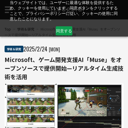
当ウェブサイトでは、ユーザーに最適な体験を提供するた
め、クッキーを使用しています。同意ボタンをクリックする
ことで、プライバシーポリシーに従い、クッキーの使用に同
意したことになります。
Top
>
学術＆研究
>
Microsoft、ゲーム開発支援AI「Muse」をオープンソ
同意する
ースで提供開始—リアルタイム生成技術を活用
2025
/
2
/
24
[MON]
学術＆研究
Microsoft、ゲーム開発支援AI「Muse」をオ
ープンソースで提供開始—リアルタイム生成技
術を活用