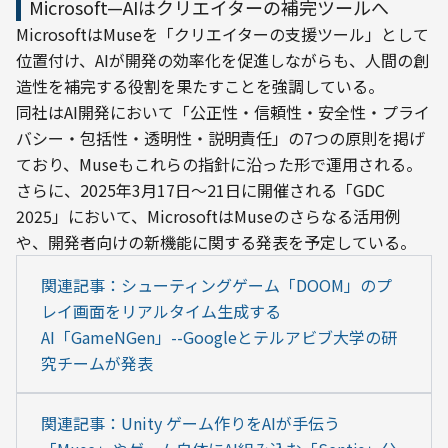
Microsoft—AIはクリエイターの補完ツールへ
MicrosoftはMuseを「クリエイターの支援ツール」として
位置付け、AIが開発の効率化を促進しながらも、人間の創
造性を補完する役割を果たすことを強調している。
同社はAI開発において「公正性・信頼性・安全性・プライ
バシー・包括性・透明性・説明責任」の7つの原則を掲げ
ており、Museもこれらの指針に沿った形で運用される。
さらに、2025年3月17日～21日に開催される「GDC 
2025」において、MicrosoftはMuseのさらなる活用例
や、開発者向けの新機能に関する発表を予定している。
関連記事：シューティングゲーム「DOOM」のプ
レイ画面をリアルタイム生成する
AI「GameNGen」--Googleとテルアビブ大学の研
究チームが発表
関連記事：Unity ゲーム作りをAIが手伝う