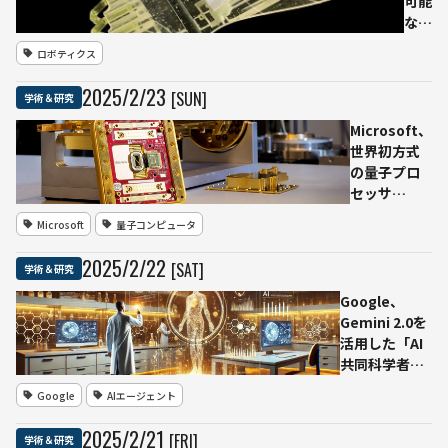
可能
な5
本指
ロボティクス
を持
つ世
2025
/
2
/
23
[SUN]
学術＆研究
界最
大の
Microsoft、
「筋
世界初方式
肉で
の量子プロ
動く
セッサ
ロボ
「Majorana
Microsoft
量子コンピュータ
ット
1」を発表 －
ハン
1台の量子コ
2025
/
2
/
22
[SAT]
学術＆研究
ド」
ンピュータ
を開
が、全世界
Google、
発
の従来型コ
Gemini 2.0を
──
ンピュータ
活用した「AI
東京
を合わせた
共同科学者
大
計算能力を
（AI co-
Google
AIエージェント
学・
も凌駕する
scientist）」
早稲
ポテンシャ
を発表――科学研
2025
/
2
/
21
[FRI]
学術＆研究
田大
ル