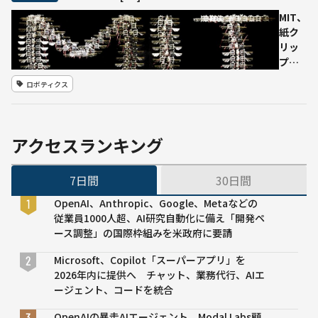
究を加速する
学の
新たなAIアシ
MIT、
研究
スタント
紙ク
チー
リッ
ム
プ以
下の
ロボティクス
超軽
量で
約
1000
アクセスランキング
秒の
ホバ
7日間
30日間
リン
グ飛
OpenAI、Anthropic、Google、Metaなどの
行が
従業員1000人超、AI研究自動化に備え「開発ペ
可能
ース調整」の国際枠組みを米政府に要請
なロ
ボッ
Microsoft、Copilot「スーパーアプリ」を
ト昆
2026年内に提供へ チャット、業務代行、AIエ
虫を
ージェント、コードを統合
開発
ーー
OpenAIの暴走AIエージェント、Modal Labs顧