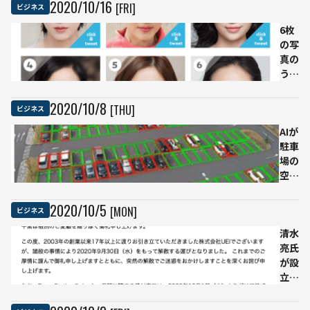
ろ」
成功
2020
/
10
/
16
[FRI]
ビジネス
再登
した
場
4つ
6枚
のワ
の写
ケ。
真の
食品
うち
の原
「本
料検
物の
2020
/
10
/
8
[THU]
ビジネス
査の
人
事例
間」
AIが
から
は誰
駐車
考え
か？
場の
る
空き
状況
を把
2020
/
10
/
5
[MON]
ビジネス
握、
大型
清水
物流
亮氏
施設
が設
の運
立し
営効
たAI
率化
企