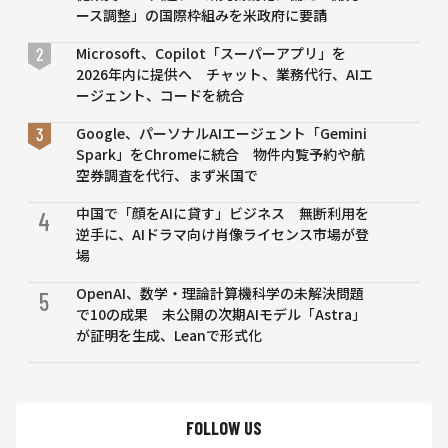
ティ
ース調整」の国際枠組みを米政府に要請
スト
が妥
Microsoft、Copilot「スーパーアプリ」を
協せ
2026年内に提供へ チャット、業務代行、AIエ
ず最
ージェント、コードを統合
高精
Google、パーソナルAIエージェント「Gemini
度の
Spark」をChromeに統合 物件内覧予約や航
モデ
空券調査を代行、まず米国で
ルを
作れ
中国で「顔をAIに貸す」ビジネス 無断利用を
4
る」
逆手に、AIドラマ向け肖像ライセンス市場が登
場
OpenAI、数学・理論計算機科学の未解決問題
5
で10の成果 未公開の次期AIモデル「Astra」
が証明を生成、Leanで形式化
FOLLOW US