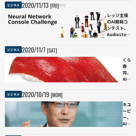
業界でのAI
2020
/
11
/
13
[FRI]
ビジネス
[AD]
活用がわか
レッジ主催
る参加費無
のAI開発コ
料イベント
ンテスト、
「AI
Audiostock
Discovery
での「類似
Day
曲検索」が
2020」が
2020
/
11
/
7
[SAT]
ビジネス
最優秀賞に
開催
くら
寿
司、
AIが
まぐ
ろを
2020
/
10
/
19
[MON]
ビジネス
厳選
する
キユ
「極
ーピ
み熟
ー、
成AI
AI活
まぐ
用に