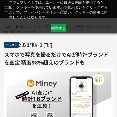
当ウェブサイトでは、ユーザーに最適な体験を提供するた
め、クッキーを使用しています。同意ボタンをクリックする
ことで、プライバシーポリシーに従い、クッキーの使用に同
意したことになります。
Top
>
ビジネス
>
スマホで写真を撮るだけでAIが時計ブランドを査定 精度
同意する
98%超えのブランドも
2020
/
10
/
13
[TUE]
ビジネス
スマホで写真を撮るだけでAIが時計ブランド
を査定 精度98%超えのブランドも