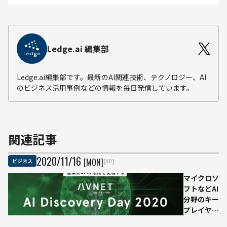
Ledge.ai 編集部
Ledge.ai編集部です。最新のAI関連技術、テクノロジー、AI
のビジネス活用事例などの情報を毎日発信しています。
関連記事
2020
/
11
/
16
[MON]
ビジネス
[AD]
マイクロソ
フトなどAI
分野のキー
プレイヤー
が登壇、産