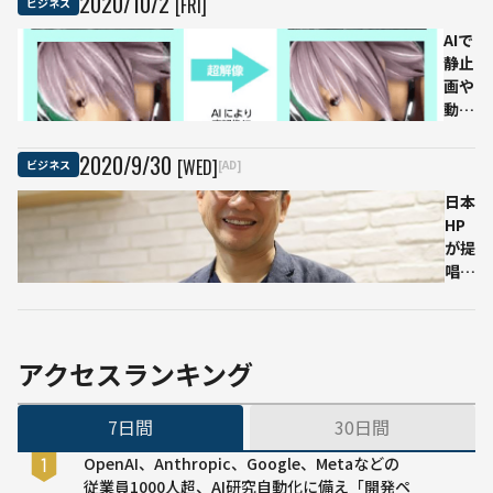
2020
/
10
/
2
[FRI]
ビジネス
へ
業、
AIで
UEI
静止
が突
画や
然の
動画
解散
を高
画質
2020
/
9
/
30
[WED]
ビジネス
[AD]
化
VHS
日本
や
HP
DVD
が提
用の
唱す
動画
るエ
を
ッジ
Blu-
AIの
ray
有用
アクセスランキング
レベ
性
ルに
「デ
7日間
30日間
ータ
サイ
OpenAI、Anthropic、Google、Metaなどの
エン
従業員1000人超、AI研究自動化に備え「開発ペ