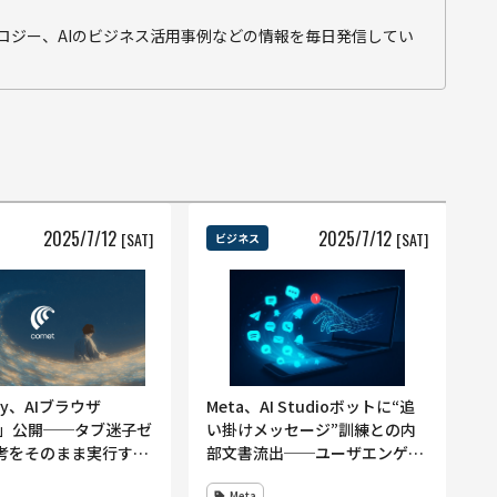
テクノロジー、AIのビジネス活用事例などの情報を毎日発信してい
2025
/
7
/
12
2025
/
7
/
12
[SAT]
[SAT]
ビジネス
xity、AIブラウザ
Meta、AI Studioボットに“追
et」公開──タブ迷子ゼ
い掛けメッセージ”訓練との内
考をそのまま実行す
部文書流出──ユーザエンゲー
用AI相棒”
ジメントをKPIとする方針はロ
Meta