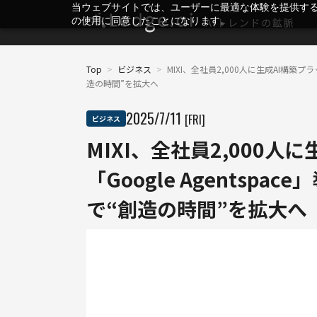
当ウェブサイトでは、ユーザーに最適な体験を提供す
の使用に同意したことになります。
Top
>
ビジネス
>
MIXI、全社員2,000人に生成AI構築プ
造の時間”を拡大へ
2025
/
7
/
11
[FRI]
ビジネス
MIXI、全社員2,000人
「Google Agentsp
で“創造の時間”を拡大へ