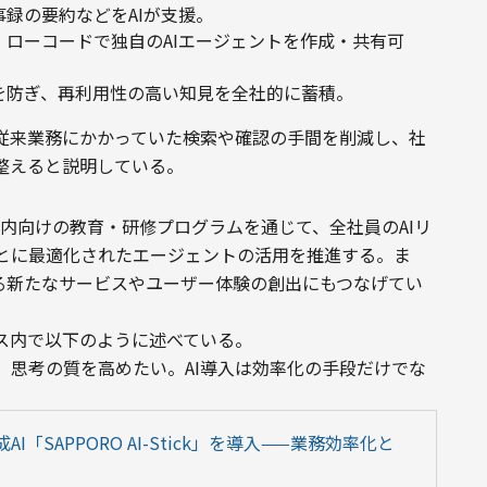
録の要約などをAIが支援。
ローコードで独自のAIエージェントを作成・共有可
を防ぎ、再利用性の高い知見を全社的に蓄積。
、従来業務にかかっていた検索や確認の手間を削減し、社
整えると説明している。
と、社内向けの教育・研修プログラムを通じて、全社員のAIリ
とに最適化されたエージェントの活用を推進する。ま
ける新たなサービスやユーザー体験の創出にもつなげてい
内で以下のように述べている。

、思考の質を高めたい。AI導入は効率化の手段だけでな
SAPPORO AI-Stick」を導入——業務効率化と