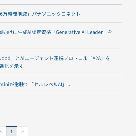
8.6万時間削減」パナソニックコネクト
けに生成AI認定資格「Generative AI Leader」を
し
nwood」とAIエージェント連携プロトコル「A2A」を
ラの進化を示す
miniが常駐で「セルレベルAI」に
<
1
>