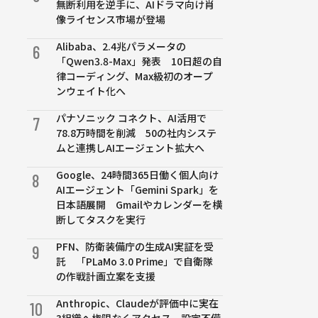
無断利用を逆手に、AIドラマ向け肖
像ライセンス市場が登場
Alibaba、2.4兆パラメータの
6
「Qwen3.8-Max」発表 10日超の自
律コーディング、Max級初のオープ
ンウェイト化へ
パナソニック コネクト、AI活用で
7
78.8万時間を削減 50の社内システ
ムと連携しAIエージェント拡大へ
Google、24時間365日働く個人向け
8
AIエージェント「Gemini Spark」を
日本語展開 Gmailやカレンダーを横
断してタスクを実行
PFN、防衛装備庁の生成AI実証を受
9
託 「PLaMo 3.0 Prime」で自衛隊
の作戦計画立案を支援
Anthropic、Claudeが評価中に実在
10