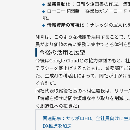
業務自動化
：日報や企画書の作成、議事
ローコード開発
：従業員がノーコード・
能。
情報資産の可視化
：ナレッジの属人化
MIXIは、このような機能を活用することで
員がより価値の高い業務に集中できる体制を
今後の活用と展望
今後はGoogle Cloudとの協力体制のも
テラシーを底上げするとともに、業務部門ご
た、生成AIの利活用によって、同社が手が
く方針だ。
同社代表取締役社長の木村弘毅氏は、リリース
「情報を探す時間や煩雑なやり取りを削減し
く創造性への投資だ」
関連記事：サッポロHD、全社員向けに生成AI「
DX推進を加速