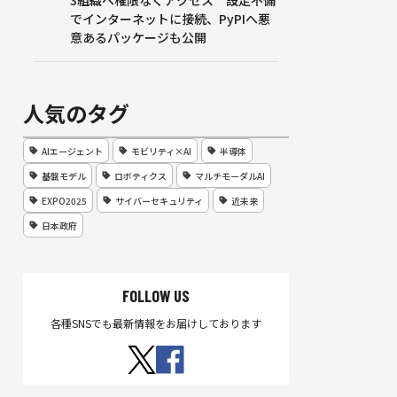
3組織へ権限なくアクセス 設定不備
でインターネットに接続、PyPIへ悪
意あるパッケージも公開
人気のタグ
AIエージェント
モビリティ×AI
半導体
基盤モデル
ロボティクス
マルチモーダルAI
EXPO2025
サイバーセキュリティ
近未来
日本政府
FOLLOW US
各種SNSでも最新情報をお届けしております