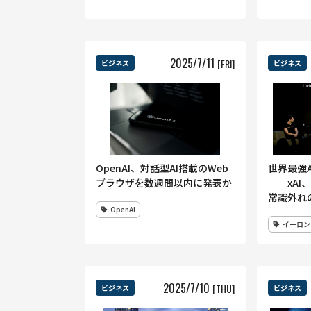
2025
/
7
/
11
[FRI]
ビジネス
ビジネス
OpenAI、対話型AI搭載のWeb
世界最強A
ブラウザを数週間以内に発表か
──xA
常識外れ
OpenAI
新 マス
イーロン
問も解け
2025
/
7
/
10
[THU]
ビジネス
ビジネス