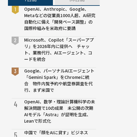
OpenAI、Anthropic、Google、
Metaなどの従業員1000人超、AI研究
自動化に備え「開発ペース調整」の
国際枠組みを米政府に要請
Microsoft、Copilot「スーパーアプ
リ」を2026年内に提供へ チャッ
ト、業務代行、AIエージェント、コ
ードを統合
Google、パーソナルAIエージェント
「Gemini Spark」をChromeに統
合 物件内覧予約や航空券調査を代
行、まず米国で
OpenAI、数学・理論計算機科学の未
4
解決問題で10の成果 未公開の次期
AIモデル「Astra」が証明を生成、
Leanで形式化
中国で「顔をAIに貸す」ビジネス
5