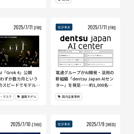
ヒンギャ訴訟の教訓をいかせる
か？
2025
/
7
/
11
2025
/
7
/
11
[FRI]
[FRI]
ビジネス
I「Grok 4」公開
電通グループがAI開発・活用の
I、わずか数カ月という
新組織「dentsu Japan AIセン
のスピードでモデル刷
ター」を発足──約1,000名の
ク氏「ネットにない難
専門人材で“AIネイティブカン
・マスク
基盤モデル
国内企業事例
る」
パニー”を目指す
2025
/
7
/
10
2025
/
7
/
9
[THU]
[WED]
ビジネス