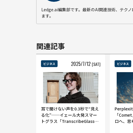
Ledge.ai編集部です。最新のAI関連技術、
ます。
関連記事
2025
/
7
/
12
[SAT]
ビジネス
ビジネス
耳で聞けない声を0.3秒で“見え
Perple
る化”──イェール大発スマー
「Com
トグラス「TranscribeGlass」
ロへ、思
一般販売開始
る“ウェブ