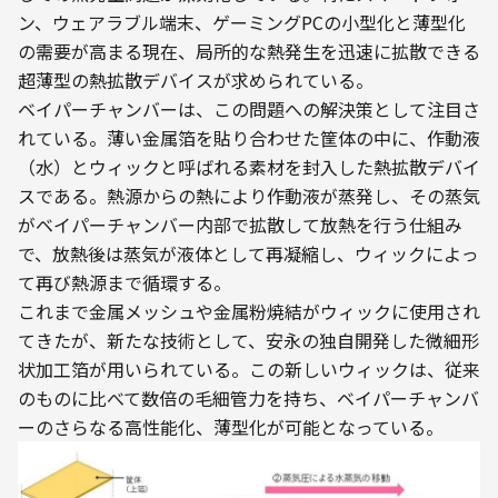
ン、ウェアラブル端末、ゲーミングPCの小型化と薄型化
の需要が高まる現在、局所的な熱発生を迅速に拡散できる
超薄型の熱拡散デバイスが求められている。
ベイパーチャンバーは、この問題への解決策として注目さ
れている。薄い金属箔を貼り合わせた筐体の中に、作動液
（水）とウィックと呼ばれる素材を封入した熱拡散デバイ
スである。熱源からの熱により作動液が蒸発し、その蒸気
がベイパーチャンバー内部で拡散して放熱を行う仕組み
で、放熱後は蒸気が液体として再凝縮し、ウィックによっ
て再び熱源まで循環する。
これまで金属メッシュや金属粉焼結がウィックに使用され
てきたが、新たな技術として、安永の独自開発した微細形
状加工箔が用いられている。この新しいウィックは、従来
のものに比べて数倍の毛細管力を持ち、ベイパーチャンバ