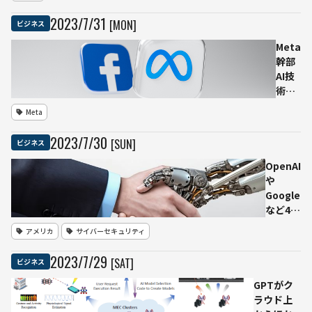
報」で
タ
判別、
2023
/
7
/
31
[MON]
ビジネス
イ
絵画の
ム
手法を
Meta
ズ
デジタ
幹部
や
ルに応
AI技
ニ
用 アド
術の
ュ
ビが
一部
ー
Meta
「CAI」
企業
ズ
の取り
によ
2023
/
7
/
30
[SUN]
コ
ビジネス
組み紹
る支
ー
介
配は
OpenAI
プ
続か
や
な
ずと
Google
ど
予測
など4大
オー
テック
アメリカ
サイバーセキュリティ
プン
が業界
ソー
団体
2023
/
7
/
29
[SAT]
ビジネス
ス戦
「フロ
略の
ンティ
GPTがク
重要
アモデ
ラウド上
さ強
ルフォ