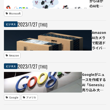
からほか
調
ーラ
のAIを訓
ム」先
練 スマ
Microsoft
進AI開
ホ・クル
発の安
マ・工場
2023
/
7
/
27
[THU]
ビジネス
全と責
まで制御
任担う
する「自
Amazon
律型エッ
AIカメラ
ジAIシス
で配送ド
テム」
ライバー
Microsoft
監視 動
Amazon
が提案
画が
Reddit
2023
/
7
/
27
[THU]
ビジネス
に流出、
プライバ
Googleがニュ
シー侵害
ースを作成する
の懸念高
AI「Genesis」
まる
売り込み 大手
メディアは渋い
Google
アメリカ
反応 小規模メ
ディアは協力か