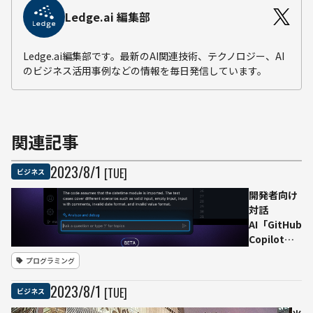
Ledge.ai 編集部
Ledge.ai編集部です。最新のAI関連技術、テクノロジー、AI
のビジネス活用事例などの情報を毎日発信しています。
関連記事
2023
/
8
/
1
[TUE]
ビジネス
開発者向け
対話
AI「GitHub
Copilot
Chat」パブ
プログラミング
リックベー
タ版登場 文
2023
/
8
/
1
[TUE]
ビジネス
脈読みコー
ディング課