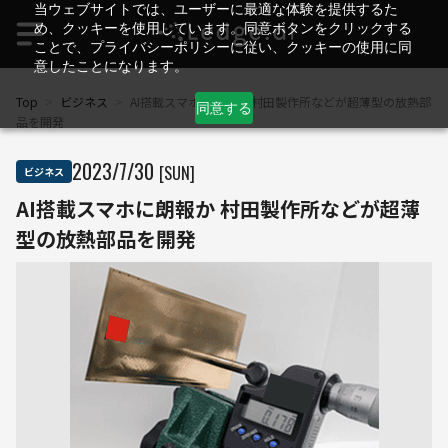
当ウェブサイトでは、ユーザーに最適な体験を提供するた
め、クッキーを使用しています。同意ボタンをクリックする
ことで、プライバシーポリシーに従い、クッキーの使用に同
意したことになります。
Top
>
ビジネス
>
AI搭載スマホに朗報か 村田製作所などが超薄型の放熱部
同意する
品を開発
2023
/
7
/
30
[SUN]
ビジネス
AI搭載スマホに朗報か 村田製作所などが超薄
型の放熱部品を開発