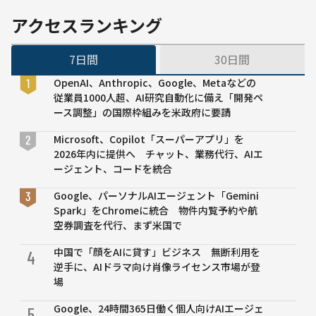
アクセスランキング
7日間
30日間
OpenAI、Anthropic、Google、Metaなどの
従業員1000人超、AI研究自動化に備え「開発ペ
ース調整」の国際枠組みを米政府に要請
Microsoft、Copilot「スーパーアプリ」を
2026年内に提供へ チャット、業務代行、AIエ
ージェント、コードを統合
Google、パーソナルAIエージェント「Gemini
Spark」をChromeに統合 物件内覧予約や航
空券調査を代行、まず米国で
中国で「顔をAIに貸す」ビジネス 無断利用を
4
逆手に、AIドラマ向け肖像ライセンス市場が登
場
Google、24時間365日働く個人向けAIエージェ
5