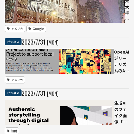
米
題に回答
大
手
メ
デ
アメリカ
Google
ィ
ア
2023
/
7
/
31
[MON]
ビジネス
AI
企
OpenAI
業
ジャー
提
ナリズ
訴
ムのAI
の
導入に
アメリカ
準
500万
備
ドル支
2023
/
7
/
31
[MON]
ビジネス
か
援 ロー
ニ
カルニ
生成AI
ュ
ュース
のフェ
ー
に投資
イク画
ヨ
する
像「来
ー
AJPと
歴情
知財
ク
組む