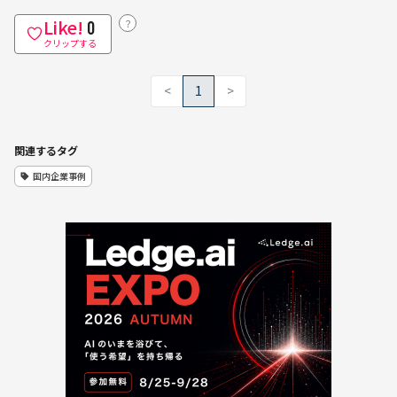
Like!
？
0
クリップする
<
1
>
関連するタグ
国内企業事例