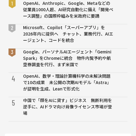
世界モデル
OpenAI、Anthropic、Google、Metaなどの
「Genie 3」
従業員1000人超、AI研究自動化に備え「開発ペ
を搭載
ース調整」の国際枠組みを米政府に要請
Microsoft、Copilot「スーパーアプリ」を
2026年内に提供へ チャット、業務代行、AIエ
ージェント、コードを統合
Google、パーソナルAIエージェント「Gemini
Spark」をChromeに統合 物件内覧予約や航
空券調査を代行、まず米国で
OpenAI、数学・理論計算機科学の未解決問題
4
で10の成果 未公開の次期AIモデル「Astra」
が証明を生成、Leanで形式化
中国で「顔をAIに貸す」ビジネス 無断利用を
5
逆手に、AIドラマ向け肖像ライセンス市場が登
場