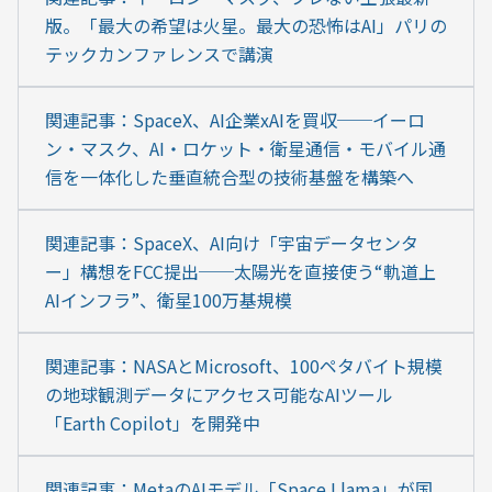
版。「最大の希望は火星。最大の恐怖はAI」パリの
テックカンファレンスで講演
関連記事：SpaceX、AI企業xAIを買収──イーロ
ン・マスク、AI・ロケット・衛星通信・モバイル通
信を一体化した垂直統合型の技術基盤を構築へ
関連記事：SpaceX、AI向け「宇宙データセンタ
ー」構想をFCC提出──太陽光を直接使う“軌道上
AIインフラ”、衛星100万基規模
関連記事：NASAとMicrosoft、100ペタバイト規模
の地球観測データにアクセス可能なAIツール
「Earth Copilot」を開発中
関連記事：MetaのAIモデル「Space Llama」が国