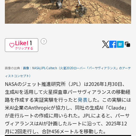
Like!
？
1
クリップする
画像の出典：
画像：NASA/JPL-Caltech（火星2020ローバー「パーサヴィアランス」のアーテ
ィストコンセプト）
NASAのジェット推進研究所（JPL）は2026年1月30日、
生成AIを活用して火星探査車パーサヴィアランスの移動経
路を作成する実証実験を行ったと
発表
した。この実験には
米AI企業のAnthropicが協力し、同社の生成AI「Claude」
が走行ルートの作成に用いられた。JPLによると、パーサ
ヴィアランスはAIが計画したルートに沿って、2025年12
月に2回走行し、合計456メートルを移動した。