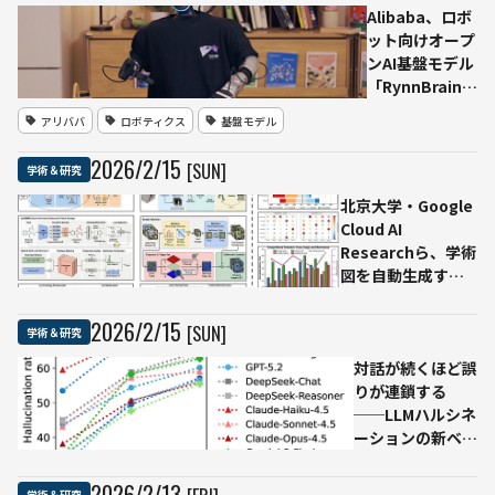
「single-
Alibaba、ロボ
minusツ
ット向けオープ
リー振
ンAI基盤モデル
幅」に関
「RynnBrain」
する結果
公開──実世界
アリババ
ロボティクス
基盤モデル
を発表
の空間・時間ダ
イナミクスに接
2026
/
2
/
15
[SUN]
学術＆研究
地し、従来の
VLMの弱点克服
北京大学・Google
を目指す
Cloud AI
Researchら、学術
図を自動生成する
「PaperBanana」
発表──NeurIPS
2026
/
2
/
15
[SUN]
学術＆研究
論文292件で評価ベ
ンチも構築
対話が続くほど誤
りが連鎖する
──LLMハルシネ
ーションの新ベン
チマーク
「HalluHard」、
2026
/
2
/
13
学術＆研究