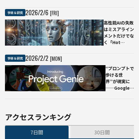
ームが
──AIが人
Science
間を「現実
2026
/
2
/
6
[FRI]
学術＆研究
で警告
認識の歪
高性能AIの失敗
み」「価値
はミスアライン
判断の委
メントだけでな
任」「行動
く「Hot
の委任」を
Mess（ごちゃ
通して「無
ごちゃ状態）」
力化」する
2026
/
2
/
2
[MON]
学術＆研究
にも注意が必要
可能性、
──Anthropic
“プロンプトで
Anthropic
が研究成果を公
歩ける世
らが検証
表
界”が現実に
──Google、
世界生成AIの
実験プロトタ
イプ
「Project
アクセスランキング
Genie」米国
提供 Google
7日間
30日間
DeepMindの