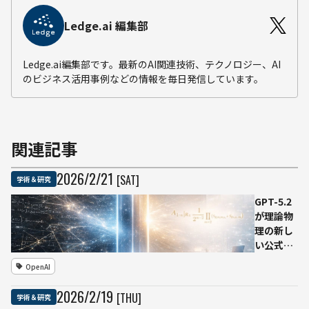
Ledge.ai 編集部
Ledge.ai編集部です。最新のAI関連技術、テクノロジー、AI
のビジネス活用事例などの情報を毎日発信しています。
関連記事
2026
/
2
/
21
[SAT]
学術＆研究
GPT-5.2
が理論物
理の新し
い公式候
補を提案
OpenAI
と検証
グルーオ
2026
/
2
/
19
[THU]
学術＆研究
ンの