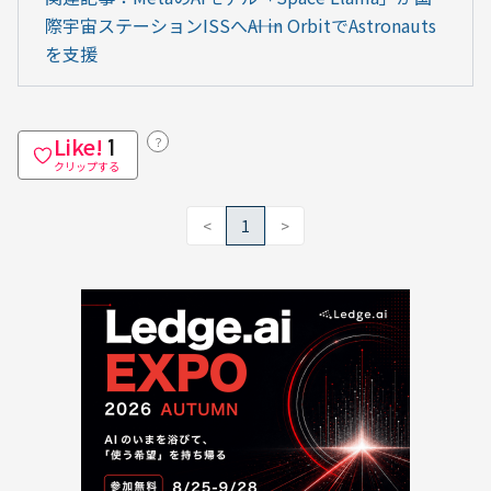
際宇宙ステーションISSへ――AI in OrbitでAstronauts
を支援
Like!
？
1
クリップする
<
1
>