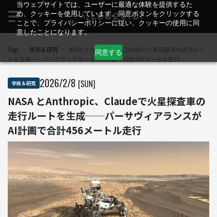
当ウェブサイトでは、ユーザーに最適な体験を提供するた
め、クッキーを使用しています。同意ボタンをクリックする
ことで、プライバシーポリシーに従い、クッキーの使用に同
意したことになります。
Top
>
学術＆研究
>
NASA とAnthropic、Claudeで火星探査車の走行ルー
同意する
トを生成──パーサヴィアランスがAI計画で合計456メートル走行
2026
/
2
/
8
[SUN]
学術＆研究
NASA とAnthropic、Claudeで火星探査車の
走行ルートを生成──パーサヴィアランスが
AI計画で合計456メートル走行