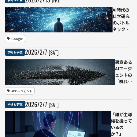
[FRI]
Web検索機能を
ONにしたフラッ
AI時代の
グシップモデルで
科学研究
も幻覚率約30%
のボトル
ネックは
「アイデ
Google
ア創出」
から「検
2026
/
2
/
7
[SAT]
学術＆研究
証」へ
──査読
悪意ある
制度に警
AIエージ
鐘、
ェントの
Google・
「群れ」
カーネギ
が世論を
AIエージェント
ーメロン
形作る
大学など
──民主
2026
/
2
/
7
[SAT]
学術＆研究
16機関が
主義を揺
ケースス
るがす新
「誰が主導
タディを
たな情報
権を握って
公表
操作、国
いるの
際研究チ
か？」