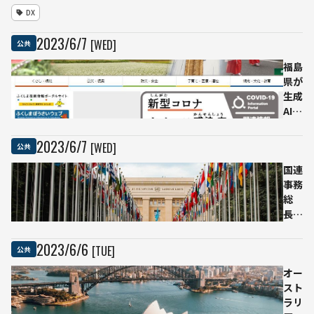
導入実証
DX
結果を発
表、AI戦
2023
/
6
/
7
[WED]
公共
略アドバ
イザーを
福島
迎え
県が
GPT4の
生成
導入準備
AIの
へ
全職
員活
2023
/
6
/
7
[WED]
公共
用を
認め
国連
る
事務
「必
総
ず職
長、
員が
AI技
内容
術規
2023
/
6
/
6
[TUE]
公共
を検
制に
証」
向け
オー
た国
スト
際諮
ラリ