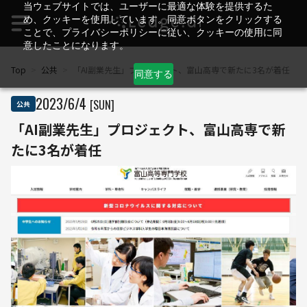
当ウェブサイトでは、ユーザーに最適な体験を提供するた
め、クッキーを使用しています。同意ボタンをクリックする
ことで、プライバシーポリシーに従い、クッキーの使用に同
意したことになります。
Top
>
公共
>
「AI副業先生」プロジェクト、富山高専で新たに3名が着任
同意する
2023
/
6
/
4
[SUN]
公共
「AI副業先生」プロジェクト、富山高専で新
たに3名が着任