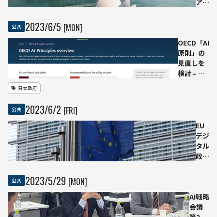
問機
ア政
関設
府が
置を
AI規
2023
/
6
/
5
[MON]
公共
提言
制へ
OECD「AI
の取
原則」の
り組
見直しを
みを
検討 – G7
発
と協調し
表、
日本政府
国際的な
ディ
ルール形
ープ
2023
/
6
/
2
[FRI]
公共
成
フェ
イク
EU
制限
デジ
も視
タル
野に
政策
トッ
プ、
2023
/
5
/
29
[MON]
公共
AI規
AI戦略
制
会議
「手
第2
遅れ