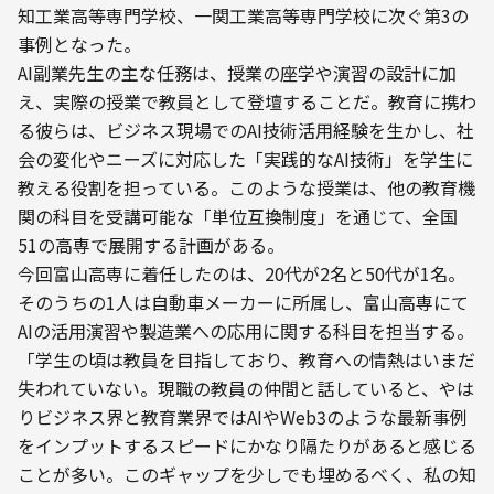
知工業高等専門学校、一関工業高等専門学校に次ぐ第3の
事例となった。
AI副業先生の主な任務は、授業の座学や演習の設計に加
え、実際の授業で教員として登壇することだ。教育に携わ
る彼らは、ビジネス現場でのAI技術活用経験を生かし、社
会の変化やニーズに対応した「実践的なAI技術」を学生に
教える役割を担っている。このような授業は、他の教育機
関の科目を受講可能な「単位互換制度」を通じて、全国
51の高専で展開する計画がある。
今回富山高専に着任したのは、20代が2名と50代が1名。
そのうちの1人は自動車メーカーに所属し、富山高専にて
AIの活用演習や製造業への応用に関する科目を担当する。
「学生の頃は教員を目指しており、教育への情熱はいまだ
失われていない。現職の教員の仲間と話していると、やは
りビジネス界と教育業界ではAIやWeb3のような最新事例
をインプットするスピードにかなり隔たりがあると感じる
ことが多い。このギャップを少しでも埋めるべく、私の知