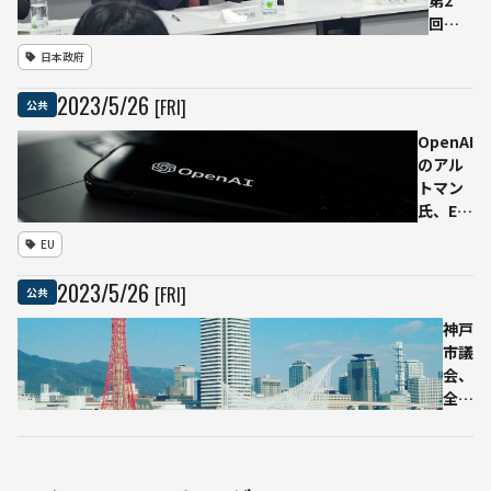
回、
にな
生成
る」
日本政府
AI「産
行動
業革
規範
2023
/
5
/
26
[FRI]
公共
命や
の策
イン
定を
OpenAI
ター
急ぎ
のアル
ネッ
求め
トマン
ト革
る
氏、EU
命よ
の新AI
EU
りず
規制に
っと
対し事
2023
/
5
/
26
[FRI]
公共
大き
業停止
なも
の可能
神戸
の
性を示
市議
に」
唆
会、
全国
で初
めて
生成
AIの