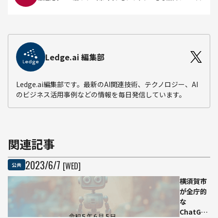
Ledge.ai 編集部
Ledge.ai編集部です。最新のAI関連技術、テクノロジー、AI
のビジネス活用事例などの情報を毎日発信しています。
関連記事
2023
/
6
/
7
[WED]
公共
横須賀市
が全庁的
な
ChatGPT