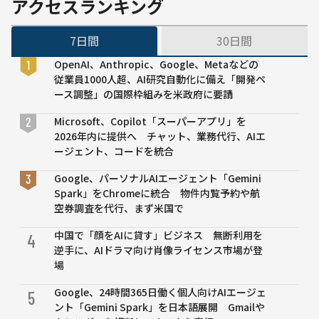
アクセスランキング
利用
指針
7日間
30日間
を定
める
OpenAI、Anthropic、Google、Metaなどの
条例
従業員1000人超、AI研究自動化に備え「開発ペ
改正
ース調整」の国際枠組みを米政府に要請
案を
可決
Microsoft、Copilot「スーパーアプリ」を
2026年内に提供へ チャット、業務代行、AIエ
ージェント、コードを統合
Google、パーソナルAIエージェント「Gemini
Spark」をChromeに統合 物件内覧予約や航
空券調査を代行、まず米国で
中国で「顔をAIに貸す」ビジネス 無断利用を
4
逆手に、AIドラマ向け肖像ライセンス市場が登
場
Google、24時間365日働く個人向けAIエージェ
5
ント「Gemini Spark」を日本語展開 Gmailや