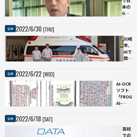
で日
本の
GDP
は2
倍に
2022
/
6
/
30
[THU]
公共
な
る」
川崎
松尾
市、
豊氏
AIで
が語
救急
る、
隊の
AI後
現場
2022
/
6
/
22
[WED]
公共
進国
到着
AI-OCR
日本
時間
ソフト
が逆
短縮
「FROG
転す
を目
AI-
る3
指す
OCR」
つの
千葉
が提供
ポイ
大医
2022
/
6
/
18
[SAT]
公共
開始 デ
ント
学部
ジタル
高校
発ス
アーカ
での
ター