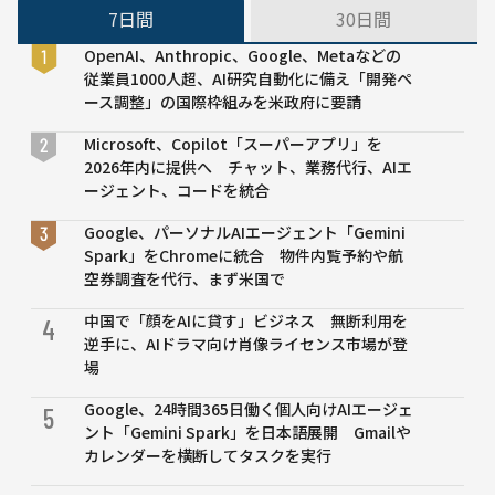
減を
RPA
ル
7日間
30日間
見込
ツー
タ
む
ルで
ン
OpenAI、Anthropic、Google、Metaなどの
防災
ト
従業員1000人超、AI研究自動化に備え「開発ペ
業務
な
ース調整」の国際枠組みを米政府に要請
を年
ど
130
と
Microsoft、Copilot「スーパーアプリ」を
時間
比
2026年内に提供へ チャット、業務代行、AIエ
削減
べ
ージェント、コードを統合
NTT
て
Google、パーソナルAIエージェント「Gemini
西日
最
Spark」をChromeに統合 物件内覧予約や航
本ら
も
空券調査を代行、まず米国で
の実
低
証実
い
中国で「顔をAIに貸す」ビジネス 無断利用を
4
験で
逆手に、AIドラマ向け肖像ライセンス市場が登
場
Google、24時間365日働く個人向けAIエージェ
5
ント「Gemini Spark」を日本語展開 Gmailや
カレンダーを横断してタスクを実行