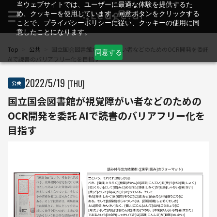
当ウェブサイトでは、ユーザーに最適な体験を提供するた
め、クッキーを使用しています。同意ボタンをクリックする
ことで、プライバシーポリシーに従い、クッキーの使用に同
意したことになります。
Top
>
公共
>
国立国会図書館が視覚障がい者などのためのOCR開発を委託
同意する
AIで読書のバリアフリー化を目指す
2022
/
5
/
19
[THU]
公共
国立国会図書館が視覚障がい者などのための
OCR開発を委託 AIで読書のバリアフリー化を
目指す