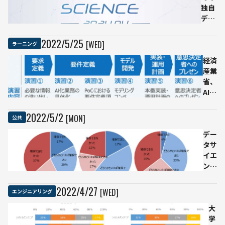
イブ事
独自
トア
業など
デー
ップ
に活用
タサ
と連
可能
イエ
携
2022
/
5
/
25
[WED]
ラーニング
ンス
教育
経済
増え
産業
る 聖
省、
徳学
AI人
園が
材育
2024
成用
2022
/
5
/
2
[MON]
公共
年に
のデ
専門
ータ
デー
コー
付き
タサ
スを
教材
イエ
開設
を提
ンテ
供開
ィス
始
トを
2022
/
4
/
27
[WED]
エンジニアリング
目的
通り
大
確保
学