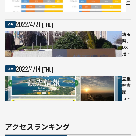
でき
生
なか
の
った
デ
企業
ー
2022
/
4
/
21
[THU]
公共
が6
タ
埼玉
割以
サ
県、
上
イ
DX
採用
エ
推進
は
ン
でペ
「経
テ
ーパ
験者
ィ
2022
/
4
/
14
[THU]
公共
ーレ
の
ス
ス効
三重
み」
ト
果を
県志
が多
認
50％
摩
数
知
も実
市、
度
現
ビジ
SE
億単
ネス
や
位の
チャ
コ
コス
ット
ン
アクセスランキング
ト削
と
サ