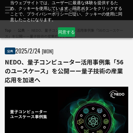
当ウェブサイトでは、ユーザーに最適な体験を提供するた
め、クッキーを使用しています。同意ボタンをクリックする
ことで、プライバシーポリシーに従い、クッキーの使用に同
意したことになります。
Top
>
公共
>
NEDO、量子コンピューター活用事例集「56のユースケー
同意する
ス」を公開ーー量子技術の産業応用を加速へ
2025
/
2
/
24
[MON]
公共
NEDO、量子コンピューター活用事例集「56
のユースケース」を公開ーー量子技術の産業
応用を加速へ