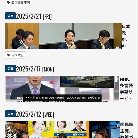
国内企業事例
し官
法的
が親
民協
リス
を上
2025
/
2
/
21
[FRI]
公共
議会
ク軽
回る
を設
減へ
—
日本
立
NTT
政
ドコ
府、
モ
AI法
モバ
案の
日本政府
イル
策定
社会
を加
2025
/
2
/
17
[MON]
公共
研究
速 –
所の
パブ
NHK、
調査
リッ
多言語
結果
クコ
字幕サ
メン
ービス
ト
を終了
4,500
– AIに
2025
/
2
/
12
[WED]
公共
件
よる自
超、
動翻訳
国民民
AI制
の誤訳
主党、
度に
問題が
政策づ