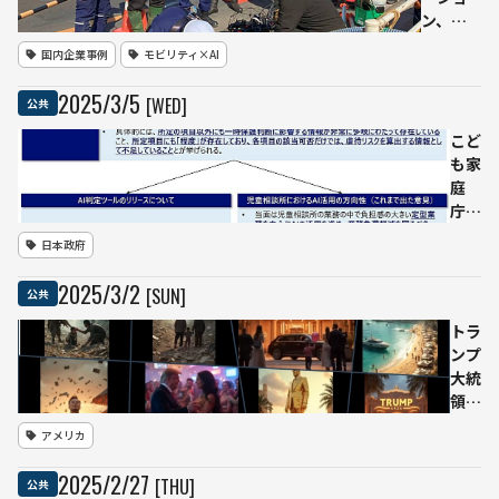
ン、八
潮市の
国内企業事例
モビリティ×AI
道路陥
没事故
2025
/
3
/
5
[WED]
公共
で
「ELIOS
こど
3」を活
も家
用した
庭
下水管
庁、
内調査
児童
日本政府
を実施
相談
所向
2025
/
3
/
2
[SUN]
公共
けAI
判定
トラ
シス
ンプ
テム
大統
の導
領、
入を
AI生
アメリカ
見送
成動
り
画で
2025
/
2
/
27
[THU]
公共
——
ガザ