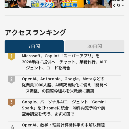
対す
影響
くりに
る国
安野氏
民の
の「ブ
関心
ロード
の高
リスニ
アクセスランキング
さ示
ン
す
グ」：
7日間
30日間
AIを活
用した
Microsoft、Copilot「スーパーアプリ」を
決定プ
2026年内に提供へ チャット、業務代行、AIエ
ロセス
ージェント、コードを統合
を導入
ーー党
OpenAI、Anthropic、Google、Metaなどの
大会中
従業員1000人超、AI研究自動化に備え「開発ペ
に届い
ース調整」の国際枠組みを米政府に要請
た政策
Google、パーソナルAIエージェント「Gemini
アイデ
Spark」をChromeに統合 物件内覧予約や航
ィアを
空券調査を代行、まず米国で
リアル
タイム
OpenAI、数学・理論計算機科学の未解決問題
4
で可視