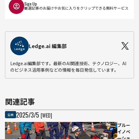
Sign Up
厳選記事のお届けやお気に入りをクリップできる無料サービス
Ledge.ai 編集部
Ledge.ai編集部です。最新のAI関連技術、テクノロジー、AI
のビジネス活用事例などの情報を毎日発信しています。
関連記事
2025
/
3
/
5
[WED]
公共
ブルー
イノベ
ーショ