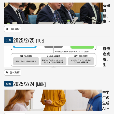
約
の未
石破
10
来像
首
億円
を提
相、
投資
示
生成
する
狙い
AIの
日本政府
も精
は？
普及
度不
に対
2025
/
2
/
25
[TUE]
公共
足と
応し
実用
てデ
経済
性の
ータ
産業
課題
セン
省、
浮き
ター
生成
彫り
と発
AI活
に
日本政府
電所
用時
の一
の契
2025
/
2
/
24
[MON]
公共
体整
約チ
備へ
ェッ
中学
—地
クリ
生の
域分
スト
生成
散を
を公
AI利
めざ
開 –
用率