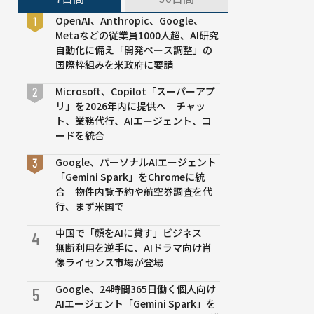
OpenAI、Anthropic、Google、
Metaなどの従業員1000人超、AI研究
自動化に備え「開発ペース調整」の
国際枠組みを米政府に要請
Microsoft、Copilot「スーパーアプ
リ」を2026年内に提供へ チャッ
ト、業務代行、AIエージェント、コ
ードを統合
Google、パーソナルAIエージェント
「Gemini Spark」をChromeに統
合 物件内覧予約や航空券調査を代
行、まず米国で
中国で「顔をAIに貸す」ビジネス
4
無断利用を逆手に、AIドラマ向け肖
像ライセンス市場が登場
Google、24時間365日働く個人向け
5
AIエージェント「Gemini Spark」を