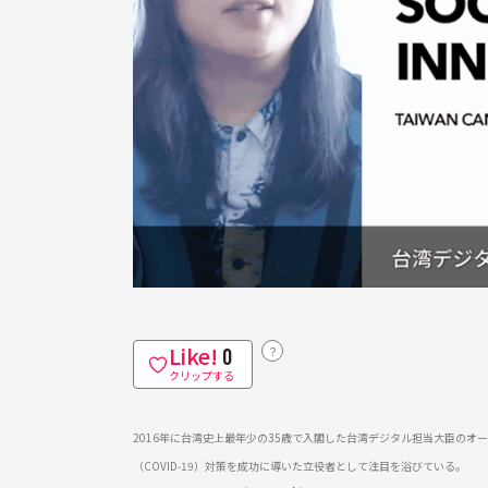
Like!
？
0
クリップする
2016年に台湾史上最年少の35歳で入閣した台湾デジタル担当大臣の
（COVID‑19）対策を成功に導いた立役者として注目を浴びている。