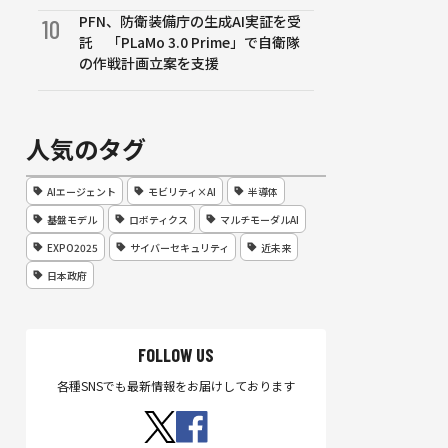
PFN、防衛装備庁の生成AI実証を受
10
託 「PLaMo 3.0 Prime」で自衛隊
の作戦計画立案を支援
人気のタグ
AIエージェント
モビリティ×AI
半導体
基盤モデル
ロボティクス
マルチモーダルAI
EXPO2025
サイバーセキュリティ
近未来
日本政府
FOLLOW US
各種SNSでも最新情報をお届けしております