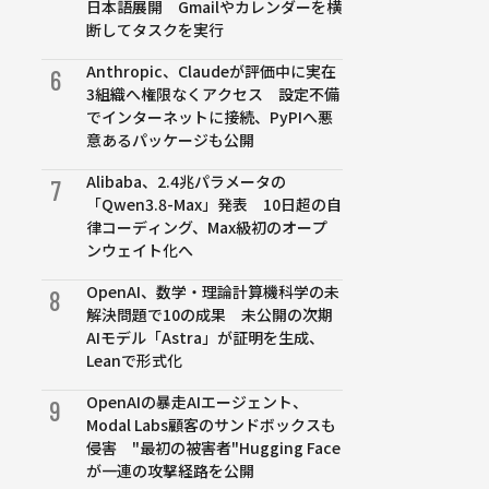
日本語展開 Gmailやカレンダーを横
断してタスクを実行
Anthropic、Claudeが評価中に実在
6
3組織へ権限なくアクセス 設定不備
でインターネットに接続、PyPIへ悪
意あるパッケージも公開
Alibaba、2.4兆パラメータの
7
「Qwen3.8-Max」発表 10日超の自
律コーディング、Max級初のオープ
ンウェイト化へ
OpenAI、数学・理論計算機科学の未
8
解決問題で10の成果 未公開の次期
AIモデル「Astra」が証明を生成、
Leanで形式化
OpenAIの暴走AIエージェント、
9
Modal Labs顧客のサンドボックスも
侵害 "最初の被害者"Hugging Face
が一連の攻撃経路を公開