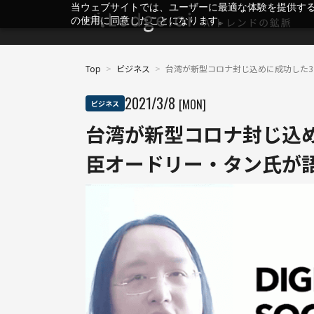
当ウェブサイトでは、ユーザーに最適な体験を提供す
の使用に同意したことになります。
Top
>
ビジネス
>
台湾が新型コロナ封じ込めに成功した3
2021
/
3
/
8
[MON]
ビジネス
台湾が新型コロナ封じ込め
臣オードリー・タン氏が