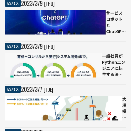
2023
/
3
/
9
[THU]
ビジネス
サービス
ロボット
と
ChatGPT
連動に成
功、世界
2023
/
3
/
9
[THU]
ビジネス
に向けて β
一般社員が
テストを
Pythonエン
開始
ジニアに転
OrionStar
生する法人
Robotics
向けDX支援
サービス
2023
/
3
/
7
[TUE]
ビジネス
「PyPro（パ
イプロ）」
大
提供開始。
規
社内DX人材
模
育成・社内
災
DX/システム
害
開発の課題
時