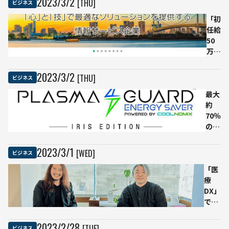
2023
/
3
/
2
[THU]
ビジネス
解決を代行
の
「初
被
任給
災
50
地
万
へ
円」
の
「年
効
2023
/
3
/
2
[THU]
ビジネス
俸
率
最大
650
的
約
万円
な
70％
超」
物
の電
DX
資
気使
推進
配
用量
で
送
2023
/
3
/
1
[WED]
ビジネス
を削
AI・
実
「医
減。
デー
証
療
室温
タサ
実
DX」
をモ
イエ
験
で何
ニタ
ンス
に
が変
リン
など
参
わ
グし
新卒
加
2023
/
2
/
28
[TUE]
ビジネス