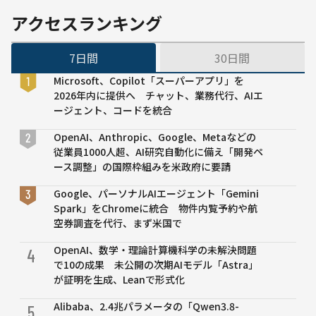
津発電
所」が
アクセスランキング
竣工
7日間
30日間
Microsoft、Copilot「スーパーアプリ」を
2026年内に提供へ チャット、業務代行、AIエ
ージェント、コードを統合
OpenAI、Anthropic、Google、Metaなどの
従業員1000人超、AI研究自動化に備え「開発ペ
ース調整」の国際枠組みを米政府に要請
Google、パーソナルAIエージェント「Gemini
Spark」をChromeに統合 物件内覧予約や航
空券調査を代行、まず米国で
OpenAI、数学・理論計算機科学の未解決問題
4
で10の成果 未公開の次期AIモデル「Astra」
が証明を生成、Leanで形式化
Alibaba、2.4兆パラメータの「Qwen3.8-
5