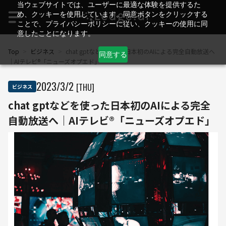
当ウェブサイトでは、ユーザーに最適な体験を提供するた
め、クッキーを使用しています。同意ボタンをクリックする
ことで、プライバシーポリシーに従い、クッキーの使用に同
意したことになります。
Top
>
ビジネス
>
chat gptなどを使った日本初のAIによる完全自動放送へ
同意する
｜AIテレビ®「ニューズオプエド」
2023
/
3
/
2
[THU]
ビジネス
chat gptなどを使った日本初のAIによる完全
自動放送へ｜AIテレビ®「ニューズオプエド」