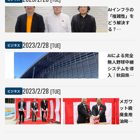
る？
AIが
スペ
｜
AIインフラの
1億
冷暖
シャ
大
「複雑性」を
人の
房制
リス
日
どう解決す
かか
御す
ト募
本
る？
りつ
る企
集開
印
NVIDIA×Red
け医
業向
始
刷
Hat×トゥモ
を目
け省
採用
2023
/
2
/
28
[TUE]
ビジネス
ロー・ネット
指す
エネ
予定
AIによる完全
が語る最適解
エン
ソリ
数は
無人野球中継
ジニ
ュー
10
システムを導
ア組
ショ
人
入｜秋田県大
織の
ン
館市 ×
目指
「エ
NTTSportict
す場
ナジ
2023
/
2
/
28
[TUE]
ビジネス
所
ーセ
メガワ
ーバ
ット級
ー」
廃食用
油発電
所「D-
POWER