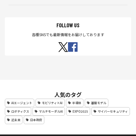
ー
が
現
地
FOLLOW US
大
各種SNSでも最新情報をお届けしております
と
協
力
人気のタグ
AIエージェント
モビリティ×AI
半導体
基盤モデル
ロボティクス
マルチモーダルAI
EXPO2025
サイバーセキュリティ
近未来
日本政府