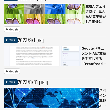
for Z」公開
生成AIフェイ
ク防げ “見え
ない電子透か
し” 画像に入
れる
Google
「SynthID」
登場
2023
/
9
/
1
[FRI]
ビジネス
Googleドキュ
メント AIが文章
を手直しする
「Proofread」
機能を正式導入
Google
2023
/
8
/
31
[THU]
ビジネス
スペ
イン
車載
AI用