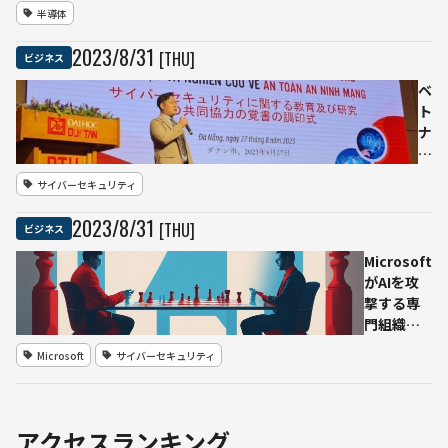
に
半導体
「光
通信
2023
/
8
/
31
[THU]
ビジネス
半導
体」
ベ
の新
ト
工場
ナ
米中
ム
依存
学
サイバーセキュリティ
から
生
脱却
に
2023
/
8
/
31
[THU]
ビジネス
欧州
サ
の自
イ
Microsoft
立め
バ
がAIを攻
ざす
ー
撃する専
セ
門組織
キ
「AIレッ
Microsoft
サイバーセキュリティ
ュ
ドチー
リ
ム」ノウ
テ
ハウも公
ィ
開 他社に
アクセスランキング
教