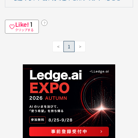
Like!
？
1
クリップする
<
1
>