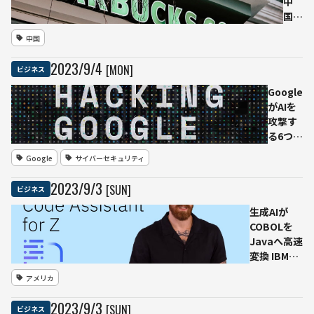
中
だっ
国・
た」
深セ
中国
ンに
DX
2023
/
9
/
4
[MON]
ビジネス
施
設、
Google
3年
がAIを
間で
攻撃す
300
る6つの
億円
手法公
Google
サイバーセキュリティ
を投
開 個人
資
情報の
2023
/
9
/
3
[SUN]
ビジネス
デー
抽出か
タ分
らAIそ
生成AIが
析や
のもの
COBOLを
モデ
を盗み
Javaへ高速
リン
出すや
変換 IBMが
グの
り方ま
「watsonx
アメリカ
拠点
で
Code
に
Assistant
2023
/
9
/
3
[SUN]
ビジネス