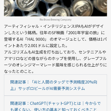
Rio Bravo Brewing Company
アーティフィシャル・インテリジェンスIPAもAIがデザイ
ンしたという銘柄。往年のSF映画「2001年宇宙の旅」に
登場するAI「HAL 9000」 のオマージュとして、価格は1パ
イントあたり2.001ドルに設定した。
アルゴリズムもAI生成を打ち出しており、センテニアルや
アマリロなどの昔ながらのホップを使用し、グレープフル
ーツのオレンジマーマレード風味を感じられる仕上がりに
なったとのこと。
関連記事：「AIと人間のタッグで予測精度20%向
上」サッポロビールがAI需要予測システム
関連記事：ChatGPT(チャットGPT)とは｜今からで
も遅くない、使い方の基本と知っておくべきこと