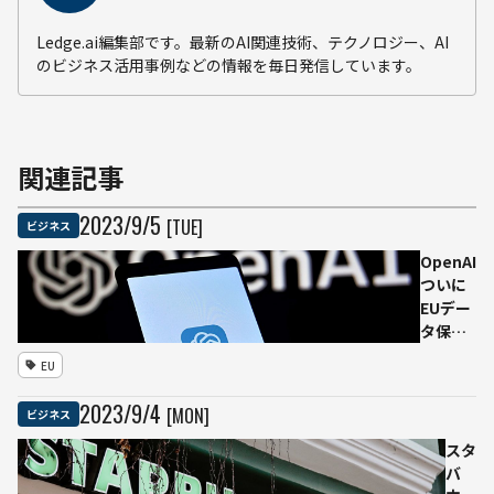
Ledge.ai編集部です。最新のAI関連技術、テクノロジー、AI
のビジネス活用事例などの情報を毎日発信しています。
関連記事
2023
/
9
/
5
[TUE]
ビジネス
OpenAI
ついに
EUデー
タ保護
規則違
EU
反で訴
訟に
2023
/
9
/
4
[MON]
ビジネス
「事前
に当局
スタ
と協議
バ
すべき