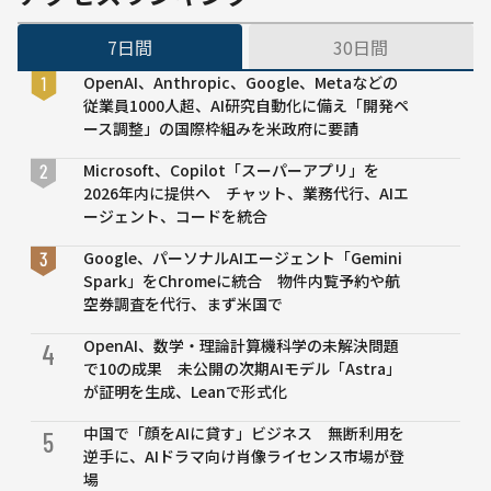
も設立呼
育
びかけ
7日間
30日間
を
日
OpenAI、Anthropic、Google、Metaなどの
本
従業員1000人超、AI研究自動化に備え「開発ペ
企
ース調整」の国際枠組みを米政府に要請
業
で
Microsoft、Copilot「スーパーアプリ」を
の
2026年内に提供へ チャット、業務代行、AIエ
雇
ージェント、コードを統合
用
機
Google、パーソナルAIエージェント「Gemini
会
Spark」をChromeに統合 物件内覧予約や航
も
空券調査を代行、まず米国で
機
械
OpenAI、数学・理論計算機科学の未解決問題
4
学
で10の成果 未公開の次期AIモデル「Astra」
習
が証明を生成、Leanで形式化
の
中国で「顔をAIに貸す」ビジネス 無断利用を
5
フ
逆手に、AIドラマ向け肖像ライセンス市場が登
ォ
場
ア