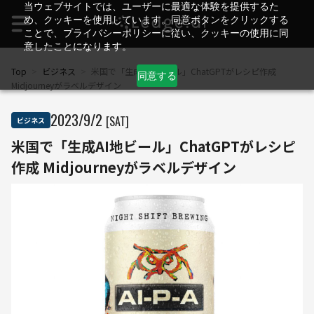
当ウェブサイトでは、ユーザーに最適な体験を提供するた
め、クッキーを使用しています。同意ボタンをクリックする
ことで、プライバシーポリシーに従い、クッキーの使用に同
意したことになります。
Top
>
ビジネス
>
米国で「生成AI地ビール」ChatGPTがレシピ作成
同意する
Midjourneyがラベルデザイン
2023
/
9
/
2
[SAT]
ビジネス
米国で「生成AI地ビール」ChatGPTがレシピ
作成 Midjourneyがラベルデザイン