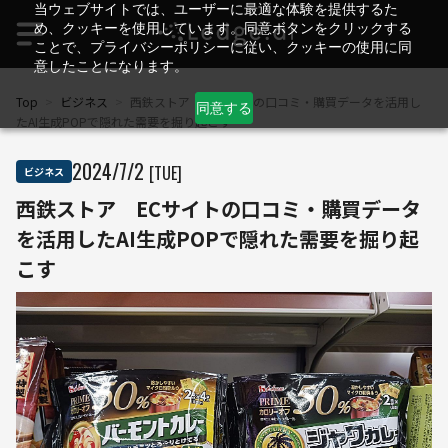
当ウェブサイトでは、ユーザーに最適な体験を提供するた
め、クッキーを使用しています。同意ボタンをクリックする
ことで、プライバシーポリシーに従い、クッキーの使用に同
意したことになります。
Top
>
ビジネス
>
西鉄ストア ECサイトの口コミ・購買データを活用し
同意する
たAI生成POPで隠れた需要を掘り起こす
2024
/
7
/
2
[TUE]
ビジネス
西鉄ストア ECサイトの口コミ・購買データ
を活用したAI生成POPで隠れた需要を掘り起
こす