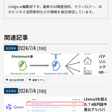
Ledge.ai編集部です。最新のAI関連技術、テクノロジー、AI
のビジネス活用事例などの情報を毎日発信しています。
関連記事
2024
/
7
/
4
[THU]
ビジネス
パナ
ソニ
ック
HDと
スト
国内企業事例
基盤モデル
ック
マー
2024
/
7
/
4
[THU]
ビジネス
ク
1,000
Llama3を超え
億パ
た？4兆円超予
ラメ
算のアリババ