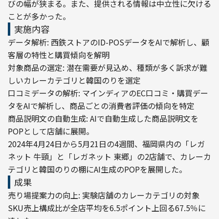
びの幅が狭まる。また、提供される情報は中立性に欠ける
ことが多かった。
実施内容
データ解析: 西鉄ストアのID-POSデータをAIで解析し、顧
客層の特性と購買傾向を解明

対象商品の選定: 潜在需要が見込め、種類が多く訴求が難
しいカレーカテゴリと韓国のりを選定

口コミデータの解析: マインディアのEC口コミ・購買デー
タをAIで解析し、商品ごとの消費者評価の傾向を特定

商品説明文の自動生成: AIで自動生成した商品説明文を
POPとして店舗に展開。
2024年4月24日から5月21日の4週間、福岡県内の「レガ
ネット 牛頸」と「レガネット 東郷」の2店舗で、カレーカ
テゴリと韓国のりの棚にAI生成のPOPを展開した。
成果
売り場提案力の向上: 実験店舗のカレーカテゴリの対象
SKU売上構成比が全店平均を6.5ポイント上回る67.5％に