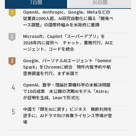
7日間
30日間
OpenAI、Anthropic、Google、Metaなどの
従業員1000人超、AI研究自動化に備え「開発ペ
ース調整」の国際枠組みを米政府に要請
Microsoft、Copilot「スーパーアプリ」を
2026年内に提供へ チャット、業務代行、AIエ
ージェント、コードを統合
Google、パーソナルAIエージェント「Gemini
Spark」をChromeに統合 物件内覧予約や航
空券調査を代行、まず米国で
OpenAI、数学・理論計算機科学の未解決問題
4
で10の成果 未公開の次期AIモデル「Astra」
が証明を生成、Leanで形式化
中国で「顔をAIに貸す」ビジネス 無断利用を
5
逆手に、AIドラマ向け肖像ライセンス市場が登
場