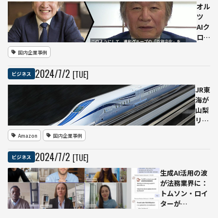
発言
CM
オル
で議
を発
ツ
論を
表す
AIク
巻き
るも
ロー
起こ
不評
ン技
国内企業事例
す
の
術を
嵐
事業
2024
/
7
/
2
[TUE]
ビジネス
不気
継承
味の
に活
JR東
谷越
用
海が
えら
進和
山梨
れな
建設
リニ
かっ
工業
ア実
Amazon
国内企業事例
たか
と共
験線
同で
で生
2024
/
7
/
2
[TUE]
ビジネス
経営
成AI
者の
活用
生成AI活用の波
想い
によ
が法務業界に：
やノ
る保
トムソン・ロイ
ウハ
全業
ターが
ウを
務効
「CoCounsel」