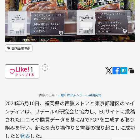
国内企業事例
Like!
？
1
クリップする
画像の出典：
一般社団法人リテールAI研究会
2024年6月10日、福岡県の西鉄ストアと東京都港区のマイ
ンディアは、リテールAI研究会と協力し、ECサイトに投稿
された口コミや購買データを基にAIでPOPを生成する取り
組みを行い、新たな売り場作りと需要の掘り起こしに成功
したと
発表
した。