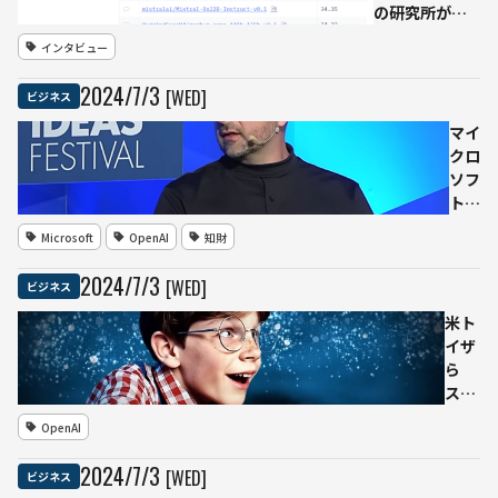
ータ
の研究所が開
の日
発したオープ
インタビュー
本語
ンソース
LLM
LLM「Qwen」
2024
/
7
/
3
[WED]
ビジネス
開発
で協
マイ
業
クロ
ソフ
トAI
責任
Microsoft
OpenAI
知財
者、
ウェ
2024
/
7
/
3
[WED]
ビジネス
ブ上
のコ
米ト
ンテ
イザ
ンツ
ら
の
ス
「フ
Sora
OpenAI
リー
を使
ウェ
用し
2024
/
7
/
3
[WED]
ビジネス
ア」
た新