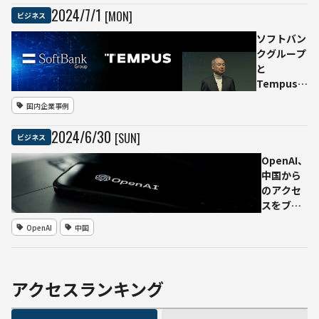
次世
率化
を発表
2024
/
7
/
1
[MON]
ビジネス
代に
へ
つな
AWS
ソフトバン
ぐ
導入
クグループ
で技
と
術を
Tempus、
活用
医療データ
国内企業事例
とAI活用の
ジョイント
2024
/
6
/
30
[SUN]
ビジネス
ベンチャー
「SB
OpenAI、
TEMPUS」
中国から
設立
のアクセ
スをブロ
ックへ -
OpenAI
中国
中国AI企
業は自社
AIに乗り
換え提案
アクセスランキング
続々