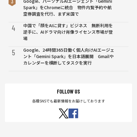
プト
Google、パーソナルAIエージェント「Gemini
例ま
Spark」をChromeに統合 物件内覧予約や航
で
空券調査を代行、まず米国で
中国で「顔をAIに貸す」ビジネス 無断利用を
4
逆手に、AIドラマ向け肖像ライセンス市場が登
場
Google、24時間365日働く個人向けAIエージェ
5
ント「Gemini Spark」を日本語展開 Gmailや
カレンダーを横断してタスクを実行
FOLLOW US
各種SNSでも最新情報をお届けしております