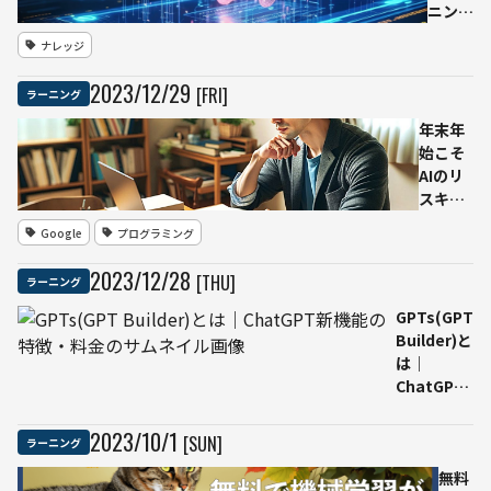
取得
ニング
とは｜
ナレッジ
ビジネ
スパー
2023
/
12
/
29
[FRI]
ラーニング
ソン向
けの解
年末年
説と転
始こそ
移学
AIのリ
習・
スキリ
RAG・
ング
Google
プログラミング
プロン
2023-
プト埋
24年の
2023
/
12
/
28
[THU]
ラーニング
め込み
おすす
との違
め無料
GPTs(GPT
い
講座を
Builder)と
一挙紹
は｜
介！ー
ChatGPT
松尾研
新機能の特
LLM講
徴・料金
2023
/
10
/
1
[SUN]
ラーニング
座・
Google
無料