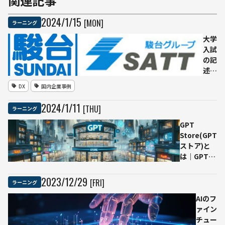
関連記事
2024
/
1
/
15
[MON]
ラーニング
大学
入試
の記
述式
対策
DX
国内企業事例
もAI
活
2024
/
1
/
11
[THU]
ラーニング
用
駿
GPT
台、
Store(GPT
AI学
ストア)と
習教
は｜GPTを
材
公開して収
「ス
益化する方
2023
/
12
/
29
[FRI]
ラーニング
ル
法
メ」
AIのフ
で特
ァイン
許を
チュー