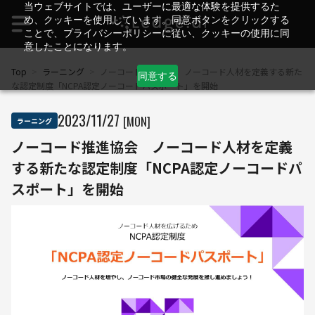
当ウェブサイトでは、ユーザーに最適な体験を提供するた
め、クッキーを使用しています。同意ボタンをクリックする
ことで、プライバシーポリシーに従い、クッキーの使用に同
意したことになります。
Top
>
ラーニング
>
ノーコード推進協会 ノーコード人材を定義する新た
同意する
な認定制度「NCPA認定ノーコードパスポート」を開始
2023
/
11
/
27
[MON]
ラーニング
ノーコード推進協会 ノーコード人材を定義
する新たな認定制度「NCPA認定ノーコードパ
スポート」を開始