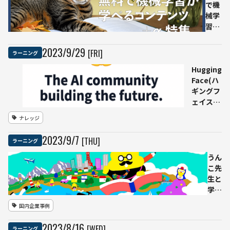
認定資
で機
格プロ
械学
グラ
習が
ム・プ
学べ
ロンプ
るコ
2023
/
9
/
29
[FRI]
ラーニング
トエン
ンテ
ジニア
Hugging
ンツ
リング
Face(ハ
＋α
など
ギングフ
特集
ェイス)
2023
とは｜AI
年・
ナレッジ
特化版
秋版
GitHub
2023
/
9
/
7
[THU]
ラーニング
を手がけ
る成長企
うん
業 概要
こ先
と使い方
生と
を解説
学ぶ
「AI
国内企業事例
との
つき
2023
/
8
/
16
[WED]
ラーニング