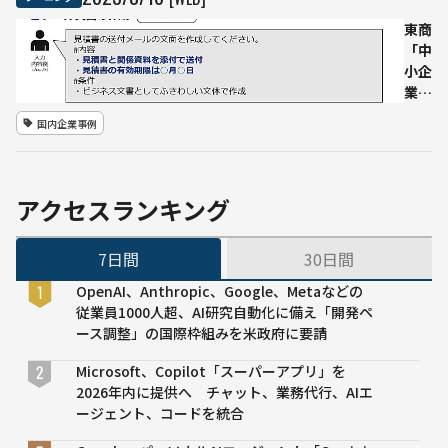
あい
方」
東商
富士
「中
通が
小企
子ど
業の
も向
ため
国内企業事例
けド
の
リル
『生
を無
成
償公
AI』
アクセスランキング
開
活用
入門
7日間
30日間
ガイ
ド」
OpenAI、Anthropic、Google、Metaなどの
発行
従業員1000人超、AI研究自動化に備え「開発ペ
- 基
ース調整」の国際枠組みを米政府に要請
礎知
識か
Microsoft、Copilot「スーパーアプリ」を
ら活
2026年内に提供へ チャット、業務代行、AIエ
用プ
ージェント、コードを統合
ロン