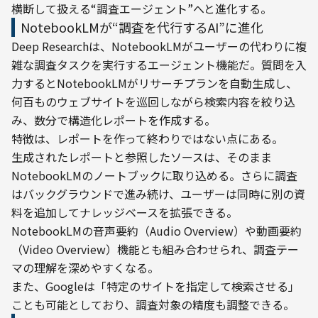
横断して扱える“調査エージェント”へと進化する。
NotebookLMが“調査を代行するAI”に進化
Deep Researchは、NotebookLMがユーザーの代わりに複
雑な調査タスクを実行するエージェント機能だ。質問を入
力するとNotebookLMがリサーチプランを自動生成し、
何百ものウェブサイトを巡回しながら検索内容を絞り込
み、数分で構造化レポートを作成する。
特徴は、レポートを作って終わりではない点にある。

生成されたレポートと参照したソースは、そのまま
NotebookLMのノートブックに取り込める。さらに調査
はバックグラウンドで進み続け、ユーザーは同時に別の資
料を追加してナレッジベースを拡張できる。
NotebookLMの音声要約（Audio Overview）や動画要約
（Video Overview）機能とも組み合わせられ、調査テー
マの理解を深めやすくなる。
また、Googleは「特定のサイトを指定して検索させる」
ことも可能としており、調査対象の精度も調整できる。