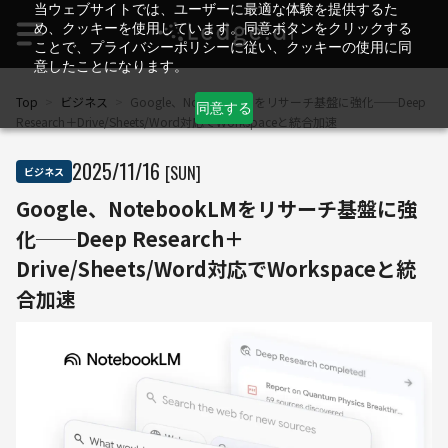
当ウェブサイトでは、ユーザーに最適な体験を提供するた
め、クッキーを使用しています。同意ボタンをクリックする
ことで、プライバシーポリシーに従い、クッキーの使用に同
意したことになります。
Top
>
ビジネス
>
Google、NotebookLMをリサーチ基盤に強化──Deep
同意する
Research＋Drive/Sheets/Word対応でWorkspaceと統合加速
2025
/
11
/
16
[SUN]
ビジネス
Google、NotebookLMをリサーチ基盤に強
化──Deep Research＋
Drive/Sheets/Word対応でWorkspaceと統
合加速