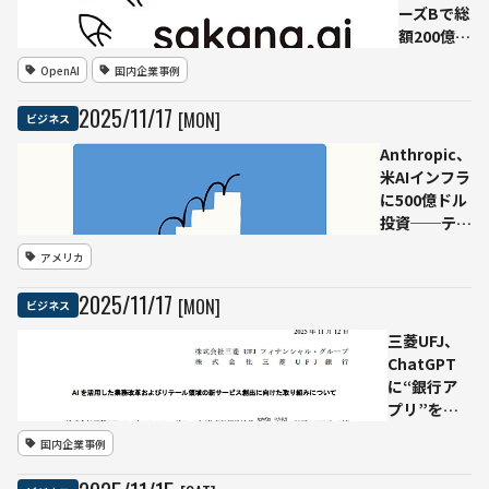
now」運用
ーズBで総
開始
額200億円
の資金調
OpenAI
国内企業事例
達を発表
──MUFG
2025
/
11
/
17
[MON]
ビジネス
など国内
外投資家
Anthropic、
が出資、
米AIインフラ
企業価値
に500億ドル
は約4,000
投資──テキ
億円に
サス＆ニュー
アメリカ
ヨークで専用
データセンタ
2025
/
11
/
17
[MON]
ビジネス
ー建設へ
三菱UFJ、
ChatGPT
に“銀行ア
プリ”を接
続へ
国内企業事例
──「Apps
in