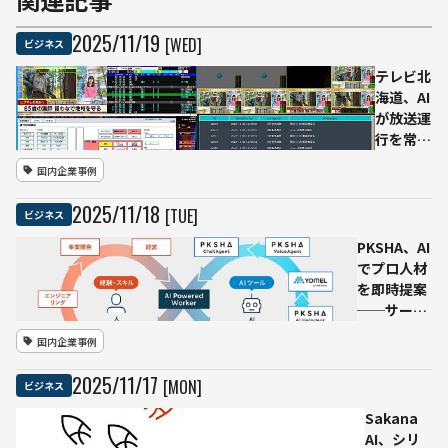
2025
/
11
/
19
[WED]
ビジネス
テレビ北
海道、AI
が放送運
行を常時
監視・自
国内企業事例
動対応す
る
2025
/
11
/
18
[TUE]
ビジネス
「VMO-
AIPlus」
PKSHA、AI
発表──
でプロ人材
月額40
を即時提案
万円で提
──サーキ
供へ
ュレーショ
国内企業事例
ンと企業向
けマッチン
2025
/
11
/
17
[MON]
ビジネス
グプロダク
ト
Sakana
「PRONAVI
AI、シリ