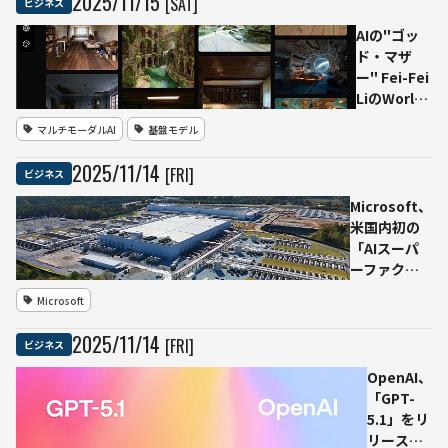
2025
/
11
/
15
[SAT]
ビジネス
ChatGPT」
連携で家計
AIの"ゴッ
管理・資産
ド・マザ
運用を会話
ー" Fei-Fei
で完結
LiのWorld
Labs、マル
マルチモーダルAI
基盤モデル
チモーダル
世界モデル
2025
/
11
/
14
[FRI]
ビジネス
「Marble」
を一般公開
Microsoft、
──テキス
米国内初の
ト・画像・
「AIスーパ
動画か
ーファクト
ら“永続3D
リー」稼働
Microsoft
ワール
開始──ウ
ド”生成
ィスコンシ
2025
/
11
/
14
[FRI]
ビジネス
ンとアトラ
ンタを高速
OpenAI、
AI WANで結
「GPT-
ぶ新型
5.1」をリ
Fairwater
リース