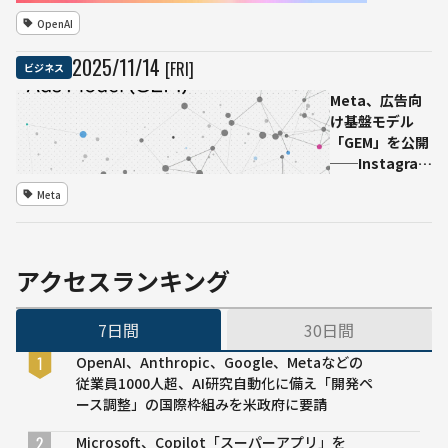
データセン
──会話
OpenAI
ター群
性とトー
ン設定を
2025
/
11
/
14
[FRI]
ビジネス
強化した
ChatGPT
Meta、広告向
最新版
け基盤モデル
「GEM」を公開
──Instagram
コンバージョン
Meta
5％増の“中央
脳”AIを正式解
説
アクセスランキング
7日間
30日間
OpenAI、Anthropic、Google、Metaなどの
従業員1000人超、AI研究自動化に備え「開発ペ
ース調整」の国際枠組みを米政府に要請
Microsoft、Copilot「スーパーアプリ」を