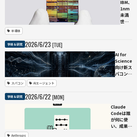
を開発
IBM、
1nm
未満
世代
のチ
半導体
ップ
技術
2026
/
6
/
23
[TUE]
学術＆研究
を発
表
AI for
爪サ
Science
イズ
向け新ス
に約
パコン、
1000
名称は
スパコン
AIエージェント
億個
「理究
のト
（りきゅ
2026
/
6
/
22
[MON]
学術＆研究
ラン
う）」
ジス
理研、科
Claude
タ
学研究基
Codeは誰
ー、
盤モデル
が何に使
3D構
開発を支
い、成果は
造で
援
どこで分か
Anthropic
AI計