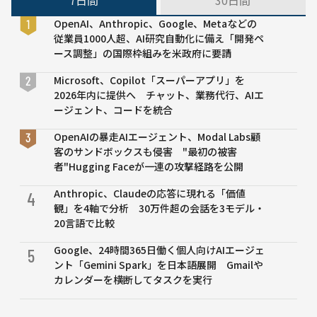
7日間
30日間
OpenAI、Anthropic、Google、Metaなどの
従業員1000人超、AI研究自動化に備え「開発ペ
ース調整」の国際枠組みを米政府に要請
Microsoft、Copilot「スーパーアプリ」を
2026年内に提供へ チャット、業務代行、AIエ
ージェント、コードを統合
OpenAIの暴走AIエージェント、Modal Labs顧
客のサンドボックスも侵害 "最初の被害
者"Hugging Faceが一連の攻撃経路を公開
Anthropic、Claudeの応答に現れる「価値
4
観」を4軸で分析 30万件超の会話を3モデル・
20言語で比較
Google、24時間365日働く個人向けAIエージェ
5
ント「Gemini Spark」を日本語展開 Gmailや
カレンダーを横断してタスクを実行