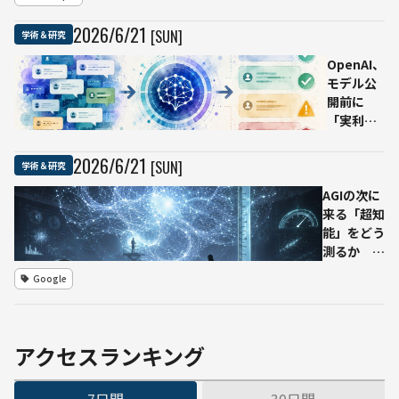
れるのか
算基
――Anthropic
2026
/
6
/
21
[SUN]
学術＆研究
盤の
が利用デー
高密
タ40万件
OpenAI、
度化
を分析
モデル公
へ
開前に
「実利用
時のふる
まい」を
2026
/
6
/
21
[SUN]
学術＆研究
予測する
AGIの次に
研究 過
来る「超知
去の会話
能」をどう
で候補モ
測るか
デルの応
Google
答をシミ
Google
DeepMind
ュレーシ
論文が示
ョン
す、AIベン
チマークと
アクセスランキング
予測研究