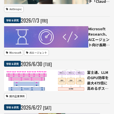
チ「Claude
Science」発
Anthropic
表 解析・論
文作成・HPC
2026
/
7
/
3
[FRI]
学術＆研究
実行を単一環
境に
Microsoft
Research、
AIエージェン
ト向け長期記
憶システム
Microsoft
AIエージェント
「Memora」
を公開 会話
2026
/
6
/
30
[TUE]
学術＆研究
や作業履歴か
ら必要な情報
富士通、LLM
を効率検索
のGPU効率を
最大475倍に
高めるポスト
Transformer
国内企業事例
の新アーキテ
クチャ
2026
/
6
/
27
[SAT]
学術＆研究
「PHOTON」