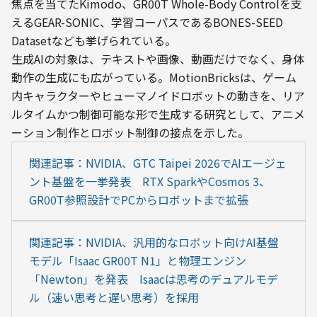
焦点を当てたKimodo、GR00T Whole-Body Controlを支
えるGEAR-SONIC、学習コーパスであるBONES-SEED 
Datasetなども挙げられている。
生成AIの対象は、テキストや画像、動画だけでなく、身体
動作の生成にも広がっている。MotionBricksは、ゲーム
内キャラクターやヒューマノイドロボットの動きを、リア
ルタイムかつ制御可能な形で生成する研究として、アニメ
ーション制作とロボット制御の接点を示した。
関連記事：NVIDIA、GTC Taipei 2026でAIエージェ
ント基盤を一挙発表　RTX SparkやCosmos 3、
GR00T参照設計でPCからロボットまで拡張
関連記事：NVIDIA、汎用的なロボット向けAI基盤
モデル「Isaac GR00T N1」と物理エンジン
「Newton」を発表　Isaacは思考のデュアルモデ
ル（速い思考と遅い思考）を採用