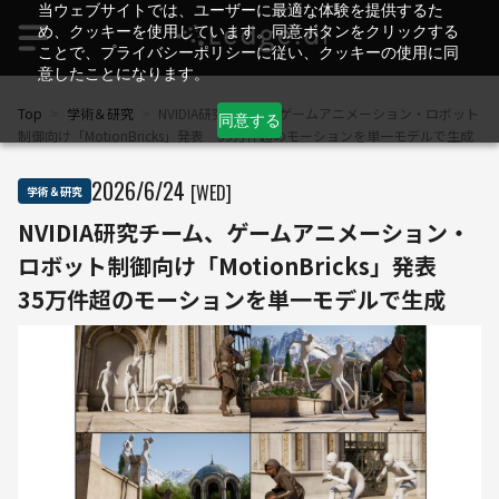
当ウェブサイトでは、ユーザーに最適な体験を提供するた
め、クッキーを使用しています。同意ボタンをクリックする
ことで、プライバシーポリシーに従い、クッキーの使用に同
意したことになります。
Top
>
学術＆研究
>
NVIDIA研究チーム、ゲームアニメーション・ロボット
同意する
制御向け「MotionBricks」発表 35万件超のモーションを単一モデルで生成
2026
/
6
/
24
[WED]
学術＆研究
NVIDIA研究チーム、ゲームアニメーション・
ロボット制御向け「MotionBricks」発表
35万件超のモーションを単一モデルで生成