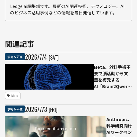
Ledge.ai編集部です。最新のAI関連技術、テクノロジー、AI
のビジネス活用事例などの情報を毎日発信しています。
関連記事
2026
/
7
/
4
[SAT]
学術＆研究
Meta、外科手術不
要で脳活動から文
章を復元する
AI「Brain2Qwerty
v2」発表 MEG記
Meta
録で平均61％の単
語正解率
2026
/
7
/
3
[FRI]
学術＆研究
Anthropic、
科学研究向け
AIワークベン