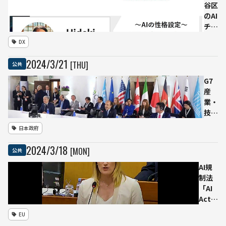
ー
金を科
谷区
ン
す
のAI
宅
Gemini
チャ
配
の学習
ット
便
DX
データ
ボッ
配
めぐり
ト
2024
/
3
/
21
[THU]
送
公共
「ヒ
プ
デ
G7
ロ
キ」
産
ジ
を非
業・
ェ
エン
技
ク
ジニ
術・
ト
日本政府
アの
デジ
を
職員
タル
2024
/
3
/
18
実
[MON]
公共
がロ
大臣
施
ーコ
会
AI規
ード
合、
制法
で開
イタ
「AI
発
リア
Act」
絵文
で開
欧州
EU
字を
催 -
議会