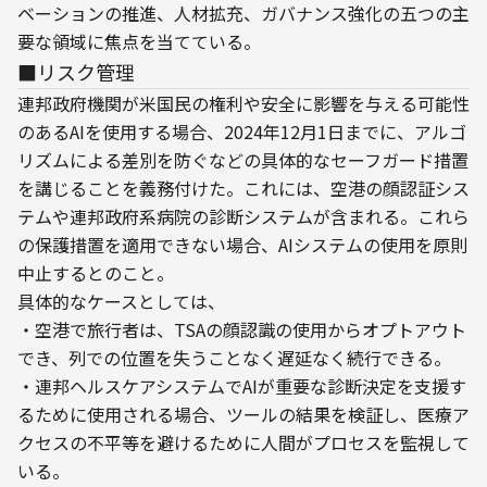
ベーションの推進、人材拡充、ガバナンス強化の五つの主
要な領域に焦点を当てている。
■リスク管理
連邦政府機関が米国民の権利や安全に影響を与える可能性
のあるAIを使用する場合、2024年12月1日までに、アルゴ
リズムによる差別を防ぐなどの具体的なセーフガード措置
を講じることを義務付けた。これには、空港の顔認証シス
テムや連邦政府系病院の診断システムが含まれる。これら
の保護措置を適用できない場合、AIシステムの使用を原則
中止するとのこと。
具体的なケースとしては、

・空港で旅行者は、TSAの顔認識の使用からオプトアウト
でき、列での位置を失うことなく遅延なく続行できる。

・連邦ヘルスケアシステムでAIが重要な診断決定を支援す
るために使用される場合、ツールの結果を検証し、医療ア
クセスの不平等を避けるために人間がプロセスを監視して
いる。
