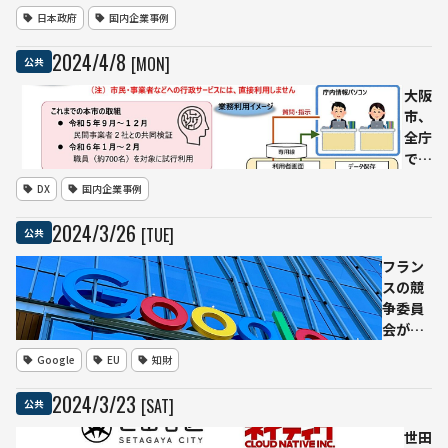
特定
画は
な
日本政府
国内企業事例
証拠
ど、
とし
レ
2024
/
4
/
8
[MON]
公共
て認
ベ
めな
ル
大阪
い」
3.5
市、
高等
飛
全庁
裁判
行
で生
所の
に
成AI
DX
国内企業事例
裁定
よ
の業
る
務活
2024
/
3
/
26
[TUE]
公共
東
用を
京
開始
フラン
都
—
スの競
が
効率
争委員
推
化と
会が
進
品質
Google
Google
EU
知財
す
向上
に2億
る
を目
5,000
2024
/
3
/
23
[SAT]
公共
ド
指す
万ユー
ロ
ロの罰
世田