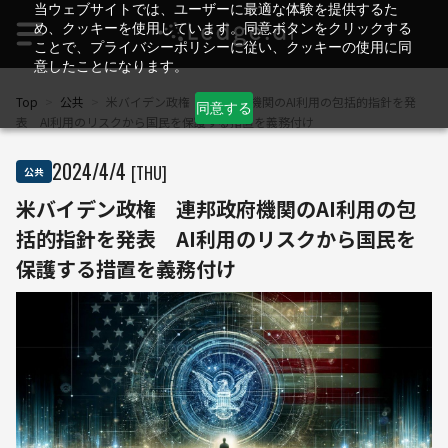
当ウェブサイトでは、ユーザーに最適な体験を提供するた
め、クッキーを使用しています。同意ボタンをクリックする
ことで、プライバシーポリシーに従い、クッキーの使用に同
意したことになります。
Top
>
公共
>
米バイデン政権 連邦政府機関のAI利用の包括的指針を発
同意する
表 AI利用のリスクから国民を保護する措置を義務付け
2024
/
4
/
4
[THU]
公共
米バイデン政権 連邦政府機関のAI利用の包
括的指針を発表 AI利用のリスクから国民を
保護する措置を義務付け