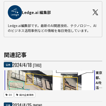
Ledge.ai 編集部
Ledge.ai編集部です。最新のAI関連技術、テクノロジー、AI
のビジネス活用事例などの情報を毎日発信しています。
関連記事
2024
/
4
/
18
[THU]
公共
東京
都、
AIを
活用
した
DX
国内企業事例
建物
被害
2024
/
4
/
15
[MON]
公共