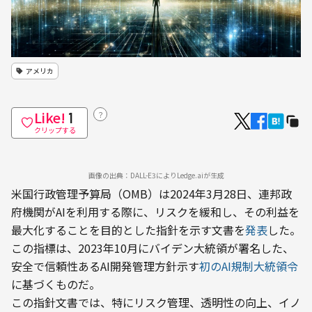
アメリカ
Like!
？
1
クリップする
画像の出典：DALL-E3によりLedge.aiが生成
米国行政管理予算局（OMB）は2024年3月28日、連邦政
府機関がAIを利用する際に、リスクを緩和し、その利益を
最大化することを目的とした指針を示す文書を
発表
した。
この指標は、2023年10月にバイデン大統領が署名した、
安全で信頼性あるAI開発管理方針示す
初のAI規制大統領令
に基づくものだ。
この指針文書では、特にリスク管理、透明性の向上、イノ