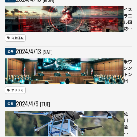
判定
支援
イス
ツー
ラエ
ルを
ル国
開
防
発
軍、
自動運転
災害
AI標
時の
的シ
2024
/
4
/
13
[SAT]
公共
罹災
ステ
証明
ム
米ワ
を迅
「ラ
シン
速化
ベン
トン
ダ
州、
ー」
銃撃
アメリカ
を使
事件
用し
の裁
2024
/
4
/
9
[TUE]
公共
てガ
判
ザの
「AI
佐
ター
で強
川
ゲッ
化し
急
トを
た動
便