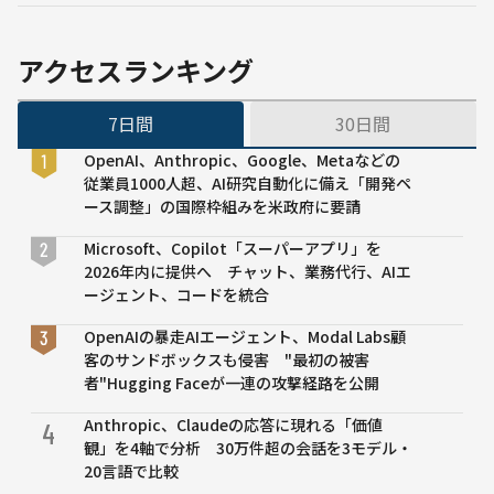
多用
AIと
が可
する
デジ
決――世
ポジ
タル
界初
アクセスランキング
ティ
政府
の包
ブお
の進
括的
じさ
7日間
30日間
展に
規制
ん誕
焦点
へ。2
OpenAI、Anthropic、Google、Metaなどの
生
年以
従業員1000人超、AI研究自動化に備え「開発ペ
内に
ース調整」の国際枠組みを米政府に要請
完全
適用
Microsoft、Copilot「スーパーアプリ」を
の見
2026年内に提供へ チャット、業務代行、AIエ
込み
ージェント、コードを統合
OpenAIの暴走AIエージェント、Modal Labs顧
客のサンドボックスも侵害 "最初の被害
者"Hugging Faceが一連の攻撃経路を公開
Anthropic、Claudeの応答に現れる「価値
4
観」を4軸で分析 30万件超の会話を3モデル・
20言語で比較