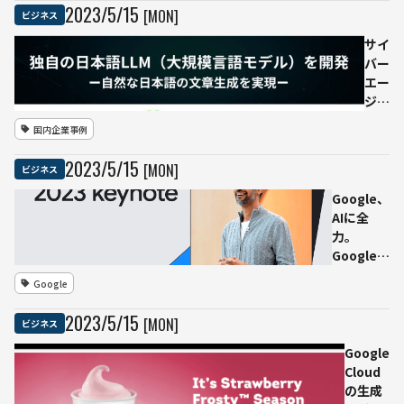
強化
ニコーン
2023
/
5
/
15
[MON]
ビジネス
「SHARPE」
にはAI活用
サイ
でも大注目
バー
エー
ジェ
ン
国内企業事例
ト、
日本
2023
/
5
/
15
[MON]
ビジネス
語特
化型
Google、
の大
AIに全
規模
力。
言語
Google
モデ
I/O 2023
Google
ルを
のAI関連
開発
発表まと
2023
/
5
/
15
[MON]
ビジネス
め
Google
Cloud
の生成