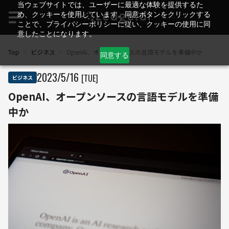
当ウェブサイトでは、ユーザーに最適な体験を提供するた
め、クッキーを使用しています。同意ボタンをクリックする
ことで、プライバシーポリシーに従い、クッキーの使用に同
意したことになります。
Top
>
ビジネス
>
OpenAI、オープンソースの言語モデルを準備中か
同意する
2023
/
5
/
16
[TUE]
ビジネス
OpenAI、オープンソースの言語モデルを準備
中か