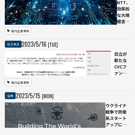
NTT、
説を
効率的
生成
な大規
模言語
モデル
国内企業事例
の独自
開発を
2023
/
5
/
16
[TUE]
ビジネス
発表
日立が
新たな
CVCフ
ァンド
設立発
国内企業事例
表、
Web3、
2023
/
5
/
15
[MON]
公共
生成AI
領域ス
ウクライナ
タート
戦争で防衛
アップ
系スタート
などへ
アップに投
の投資
資加速。ユ