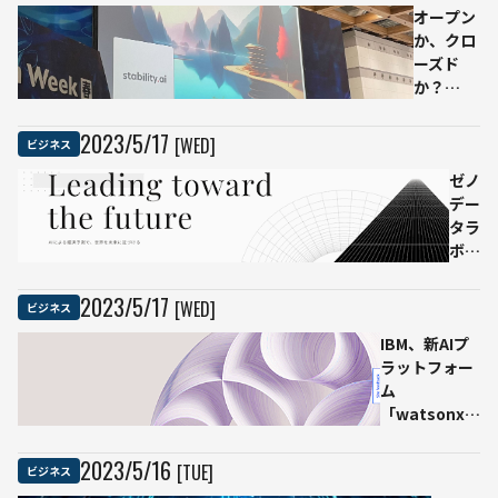
オープン
か、クロ
ーズド
か？
Stability
AIが占う
2023
/
5
/
17
[WED]
ビジネス
生成AIの
未来
ゼノ
デー
タラ
ボ、
経済
特化
2023
/
5
/
17
[WED]
ビジネス
型の
IBM、新AIプ
言語
ラットフォー
生成
ム
AIを
「watsonx」
発表
を発表 – 生成
経済
AIと基盤モデ
文章
2023
/
5
/
16
[TUE]
ビジネス
ルに焦点
や解