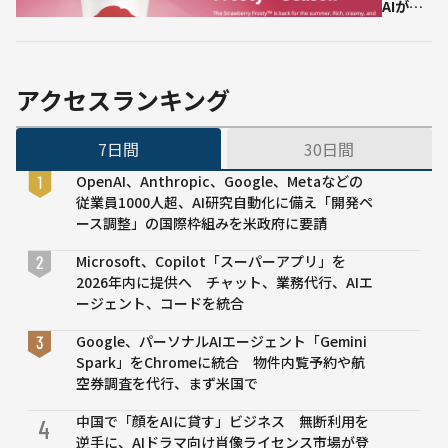
AIがウ
ェンデ
ィーズ
のドラ
イブス
アクセスランキング
ルーを
変え
7日間
30日間
る？
OpenAI、Anthropic、Google、Metaなどの
従業員1000人超、AI研究自動化に備え「開発ペ
ース調整」の国際枠組みを米政府に要請
Microsoft、Copilot「スーパーアプリ」を
2026年内に提供へ チャット、業務代行、AIエ
ージェント、コードを統合
Google、パーソナルAIエージェント「Gemini
Spark」をChromeに統合 物件内覧予約や航
空券調査を代行、まず米国で
中国で「顔をAIに貸す」ビジネス 無断利用を
4
逆手に、AIドラマ向け肖像ライセンス市場が登