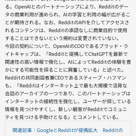
る。OpenAIとのパートナーシップにより、Redditのデー
タの商業利用が進められ、AIの学習と利用の幅が広がるこ
とが期待される。なお、RedditのAPIを介してアクセスさ
れるコンテンツは、Redditの承認なしに商業目的で使用
することはできないという規約は変更されていない​。
今回の契約について、OpenAIのCOOであるブラッド・ラ
イトキャップは、「Redditと提携してChatGPTを最新で
関連性の高い情報で強化し、AIによってRedditの体験を豊
かにする可能性を探ることに興奮している」と述べた​。
Redditの共同創設者兼CEOであるスティーブ・ハフマン
も、「Redditはインターネット上で最も大規模で活発な
会話のアーカイブの一つであり、このパートナーシップは
インターネットの接続性を強化し、ユーザーが探している
情報を見つけやすくし、新しい観客がRedditでコミュニ
ティを見つける手助けとなる」とコメントしている​。
関連記事：GoogleとRedditが提携拡大　Redditの