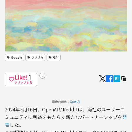
Google
アメリカ
知財
Like!
？
1
クリップする
画像の出典：
OpenAI
2024年5月16日、OpenAIとRedditは、両社のユーザーコ
ミュニティに利益をもたらす新たなパートナーシップを
発
表
した。