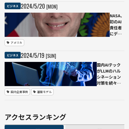
テク
館」
2024
/
5
/
20
[MON]
ビジネス
ノロ
に核
ジー
融合
NASA、
ズと
の展
初のAI
提携
示ブ
責任者
ー
にデイ
ス
ビッ
アメリカ
電事
ド・サ
連が
ルバニ
2024
/
5
/
19
[SUN]
ビジネス
検討
ーニ氏
を任命
国内AIテック
しAI戦
がLLMのハル
略を強
シネーション
化
対策を続々発
表 オルツ
国内企業事例
基盤モデル
「ハルシネー
ション自動評
価エンジ
ン」・ストッ
アクセスランキング
クマーク
「Stockmark-