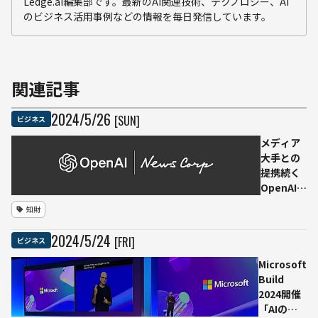
Ledge.ai編集部です。最新のAI関連技術、テクノロジー、AI
のビジネス活用事例などの情報を毎日発信しています。
関連記事
2024
/
5
/
26
[SUN]
ビジネス
メディア
大手との
提携続く
OpenAI
「News
知財
Corp」と
のパート
2024
/
5
/
24
[FRI]
ビジネス
ナーシッ
プでウォ
Microsoft
ール・ス
Build
トリー
2024開催
ト・ジャ
「AIの未