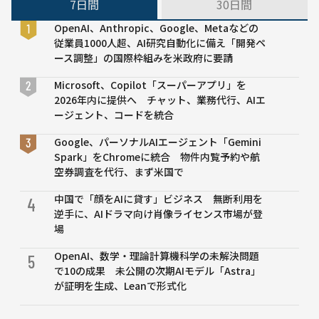
7日間
30日間
LLM-100b」
OpenAI、Anthropic、Google、Metaなどの
従業員1000人超、AI研究自動化に備え「開発ペ
ース調整」の国際枠組みを米政府に要請
Microsoft、Copilot「スーパーアプリ」を
2026年内に提供へ チャット、業務代行、AIエ
ージェント、コードを統合
Google、パーソナルAIエージェント「Gemini
Spark」をChromeに統合 物件内覧予約や航
空券調査を代行、まず米国で
中国で「顔をAIに貸す」ビジネス 無断利用を
4
逆手に、AIドラマ向け肖像ライセンス市場が登
場
OpenAI、数学・理論計算機科学の未解決問題
5
で10の成果 未公開の次期AIモデル「Astra」
が証明を生成、Leanで形式化