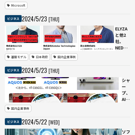
ーナルな
来を形作
Microsoft
どの記事
る」AIツ
活用
ールの進
2024
/
5
/
23
[THU]
ビジネス
化と拡大
ELYZA
と他2
社、
NEDO
の
基盤モデル
日本政府
国内企業事例
GENIAC
プロジ
2024
/
5
/
23
[THU]
ビジネス
ェクト
「競争
シャ
力のあ
ー
る生成
プ、
AI基盤
AIで
モデル
画質
国内企業事例
の開
や音
発」に
質を
2024
/
5
/
22
[WED]
ビジネス
追加で
自動
採択
調整
ソフ