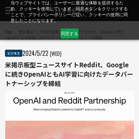
当ウェブサイトでは、ユーザーに最適な体験を提供するた
め、クッキーを使用しています。同意ボタンをクリックする
ことで、プライバシーポリシーに従い、クッキーの使用に同
意したことになります。
Top
>
ビジネス
>
米掲示板型ニュースサイトReddit、Googleに続き
同意する
OpenAIともAI学習に向けたデータパートナーシップを締結
2024
/
5
/
22
[WED]
ビジネス
米掲示板型ニュースサイトReddit、Google
に続きOpenAIともAI学習に向けたデータパー
トナーシップを締結