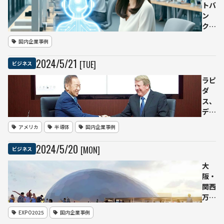
する
トバ
新型
ン
テレ
ク、
ビ
AIに
国内企業事例
「ア
よる
クオ
感情
2024
/
5
/
21
[TUE]
ビジネス
ス
認
G」
識・
ラピ
シリ
音声
ダ
ーズ
加工
ス、
を発
技術
デー
表
でカ
タセ
アメリカ
半導体
国内企業事例
スハ
ンタ
ラ対
ー向
2024
/
5
/
20
[MON]
ビジネス
策強
けAI
化へ
半導
大
体で
阪・
米エ
関西
スペ
万博
ラン
「電
EXPO2025
国内企業事例
ト・
力