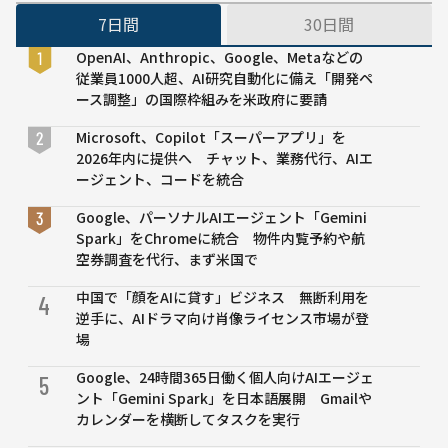
グ。
7日間
30日間
OpenAI、Anthropic、Google、Metaなどの
従業員1000人超、AI研究自動化に備え「開発ペ
ース調整」の国際枠組みを米政府に要請
Microsoft、Copilot「スーパーアプリ」を
2026年内に提供へ チャット、業務代行、AIエ
ージェント、コードを統合
Google、パーソナルAIエージェント「Gemini
Spark」をChromeに統合 物件内覧予約や航
空券調査を代行、まず米国で
中国で「顔をAIに貸す」ビジネス 無断利用を
4
逆手に、AIドラマ向け肖像ライセンス市場が登
場
Google、24時間365日働く個人向けAIエージェ
5
ント「Gemini Spark」を日本語展開 Gmailや
カレンダーを横断してタスクを実行