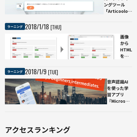
ングツール
「Articoolo」
を早速使って
みた
2018
/
1
/
18
[THU]
ラーニング
画像
から
HTML
を生
成す
る深
2018
/
1
/
9
[TUE]
ラーニング
層学
音声認識AI
習と
を使った学
は？
習アプリ
AIが
『Microsoft
web
Learn
サイ
Chinese』
ト自
で中国語を
動コ
学ぶ
ーデ
アクセスランキング
ィン