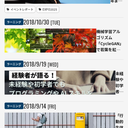
年まで
に新し
イベントレポート
EXPO2025
い転換
点を示
2018
/
10
/
30
[TUE]
ラーニング
すのが
僕らの
機械学習アル
役割」
ゴリズム
「CycleGAN」
で若葉を紅葉
に変えてみた
2018
/
9
/
19
[WED]
ラーニング
未経
験や
初学
者で
もプ
ログ
2018
/
9
/
14
[FRI]
ラーニング
ラミ
ング
「行
やAI
動的
スキ
生体