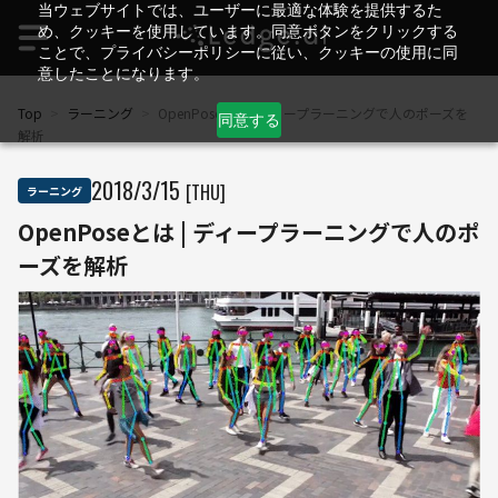
当ウェブサイトでは、ユーザーに最適な体験を提供するた
め、クッキーを使用しています。同意ボタンをクリックする
ことで、プライバシーポリシーに従い、クッキーの使用に同
意したことになります。
Top
>
ラーニング
>
OpenPoseとは | ディープラーニングで人のポーズを
同意する
解析
2018
/
3
/
15
[THU]
ラーニング
OpenPoseとは | ディープラーニングで人のポ
ーズを解析