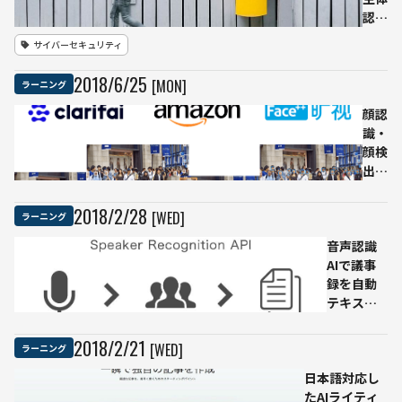
ルを
認
習得
証」
サイバーセキュリティ
でき
と
る理
は？
2018
/
6
/
25
[MON]
ラーニング
由：
顔、
キカ
指紋
顔認
ガク
の次
識・
の技
に来
顔検
術ブ
るセ
出と
ログ
キュ
は？
リテ
6つ
2018
/
2
/
28
[WED]
ラーニング
ィは
の顔
我々
音声認識
認識
の生
AIで議事
API
活を
録を自動
の機
変え
テキスト
能・
るか
化！
精
Microsoft
度・
2018
/
2
/
21
[WED]
ラーニング
のAPIで実
価格
日本語対応し
践してみ
を比
たAIライティ
た
較！