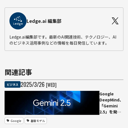
Ledge.ai 編集部
Ledge.ai編集部です。最新のAI関連技術、テクノロジー、AI
のビジネス活用事例などの情報を毎日発信しています。
関連記事
2025
/
3
/
26
[WED]
ビジネス
Google
DeepMind、
「Gemini
2.5」を発表
──推論能力
Google
基盤モデル
とコーディン