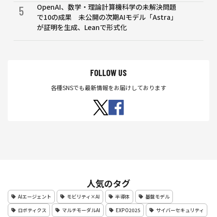
OpenAI、数学・理論計算機科学の未解決問題
5
自動
で10の成果 未公開の次期AIモデル「Astra」
運転
が証明を生成、Leanで形式化
シス
テム
の設
計も
開示
FOLLOW US
各種SNSでも最新情報をお届けしております
人気のタグ
AIエージェント
モビリティ×AI
半導体
基盤モデル
ロボティクス
マルチモーダルAI
EXPO2025
サイバーセキュリティ