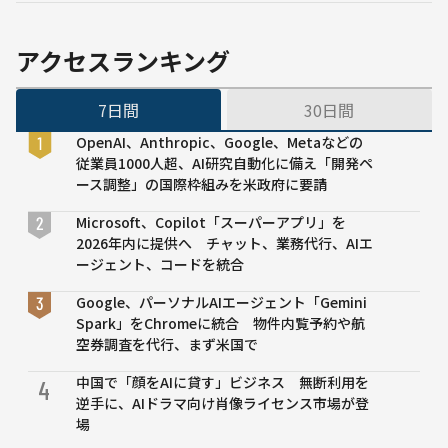
の分野
ル・
で連携
ペダ
ル不
アクセスランキング
要の
ロボ
7日間
30日間
ット
タク
OpenAI、Anthropic、Google、Metaなどの
シー
従業員1000人超、AI研究自動化に備え「開発ペ
の新
ース調整」の国際枠組みを米政府に要請
型プ
ロト
Microsoft、Copilot「スーパーアプリ」を
タイ
2026年内に提供へ チャット、業務代行、AIエ
プを
ージェント、コードを統合
公開
―
Google、パーソナルAIエージェント「Gemini
日本
Spark」をChromeに統合 物件内覧予約や航
発標
空券調査を代行、まず米国で
準モ
中国で「顔をAIに貸す」ビジネス 無断利用を
デル
4
逆手に、AIドラマ向け肖像ライセンス市場が登
構築
場
へ向
け、