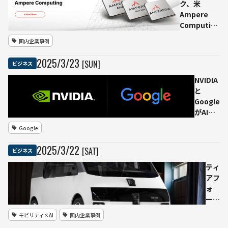
Webinar
ク、米
Ampere
Computing
を65億ドル
国内企業事例
で買収 AI
インフラ強
2025
/
3
/
23
[SUN]
ビジネス
化を狙う
NVIDIA
と
Google
がAIの
未来に
Google
向けた
協業を
2025
/
3
/
22
[SAT]
ビジネス
発表—
生成
ティ
AI、ロ
アフ
ボティ
ォ
クス、
ー、
創薬、
ハン
モビリティ×AI
国内企業事例
電力網
ド