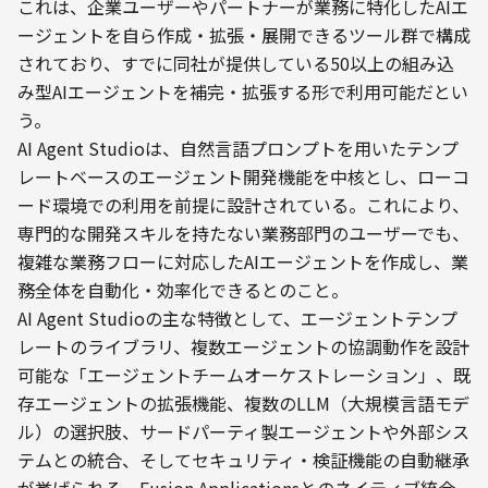
これは、企業ユーザーやパートナーが業務に特化したAIエ
ージェントを自ら作成・拡張・展開できるツール群で構成
されており、すでに同社が提供している50以上の組み込
み型AIエージェントを補完・拡張する形で利用可能だとい
う。
AI Agent Studioは、自然言語プロンプトを用いたテンプ
レートベースのエージェント開発機能を中核とし、ローコ
ード環境での利用を前提に設計されている。これにより、
専門的な開発スキルを持たない業務部門のユーザーでも、
複雑な業務フローに対応したAIエージェントを作成し、業
務全体を自動化・効率化できるとのこと。
AI Agent Studioの主な特徴として、エージェントテンプ
レートのライブラリ、複数エージェントの協調動作を設計
可能な「エージェントチームオーケストレーション」、既
存エージェントの拡張機能、複数のLLM（大規模言語モデ
ル）の選択肢、サードパーティ製エージェントや外部シス
テムとの統合、そしてセキュリティ・検証機能の自動継承