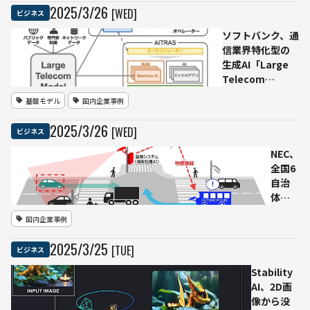
グ性能を強化
2025
/
3
/
26
[WED]
ビジネス
した“思考型
AI”が始動
ソフトバンク、通
信業界特化型の
生成AI「Large
Telecom
Model（LTM）」
基盤モデル
国内企業事例
を開発―基地局
設定の最適化や
2025
/
3
/
26
[WED]
ビジネス
ネットワーク運
用自動化を視野
NEC、
に
全国6
自治
体で
路車
国内企業事例
協調
型自
2025
/
3
/
25
[TUE]
ビジネス
動運
転支
Stability
援シ
AI、2D画
ステ
像から没