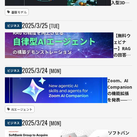
ムの
入型3D動
実証
画を生成
基盤モデル
実験
する
を実
「Stable
2025
/
3
/
25
[TUE]
ビジネス
施ー
Virtual
ー自
Camera」
【無料ウ
動運
を発表
ェビナ
転車
マルチビ
ー】RAG
両の
ュー拡散
の回答精
課題
モデルで
度を高め
「見
従来の３D
る自律型
2025
/
3
/
24
[MON]
ビジネス
えな
再構築技
AIエージ
いリ
術に革新
Zoom、AI
ェントの
ス
Companion
構築手順
ク」
の機能拡張
を解説！
への
を発表——エ
GPUクラ
対応
ージェント
ウド上で
AIエージェント
機能や業務
のデモン
統合で利用
ストレー
2025
/
3
/
24
[MON]
ビジネス
範囲を拡大
ション｜
Ledge.ai
ソフトバン