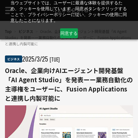
当ウェブサイトでは、ユーザーに最適な体験を提供するた
め、クッキーを使用しています。同意ボタンをクリックする
ことで、プライバシーポリシーに従い、クッキーの使用に同
意したことになります。
Top
>
ビジネス
>
Oracle、企業向けAIエージェント開発基盤「AI Agent
同意する
Studio」を発表ーー業務自動化の主導権をユーザーに、Fusion Applications
と連携し内製可能に
2025
/
3
/
25
[TUE]
ビジネス
Oracle、企業向けAIエージェント開発基盤
「AI Agent Studio」を発表ーー業務自動化の
主導権をユーザーに、Fusion Applications
と連携し内製可能に