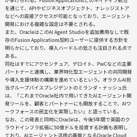
が挙げられる。Fusion Applicationsとのネイティブ統合
を通じて、APIやビジネスオブジェクト、ナレッジストア
などへの直接アクセスが可能となっており、エージェント
開発における複雑な設定は不要とされる。
また、OracleはこのAI Agent Studioを追加費用なしで既
存のFusion Applications契約ユーザーに提供する方針を
明らかにしており、導入ハードルの低さも注目される点で
ある。
同社はすでにアクセンチュア、デロイト、PwCなどの主要
パートナーと連携し、業界特化型エージェントの共同開発
や導入支援体制の構築を進めているという。オラクルAI担
当グループバイスプレジデントのミランダ・ナッシュ氏
は、「これまでOracle社内で用いてきたAIエージェント開
発ツールを、顧客とパートナーにも開放することで、AIワ
ークフォースの民主化を実現したい」と語っている。
なお、この発表と同時にOracleは、今後5年間で英国のク
ラウドインフラ拡張に50億ドルを投資する計画も表明し
ており、AIエージェント活用の基盤となるOracle Cloud 