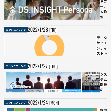
モデ
ヤフ
私
ルが
ー、
が
公開
人物
半
高度
像を
年
な日
可視
間
本語
化す
学
2022
/
1
/
28
[FRI]
エンジニアリング
文章
るサ
ん
データ
を自
ービ
で
サイエ
動作
ス提
AI
ンティ
成
供開
エ
ストの
始
ン
約8割
属性
ジ
が「副
や興
ニ
2022
/
1
/
27
[THU]
エンジニアリング
業経験
味関
ア
な
心、
シス
に
し」、
検索
テム
な
副業の
ワー
開発
る
意向は
ドな
の若
ま
9割以
どか
手社
で
上があ
ら特
員に
2022
/
1
/
24
[MON]
エンジニアリング
り
徴を
「AI
新型
分析
研