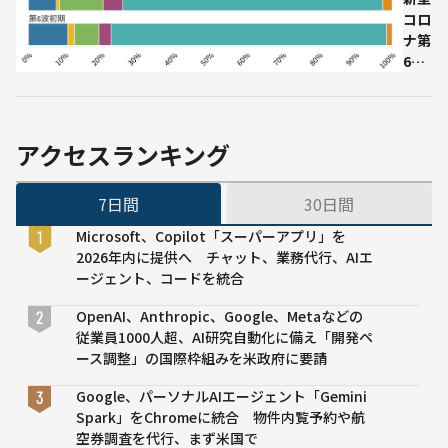
コロ
修」
ナ第
を開
6波
始 3
「教
年で
育施
120
設」
人の
での
AIプ
アクセスランキング
感染
ラン
が約
ナー
7日間
30日間
40%
を育
増
成
Microsoft、Copilot「スーパーアプリ」を
感染
2026年内に提供へ チャット、業務代行、AIエ
事例
ージェント、コードを統合
施設
ビッ
OpenAI、Anthropic、Google、Metaなどの
グデ
従業員1000人超、AI研究自動化に備え「開発ペ
ータ
ース調整」の国際枠組みを米政府に要請
で判
Google、パーソナルAIエージェント「Gemini
明
Spark」をChromeに統合 物件内覧予約や航
空券調査を代行、まず米国で