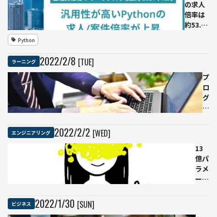
の求人
ら隠
ート
倍率は
れた
漁業
約53.1
良書
を実
倍、
まで
現す
Python
2021年
る大
12月の
規模
2022
/
2
/
8
[TUE]
ラーニング
ITエン
養殖
ジニア
の全
プ
の市場
貌
ロ
動向調
グ
査
ラ
ミ
ン
2022
/
2
/
2
[WED]
エンジニアリング
グ
13
ほ
億パ
ぼ
ラメ
未
ータ
経
の
験
GPT
者
2022
/
1
/
30
[SUN]
ビジネス
言語
の