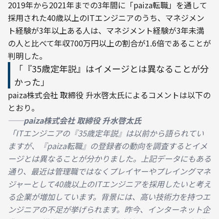
2019年から2021年までの3年間に「paiza転職」を通して
採用された40歳以上のITエンジニアのうち、マネジメン
ト経験が3年以上ある人は、マネジメント経験が3年未満
の人と比べて年収700万円以上の割合が1.6倍であることが
判明した。
「『35歳定年説』はイメージとは異なることが分
かった」
paiza株式会社 取締役 升水啓太氏によるコメントは以下の
とおり。
──paiza株式会社 取締役 升水啓太氏
「ITエンジニアの『35歳定年説』は以前から語られてい
ますが、『paiza転職』の登録者の動向を調査するとイメ
ージとは異なることが分かりました。上記データにもある
通り、最近は管理職ではなくプレイヤーやプレイングマネ
ジャーとして40歳以上のITエンジニアを採用したいと考え
る企業が増加しています。背景には、高い技術力を持つエ
ンジニアの不足が挙げられます。昨今、インターネット企