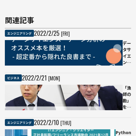
関連記事
2022
/
2
/
25
[FRI]
エンジニアリング
デー
タサ
イエ
ン
ス・
デー
2022
/
2
/
21
[MON]
ビジネス
タ分
析の
「漁
オス
師の
スメ
勘」
本
をAI
18
が超
選
え
2022
/
2
/
10
[THU]
エンジニアリング
超定
る。
Python
番か
スマ