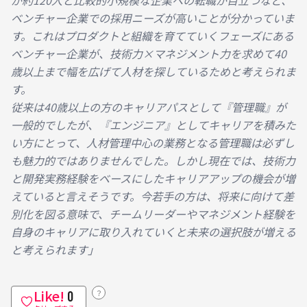
が約120人と比較的小規模な企業への転職が目立つなど、
ベンチャー企業での採用ニーズが高いことが分かっていま
す。これはプロダクトと組織を育てていくフェーズにある
ベンチャー企業が、技術力×マネジメント力を求めて40
歳以上まで幅を広げて人材を探しているためと考えられま
す。
従来は40歳以上の方のキャリアパスとして『管理職』が
一般的でしたが、『エンジニア』としてキャリアを積みた
い方にとって、人材管理中心の業務となる管理職は必ずし
も魅力的ではありませんでした。しかし現在では、技術力
と開発実務経験をベースにしたキャリアアップの機会が増
えていると言えそうです。今若手の方は、将来に向けて差
別化を図る意味で、チームリーダーやマネジメント経験を
自身のキャリアに取り入れていくと未来の選択肢が増える
と考えられます」
Like!
？
0