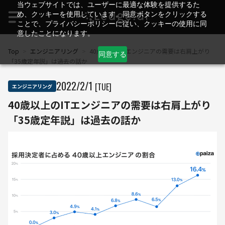
当ウェブサイトでは、ユーザーに最適な体験を提供するた
め、クッキーを使用しています。同意ボタンをクリックする
ことで、プライバシーポリシーに従い、クッキーの使用に同
意したことになります。
Top
>
エンジニアリング
>
40歳以上のITエンジニアの需要は右肩上がり
同意する
「35歳定年説」は過去の話か
2022
/
2
/
1
[TUE]
エンジニアリング
40歳以上のITエンジニアの需要は右肩上がり
「35歳定年説」は過去の話か