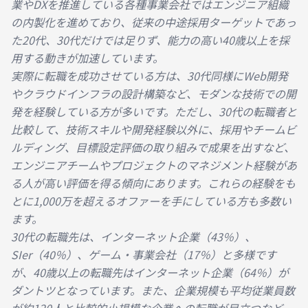
業やDXを推進している各種事業会社ではエンジニア組織
の内製化を進めており、従来の中途採用ターゲットであっ
た20代、30代だけでは足りず、能力の高い40歳以上を採
用する動きが加速しています。
実際に転職を成功させている方は、30代同様にWeb開発
やクラウドインフラの設計構築など、モダンな技術での開
発を経験している方が多いです。ただし、30代の転職者と
比較して、技術スキルや開発経験以外に、採用やチームビ
ルディング、目標設定評価の取り組みで成果を出すなど、
エンジニアチームやプロジェクトのマネジメント経験があ
る人が高い評価を得る傾向にあります。これらの経験をも
とに1,000万を超えるオファーを手にしている方も多数い
ます。
30代の転職先は、インターネット企業（43％）、
SIer（40％）、ゲーム・事業会社（17％）と多様です
が、40歳以上の転職先はインターネット企業（64％）が
ダントツとなっています。また、企業規模も平均従業員数