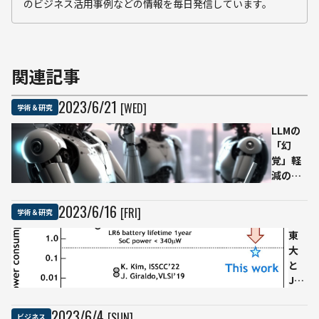
のビジネス活用事例などの情報を毎日発信しています。
関連記事
2023
/
6
/
21
[WED]
学術＆研究
LLMの
「幻
覚」軽
減のカ
ギに？
OpenAI
2023
/
6
/
16
[FRI]
学術＆研究
が「プ
ロセス
東
監視」
大
による
と
新たな
JST
アプロ
が
ーチを
新
2023
/
6
/
4
[SUN]
ビジネス