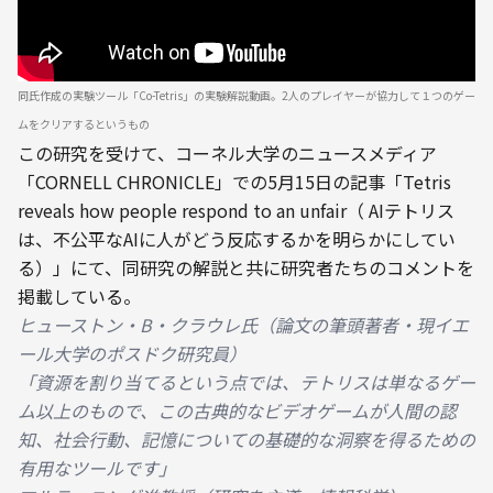
同氏作成の実験ツール「Co-Tetris」の実験解説動画。2人のプレイヤーが協力して１つのゲー
ムをクリアするというもの
この研究を受けて、コーネル大学のニュースメディア
「CORNELL CHRONICLE」での5月15日の記事「Tetris 
reveals how people respond to an unfair（ AIテトリス
は、不公平なAIに人がどう反応するかを明らかにしてい
る）」にて、同研究の解説と共に研究者たちのコメントを
掲載している。
ヒューストン・B・クラウレ氏（論文の筆頭著者・現イエ
ール大学のポスドク研究員）

「資源を割り当てるという点では、テトリスは単なるゲー
ム以上のもので、この古典的なビデオゲームが人間の認
知、社会行動、記憶についての基礎的な洞察を得るための
有用なツールです」