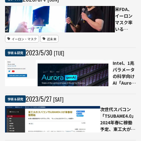
発表
型
米FDA、
のAI
イーロン
プ
マスク率
ロ
いる
セ
Neuralink
ッ
イーロン・マスク
近未来
の人間向
サ
け脳埋め
を
2023
/
5
/
30
[TUE]
学術＆研究
込みチッ
共
プ臨床試
同
Intel、1兆
験を承認
開
パラメータ
発
の科学向け
乾
AI「Aurora
電
genAI」を
池1
発表
2023
/
5
/
27
[SAT]
学術＆研究
本
で
次世代スパコン
2.2
「TSUBAME4.0」
年
2024年春に稼働
連
予定、東工大が発
続
表