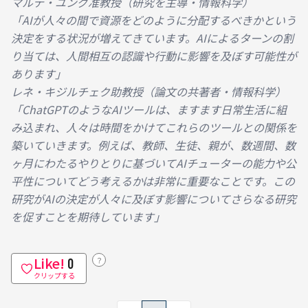
マルテ・ユング准教授（研究を主導・情報科学）

「AIが人々の間で資源をどのように分配するべきかという
決定をする状況が増えてきています。AIによるターンの割
り当ては、人間相互の認識や行動に影響を及ぼす可能性が
あります」
レネ・キジルチェク助教授（論文の共著者・情報科学）

「ChatGPTのようなAIツールは、ますます日常生活に組
み込まれ、人々は時間をかけてこれらのツールとの関係を
築いていきます。例えば、教師、生徒、親が、数週間、数
ヶ月にわたるやりとりに基づいてAIチューターの能力や公
平性についてどう考えるかは非常に重要なことです。この
研究がAIの決定が人々に及ぼす影響についてさらなる研究
を促すことを期待しています」
Like!
？
0
クリップする