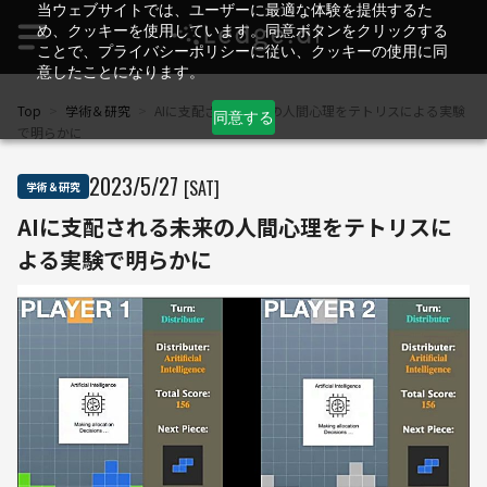
当ウェブサイトでは、ユーザーに最適な体験を提供するた
め、クッキーを使用しています。同意ボタンをクリックする
ことで、プライバシーポリシーに従い、クッキーの使用に同
意したことになります。
Top
>
学術＆研究
>
AIに支配される未来の人間心理をテトリスによる実験
同意する
で明らかに
2023
/
5
/
27
[SAT]
学術＆研究
AIに支配される未来の人間心理をテトリスに
よる実験で明らかに