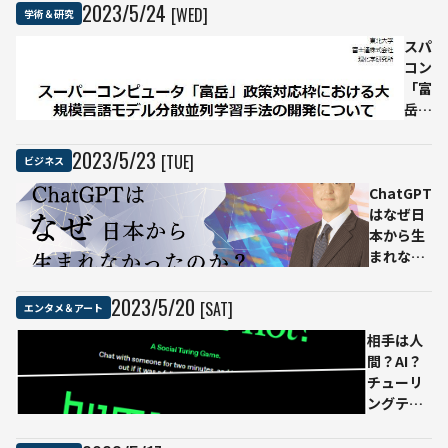
動
2023
/
5
/
24
[WED]
学術＆研究
作
スパ
コン
「富
岳」
を用
いた
2023
/
5
/
23
[TUE]
ビジネス
大規
ChatGPT
模言
はなぜ日
語モ
本から生
デル
まれなか
研究
ったの
開発
か？ 国産
が始
2023
/
5
/
20
[SAT]
エンタメ＆アート
AIが目指
動ー
相手は人
すべき未
ー富
間？AI？
来とは
士
チューリ
通、
ングテス
理
トを試せ
研、
るゲーム
東工