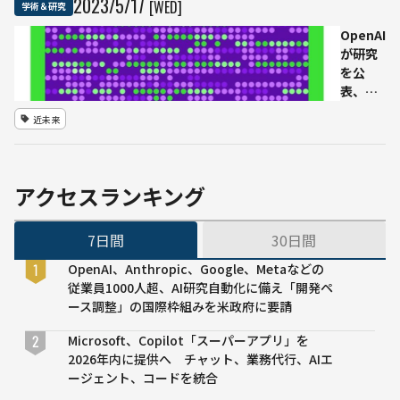
2023
/
5
/
17
[WED]
学術＆研究
「Human
大、
or not
OpenAI
東北
?」をプレ
が研究
大
イしてみ
を公
た
表、
GPT-4
近未来
でGPT-
2のニュ
ーロン
解析
アクセスランキング
7日間
30日間
OpenAI、Anthropic、Google、Metaなどの
従業員1000人超、AI研究自動化に備え「開発ペ
ース調整」の国際枠組みを米政府に要請
Microsoft、Copilot「スーパーアプリ」を
2026年内に提供へ チャット、業務代行、AIエ
ージェント、コードを統合