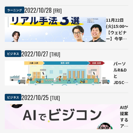
を提供開始 大
を公
規模工場の物
開
2022
/
10
/
28
[FRI]
ラーニング
流効率が1.5
倍に
11月22日
(火)15:00〜
【ウェビナ
ー】今学ん
でおくべき
AI導入の成
2022
/
10
/
27
[THU]
ビジネス
功手法3選
をご紹介！
パーソ
ルR&D
と
JDSC、
工場・
物流倉
2022
/
10
/
25
[TUE]
ビジネス
庫業務
の生産
AIが
性向上
提案
に向け
する
た共同
アイ
研究を
デア