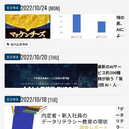
開始
を選
2022
/
10
/
24
[MON]
ビジネス
AI・自
ぶだ
動搬送
け！
味の
ロボッ
「AI
素、
トを活
で作
AIに
用
るビ
よる
ジネ
パッ
国内企業事例
スコ
ケー
ンテ
ジデ
2022
/
10
/
20
[THU]
ビジネス
ス
ザイ
ト」
ン開
最新のAIサー
AIが
発で
ビス約200種
事業
「マ
類が揃う「 第
計画
ッケ
3回 AI・人工
の作
ンチ
知能
成を
ー
EXPO【秋】」
2022
/
10
/
18
[TUE]
ビジネス
サポ
ズ」
10月26〜28日
ート
の売
開催＠幕張メ
「デ
して
上は
ッセ
ータ
くれ
計画
リテ
る
比
ラシ