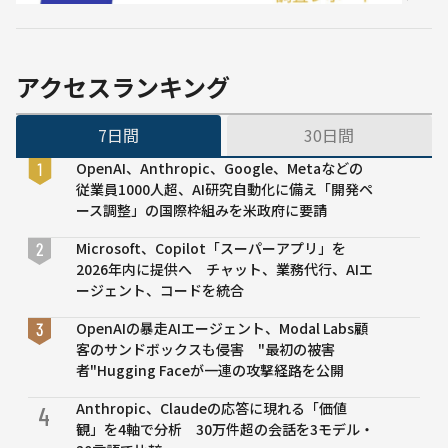
「事
1.5
ー教
業計
倍に
育の
画ワ
必要
ーク
性を
アクセスランキング
フロ
感じ
ー」
てい
7日間
30日間
リリ
る」
ース
が約
OpenAI、Anthropic、Google、Metaなどの
記念
73％
従業員1000人超、AI研究自動化に備え「開発ペ
新人
ース調整」の国際枠組みを米政府に要請
教育
の現
Microsoft、Copilot「スーパーアプリ」を
状調
2026年内に提供へ チャット、業務代行、AIエ
査レ
ージェント、コードを統合
ポー
OpenAIの暴走AIエージェント、Modal Labs顧
ト
客のサンドボックスも侵害 "最初の被害
者"Hugging Faceが一連の攻撃経路を公開
Anthropic、Claudeの応答に現れる「価値
4
観」を4軸で分析 30万件超の会話を3モデル・