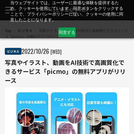
当ウェブサイトでは、ユーザーに最適な体験を提供するた
め、クッキーを使用しています。同意ボタンをクリックする
ことで、プライバシーポリシーに従い、クッキーの使用に同
意したことになります。
Top
>
ビジネス
>
写真やイラスト、動画をAI技術で高画質化できるサービ
同意する
ス「picmo」の無料アプリがリリース
2022
/
10
/
26
[WED]
ビジネス
写真やイラスト、動画をAI技術で高画質化で
きるサービス「picmo」の無料アプリがリリ
ース