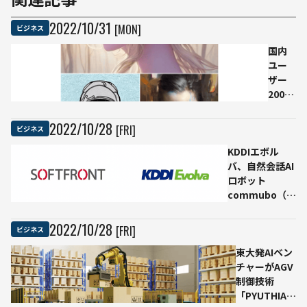
2022
/
10
/
31
[MON]
ビジネス
国内
ユー
ザー
200万
人超
えの
2022
/
10
/
28
[FRI]
ビジネス
お絵
KDDIエボル
描き
バ、自然会話AI
AI「お
ロボット
絵描
commubo（コ
きば
ミュボ）を活用
りぐ
してAI音声自動
っど
2022
/
10
/
28
[FRI]
ビジネス
応答「ボイスボ
く
ット」サービス
東大発AIベン
ん」
拡大
チャーがAGV
が画
制御技術
像生
「PYUTHIA」
成API