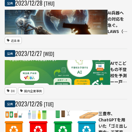
2023
/
12
/
28
[THU]
公共
ーイ
市
ノベ
長」
AI兵器へ
ーシ
が年
の対応を
ョン
頭挨
急ぐ。
など
拶を
LAWS（自
が協
実施
律型致死
力
近未来
兵器シス
テム）へ
2023
/
12
/
27
[WED]
公共
の国連総
会決議
AIでこど
日米など
もの不登
152カ国賛
校を予測
成
ーー戸田
市✕内田
DX
国内企業事例
洋行
✕PKSHA
2023
/
12
/
26
[TUE]
公共
のプロジ
ェクト開
三豊市、
始
ChatGPTを用
いた「ゴミ出し