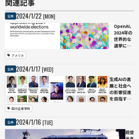
関連記事
2024
/
1
/
22
[MON]
公共
OpenAI、
2024年の
世界的な
選挙に向
けた取り
アメリカ
組みを発
表
2024
/
1
/
17
[WED]
公共
生成AIの進
展と社会へ
の影響促進
を目指す
「一般社団
国内企業事例
法人
Generative
2024
/
1
/
16
[TUE]
公共
AI Japan」
設立ーー日
能登
本全体の産
半島