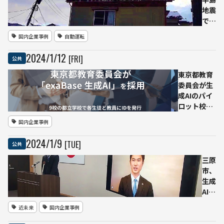
業競争力を
地震
高める
で国
内初
国内企業事例
自動運転
のド
ロー
2024
/
1
/
12
[FRI]
公共
ンに
よる
東京都教育
被災
委員会が生
地へ
成AIのパイ
の支
ロット校に
援物
「exaBase
国内企業事例
資配
生成AI」導
送・
入
2024
/
1
/
9
[TUE]
公共
行方
不明
三原
者捜
市、
索な
生成
どを
AIを
実
活用
近未来
国内企業事例
施
した
ブル
「AI