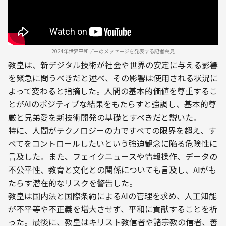
2024年世界平和デーのメッセージを発表する記者会見
教皇は、新デジタル技術が社会や世界の安定に与える影響
を緊急に問うべきだと述べ、その影響は使用される状況に
よって変わると指摘した。人間の基本的価値を尊重するこ
とがAIのポジティブな結果をもたらすと強調し、基本的尊
厳と兄弟愛を新技術開発の基礎とすべきだと説いた。
特に、人間がテクノロジーの力ですべての限界を超え、す
べてをコントロールしたいという強迫観念に陥る危険性に
言及した​​。また、フェイクニュースや情報操作、データの
不公平性、教育と文化との関係についても言及し、AIがも
たらす潜在的なリスクを警告した。
教皇は国内法と国際条約によるAIの管理を求め、人工知能
が不平等や不正義を増大させず、平和に貢献することを祈
った。最後に、教皇はキリスト教信者や諸宗教の信者、善