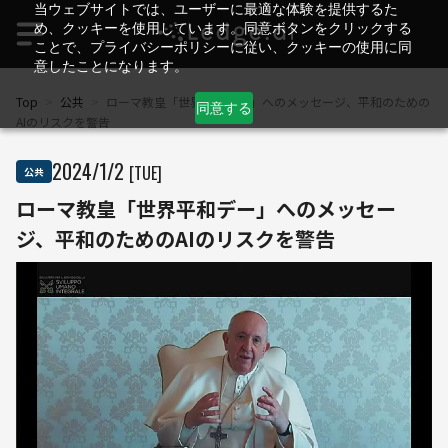
当ウェブサイトでは、ユーザーに最適な体験を提供するた
め、クッキーを使用しています。同意ボタンをクリックする
ことで、プライバシーポリシーに従い、クッキーの使用に同
意したことになります。
Top
>
公共
>
ローマ教皇「世界平和デー」へのメッセージ、平和のための
同意する
AIのリスクを警告
2024
/
1
/
2
[TUE]
公共
ローマ教皇「世界平和デー」へのメッセー
ジ、平和のためのAIのリスクを警告