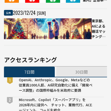
案内」正答率
99%に届かず
本格導入を見送
2023
/
12
/
24
[SUN]
公共
りーー松尾研の
実証実験、
東京都、
62.5％→94.1％
AIによる
に改善していた
婚活マッ
が
チングサ
ービス
「TOKYO
ふたり
STORY」
アクセスランキング
無料提供
開始
7日間
30日間
OpenAI、Anthropic、Google、Metaなどの
従業員1000人超、AI研究自動化に備え「開発ペ
ース調整」の国際枠組みを米政府に要請
Microsoft、Copilot「スーパーアプリ」を
2026年内に提供へ チャット、業務代行、AIエ
ージェント、コードを統合