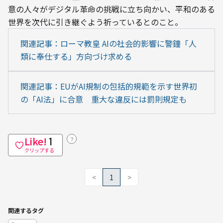
意の人々がデジタル革命の挑戦に立ち向かい、平和のある
世界を次代に引き継ぐよう祈っているとのこと。
関連記事：ローマ教皇 AIの社会的影響に警鐘「人
類に奉仕する」方向づけ求める
関連記事：EUがAI規制の包括的規範を示す世界初
の「AI法」に合意　重大な違反には罰則規定も
Like!
？
1
クリップする
<
1
>
関連するタグ