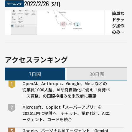
など
講師
本
2022
/
2
/
26
[SAT]
ラーニング
7区
が厳
気
簡単な
分
選し
出
ドラッ
た
し
グ操作
「教
て
のみで
養・
み
実行可
ビジ
た
能！
ネス
Orange
のた
機械学
めの
アクセスランキング
習のモ
AIオ
デルを
スス
7日間
30日間
作成し
メ
てみた
本」
OpenAI、Anthropic、Google、Metaなどの
従業員1000人超、AI研究自動化に備え「開発ペ
ース調整」の国際枠組みを米政府に要請
Microsoft、Copilot「スーパーアプリ」を
2026年内に提供へ チャット、業務代行、AIエ
ージェント、コードを統合
Google、パーソナルAIエージェント「Gemini