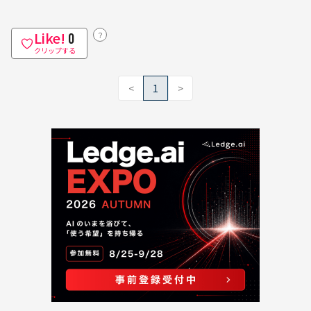
Like!
？
0
クリップする
<
1
>