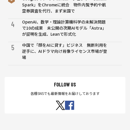
Spark」をChromeに統合 物件内覧予約や航
空券調査を代行、まず米国で
OpenAI、数学・理論計算機科学の未解決問題
4
で10の成果 未公開の次期AIモデル「Astra」
が証明を生成、Leanで形式化
中国で「顔をAIに貸す」ビジネス 無断利用を
5
逆手に、AIドラマ向け肖像ライセンス市場が登
場
FOLLOW US
各種SNSでも最新情報をお届けしております