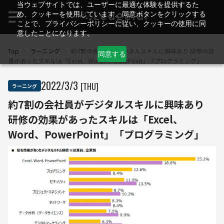
当ウェブサイトでは、ユーザーに最適な体験を提供するた
め、クッキーを使用しています。同意ボタンをクリックする
ことで、プライバシーポリシーに従い、クッキーの使用に同
意したことになります。
Top
>
ラーニング
>
約7割の会社員がデジタルスキルに興味あり 研修の効
同意する
果があったスキルは「Excel、Word、PowerPoint」「プログラミング」
2022
/
3
/
3
[THU]
ラーニング
約7割の会社員がデジタルスキルに興味あり
研修の効果があったスキルは「Excel、
Word、PowerPoint」「プログラミング」