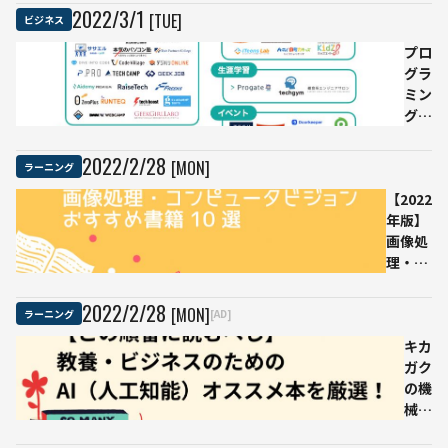
ル開発を実
師
2022
/
3
/
1
[TUE]
ビジネス
践できる
ら
プロ
機
グラ
械
ミン
学
グス
習
クー
の
ルと
知
2022
/
2
/
28
[MON]
ラーニング
学習
識
【2022
サー
が
年版】
ビス
問
画像処
のカ
わ
理・コ
オス
れ
ンピュ
マッ
る
ータビ
プ公
カ
2022
/
2
/
28
[MON]
ラーニング
[AD]
ジョン
開
ー
おすす
無料
キカ
ド
め書籍
や就
ガク
ゲ
10選
職・
の機
ー
転職
械学
ム
向け
習の
で