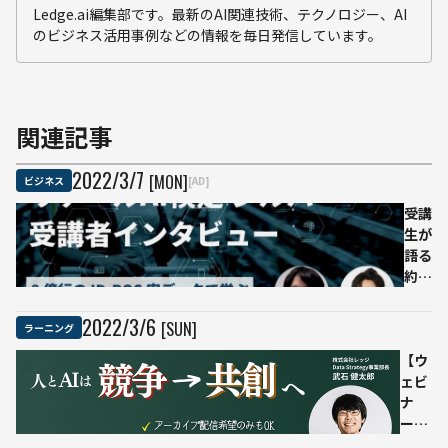
Ledge.ai編集部です。最新のAI関連技術、テクノロジー、AI
のビジネス活用事例などの情報を毎日発信しています。
関連記事
2022
/
3
/
7
[MON]
ビジネス
[AD]
受講
生が
語る
約8
億行
の実
2022
/
3
/
6
[SUN]
ラーニング
デー
【ウ
タを
ェビ
使用
ナ
する
ー】
「リ
2022
テー