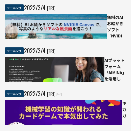
年注
ルAI
2022
/
3
/
4
[FRI]
ラーニング
目
検
無料のAI
「ジ
定」
お絵かき
ェネ
研修
ソフト
レー
の受
「NVIDIA
ティ
講理
Canvas」
ブ
由
でリアル
AI」
2022
/
3
/
4
[FRI]
ラーニング
な風景画
の可
AIプラット
を描いて
能性
フォーム
みた
や活
「AIMINA」
用事
を活用した
例を
AI教育プロ
解
グラムを開
説
2022
/
3
/
4
[FRI]
ラーニング
[AD]
発 プログラ
ミング知識
キ
なしで画像
カ
処理・自然
ガ
言語処理な
ク
どのAIモデ
講