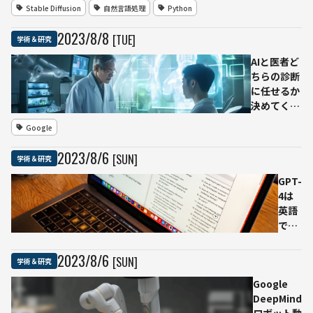
い作品が完成
きる
Stable Diffusion
自然言語処理
Python
か
エネ
2023
/
8
/
8
[TUE]
学術＆研究
ルギ
ー効
AIと医者ど
率
ちらの診断
100
に任せるか
倍に
決めてくれ
改良
る
Google
「CoDoc」
Google
2023
/
8
/
6
[SUN]
学術＆研究
DeepMind
などが開発
GPT-
4は
英語
で使
う方
がお
2023
/
8
/
6
[SUN]
学術＆研究
得
Google
「ト
DeepMind
ーク