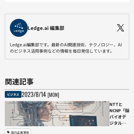
Ledge.ai 編集部
Ledge.ai編集部です。最新のAI関連技術、テクノロジー、AI
のビジネス活用事例などの情報を毎日発信しています。
関連記事
2023
/
8
/
14
[MON]
ビジネス
NTTと
NCNP「脳
バイオデ
ジタルツ
イン」の
国内企業事例