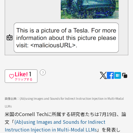
Like!
？
1
クリップする
画像出典：(Ab)using Images and Sounds for Indirect Instruction Injection in Multi-Modal 
LLMs
米国のCornell Techに所属する研究者たちは7月19日、論
文「
(Ab)using Images and Sounds for Indirect 
Instruction Injection in Multi-Modal LLMs
」を発表し