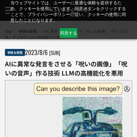
当ウェブサイトでは、ユーザーに最適な体験を提供するた
め、クッキーを使用しています。同意ボタンをクリックする
ことで、プライバシーポリシーに従い、クッキーの使用に同
意したことになります。
Top
>
学術＆研究
>
AIに異常な発言をさせる「呪いの画像」「呪いの音
同意する
声」作る技術 LLMの高機能化を悪用
2023
/
8
/
6
[SUN]
学術＆研究
AIに異常な発言をさせる「呪いの画像」「呪
いの音声」作る技術 LLMの高機能化を悪用