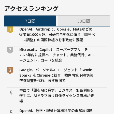
車や
や阪大
アクセスランキング
工作
が発表
ロボ
7日間
30日間
ット
への
OpenAI、Anthropic、Google、Metaなどの
搭載
従業員1000人超、AI研究自動化に備え「開発ペ
目指
ース調整」の国際枠組みを米政府に要請
す
Microsoft、Copilot「スーパーアプリ」を
2026年内に提供へ チャット、業務代行、AIエ
ージェント、コードを統合
Google、パーソナルAIエージェント「Gemini
Spark」をChromeに統合 物件内覧予約や航
空券調査を代行、まず米国で
中国で「顔をAIに貸す」ビジネス 無断利用を
4
逆手に、AIドラマ向け肖像ライセンス市場が登
場
OpenAI、数学・理論計算機科学の未解決問題
5