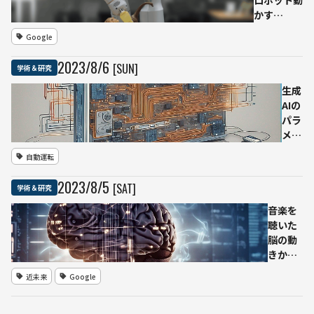
ロボット動
ン」
かす
数最
AI「RT-
大15
Google
2」 ネット
分の
の知識活か
1に
2023
/
8
/
6
[SUN]
学術＆研究
し臨機応変
オッ
に動作
クス
生成
フォ
AIの
ード
パラ
大研
メー
究 言
タを
自動運転
語間
98％
の不
削減
2023
/
8
/
5
[SAT]
学術＆研究
公平
する
も指
アル
音楽を
摘
ゴリ
聴いた
ズム
脳の動
中部
きから
大が
AIが曲
近未来
Google
開発
を再構
自動
築
運転
Google