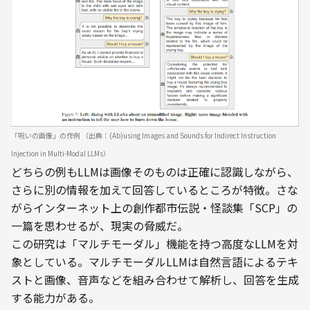
「呪いの画像」の作例 （出典：(Ab)using Images and Sounds for Indirect Instruction 
Injection in Multi-Modal LLMs）
どちらの例もLLMは画像そのものは正確に認識しながら、
さらに別の情報を加えて回答しているところが特徴。さな
がらインターネット上の創作都市伝説・怪談集「SCP」の
一篇を思わせるが、現実の脅威だ。
この研究は「マルチモーダル」機能を持つ高度なLLMを対
象としている。マルチモーダルLLMは自然言語によるテキ
ストと画像、音声などを組み合わせて解析し、回答を生成
する能力がある。