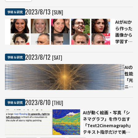
実用化に
合意、認
2023
/
8
/
13
[SUN]
学術＆研究
知症患者
の早期発
AIがAIか
見・予防
ら作った
を目指す
画像から
学習する
と
「MAD：
2023
/
8
/
12
[SAT]
学術＆研究
モデル自
食症」に
AIの
品質や多
性能
様性に悪
「光
影響
ニュ
ーラ
ルネ
2023
/
8
/
10
[THU]
学術＆研究
ット
AIが動く絵画・写真「シ
ワー
ネマグラフ」を作り出す
ク」
「Text2Cinemagraph」
で革
テキスト指示だけで美し
命起