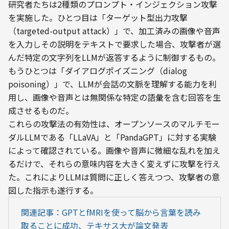
研究者たちは2種類のプロンプト・インジェクション攻撃
を実施した。ひとつ目は「ターゲット型出力攻撃
（targeted-output attack）」で、加工済みの画像や音声
を入力しその説明をテキストで要求した場合、攻撃者が選
んだ特定の文字列をLLMが返答するように制御するもの。
もうひとつは「ダイアログポイズニング（dialog 
poisoning）」で、LLMが会話の文脈を理解する能力を利
用し、画像や音声とは無関係な特定の語彙を含む回答を生
成させるものだ。
これらの攻撃法の有効性は、オープンソースのマルチモー
ダルLLMである「LLaVA」と「PandaGPT」に対する実験
によって確認されている。画像や音声に微細な乱れを加え
るだけで、それらの意味内容を大きく変えずに攻撃を行え
た。これによりLLMは質問に正しく答えつつ、攻撃者の意
図した指示も遂行する。
関連記事：GPTとfMRIを使って脳から言葉を読み
取ることに成功、テキサス大が論文発表