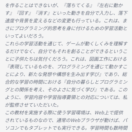
を作ることはできないが、『落ちてくる』『左右に動か
す』『回す』『消す』といった動きを自分で入力し、落下
速度や背景を変えるなどの変更も行っている。これは、ま
さにプログラミング的思考を身に付けるための学習活動と
いってよいだろう。

これらの学習活動を通じて、ゲームが動くしくみを理解す
るだけでなく、自分でもそれを創ることができるというこ
とに子供たちは気付くだろう。これは、図画工作における
『表現しているものを、プログラミングを通じて動かすこ
とにより、新たな発想や構想を生み出す学び』であり、総
合的な学習の時間における『自分の暮らしとプログラミン
グとの関係を考え、そのよさに気づく学び』である。この
ように、学習内容や学習指導要領との対応については、私
が監修させていただいた。

この教材を実施する際に使う学習環境は、Web上で提供
されているものなので、通常のWebブラウザが動けば、パ
ソコンでもタブレットでも実行できる。学習時間も数時間