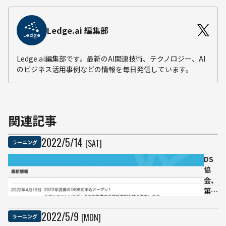
Ledge.ai 編集部
Ledge.ai編集部です。最新のAI関連技術、テクノロジー、AI
のビジネス活用事例などの情報を毎日発信しています。
関連記事
2022
/
5
/
14
[SAT]
ラーニング
DS
協
会、
第2
回
「デ
2022
/
5
/
9
[MON]
ラーニング
ータ