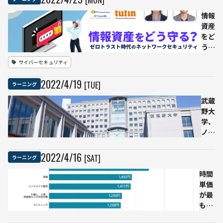
推進
に向
情報
けた
資産
「手
をど
引
う守
き」
る？
サイバーセキュリティ
と
ゼロ
「AI
トラ
2022
/
4
/
19
[TUE]
ラーニング
導入
スト
ガイ
時代
武蔵
ドブ
のネ
野大
ッ
ット
学、
ク」
ワー
ノー
を公
クセ
コー
表
キュ
ドツ
2022
/
4
/
16
[SAT]
ラーニング
DX
リテ
ール
の取
ィ
時間
を導
り組
単価
入し
み事
が最
た
例や
も高
DX
AI導
い副
人材