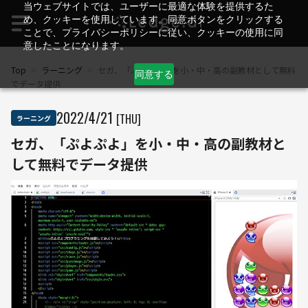
当ウェブサイトでは、ユーザーに最適な体験を提供するた
め、クッキーを使用しています。同意ボタンをクリックする
ことで、プライバシーポリシーに従い、クッキーの使用に同
意したことになります。
Top
>
ラーニング
>
セガ、「ぷよぷよ」を小・中・高の副教材として無料
同意する
でデータ提供
2022
/
4
/
21
[THU]
ラーニング
セガ、「ぷよぷよ」を小・中・高の副教材と
して無料でデータ提供