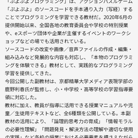
「ぷよぷよプログラミング」は、アクションパズルゲーム
「ぷよぷよ」のソースコードを手本通り入力（写経）する
ことでプログラミングを学習できる教材だ。2020年6月の
提供開始以来、全国各地の教育委員会や学校の特別授業
や、eスポーツ団体や企業が主催するイベントのワークシ
ョップなどの場でも活用されている。
ソースコードの改変や画像／音声ファイルの作成・編集・
組み込みなど発展的な内容も対応し、「本物のプログラミ
ングを体験できる」教材として、実践的なプログラミング
学習を提供してきた。
今回公開した副教材は、京都精華大学メディア表現学部の
鹿野利春氏が監修し、小・中学校・高等学校の学習指導要
領に対応した。
教材に加え、教員が指導に活用できる授業マニュアルや児
童／生徒用テキストなど、全6種類を公開している。本副
教材の活用により、「論理的思考力の育成」「情報モラル
の必要性理解」「問題発見・解決方法の理解や適切な使用
の実践」など各校の授業における必要要素を押さえながら