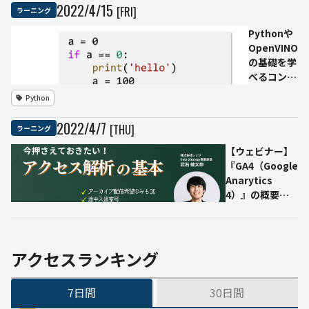
入手
業は
育成
2022
/
4
/
15
[FRI]
ラーニング
順を
プロ
授業
紹介
Pythonや
グラ
を開
OpenVINO
ミン
講
の基礎を学
グ 時
全学
べるコンテ
間単
部生
ンツが無料
価は
が先
Python
に AI初心者
2360
端IT
でも理解で
円、
技術
2022
/
4
/
7
[THU]
ラーニング
きる
一方
の実
で半
践活
【ウェビナー】
数以
用を
『GA4（Google
上が
学べ
Anarytics
仕事
る
4）』の概要や
の獲
アクセス解析の
得に
基本を解説
苦戦
アクセスランキング
7日間
30日間