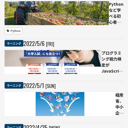
Python
サイ
など学
エン
べる初
ティ
心者向
スト
け無料
検定
Python
プログ
リテ
ラミン
ラシ
2022
/
5
/
6
[FRI]
ラーニング
グ講座
ーレ
明星大
ベ
プログラミ
学が主
ル」
ング能力検
催
受験
定が
申し
JavaScript
込み
によるテキ
を開
スト言語版
2022
/
5
/
1
[SUN]
ラーニング
始
の上位レベ
ルを開始
経産
「情報」科
省、
目の土台作
中小
りにも
企業
の
DX
2022
/
4
/
25
[MON]
ラーニング