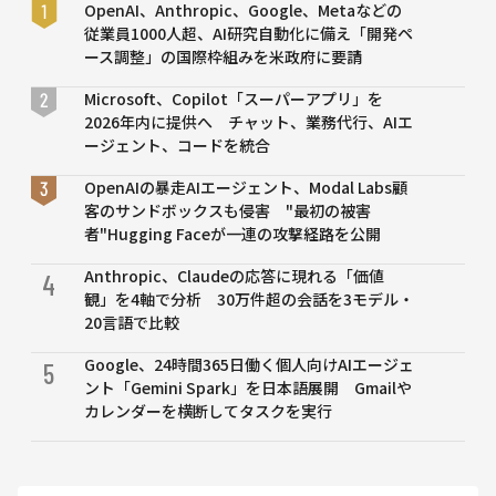
OpenAI、Anthropic、Google、Metaなどの
従業員1000人超、AI研究自動化に備え「開発ペ
ース調整」の国際枠組みを米政府に要請
Microsoft、Copilot「スーパーアプリ」を
2026年内に提供へ チャット、業務代行、AIエ
ージェント、コードを統合
OpenAIの暴走AIエージェント、Modal Labs顧
客のサンドボックスも侵害 "最初の被害
者"Hugging Faceが一連の攻撃経路を公開
Anthropic、Claudeの応答に現れる「価値
4
観」を4軸で分析 30万件超の会話を3モデル・
20言語で比較
Google、24時間365日働く個人向けAIエージェ
5
ント「Gemini Spark」を日本語展開 Gmailや
カレンダーを横断してタスクを実行