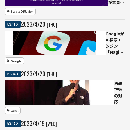
が意見で
きるよう
Stable Diffusion
に」
Stability
2023
/
4
/
20
[THU]
ビジネス
AIが大規
模言語モ
Googleが
デルを発
AI検索エ
表
ンジン
「Magi」
開発を進
Google
行、
Microsoft
2023
/
4
/
20
[THU]
ビジネス
Bingへの
乗り換え
法改
警戒か
正後
の対
応は
どう
web3
な
る？
2023
/
4
/
19
[WED]
ビジネス
弁護