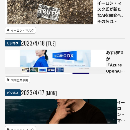
士が
イーロン・マ
語る
スク氏が新た
Web3
なAIを開発へ、
のリ
その名は
ーガ
「TruthGPT」
イーロン・マスク
ルト
レン
2023
/
4
/
18
[TUE]
ビジネス
ド
みずほFG
が
「Azure
OpenAI
Service」
国内企業事例
活用の検
討を開
2023
/
4
/
17
[MON]
ビジネス
始
イー
ロ
ン・
マス
ク
イーロン・マスク