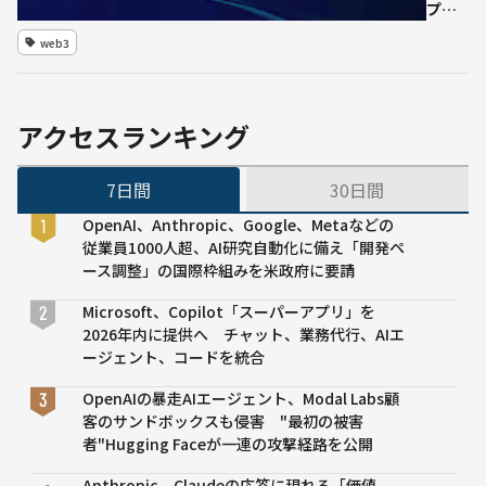
プが
提供
web3
する
最先
端
Web3
アクセスランキング
ソリ
ュー
7日間
30日間
ショ
ン
OpenAI、Anthropic、Google、Metaなどの
従業員1000人超、AI研究自動化に備え「開発ペ
ース調整」の国際枠組みを米政府に要請
Microsoft、Copilot「スーパーアプリ」を
2026年内に提供へ チャット、業務代行、AIエ
ージェント、コードを統合
OpenAIの暴走AIエージェント、Modal Labs顧
客のサンドボックスも侵害 "最初の被害
者"Hugging Faceが一連の攻撃経路を公開
Anthropic、Claudeの応答に現れる「価値