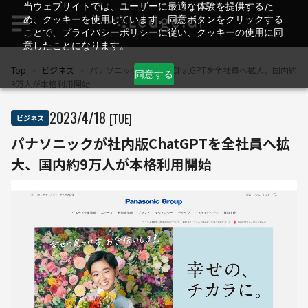
当ウェブサイトでは、ユーザーに最適な体験を提供するた
め、クッキーを使用しています。同意ボタンをクリックする
ことで、プライバシーポリシーに従い、クッキーの使用に同
意したことになります。
Top
>
ビジネス
>
パナソニックが社内版ChatGPTを全社員へ拡大、国内約
同意する
9万人が本格利用開始
2023
/
4
/
18
[TUE]
ビジネス
パナソニックが社内版ChatGPTを全社員へ拡
大、国内約9万人が本格利用開始