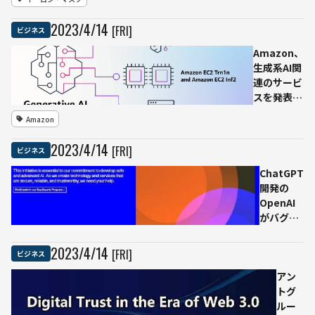
氏、
GPT
2023
/
4
/
14
[FRI]
ビジネス
開発
停止
Amazon、
を求
生成系AI関
める
連のサービ
も自
スを発表。
身の
GPTへ攻勢
Amazon
AIス
強める
ター
2023
/
4
/
14
[FRI]
ビジネス
トア
ップ
ChatGPT
設立
開発の
へ
OpenAI
がバグ発
見で最大
270万円
2023
/
4
/
14
[FRI]
ビジネス
の報奨金
プログラ
アン
ムを発表
トグ
ルー