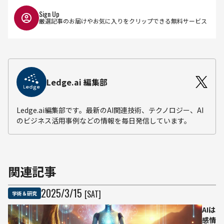
Sign Up
厳選記事のお届けやお気に入りをクリップできる無料サービス
Ledge.ai 編集部
Ledge.ai編集部です。最新のAI関連技術、テクノロジー、AI
のビジネス活用事例などの情報を毎日発信しています。
関連記事
2025
/
3
/
15
[SAT]
学術＆研究
AIは
感情