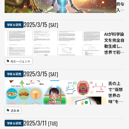
的な
入力
を受
ける
2025
/
3
/
15
[SAT]
学術＆研究
こと
AIが科学論
で人
文を完全自
間と
動生成し、
類似
世界で初め
した
て査読をク
「状
AIエージェント
リア—
態不
Sakana AI
安」
2025
/
3
/
15
[SAT]
学術＆研究
の「The
を示
AI
し、
舌の上
Scientist-
人間
で“仮想
v2」執筆
の7
世界の
の論文
割が
味”を再
AIに
現――オハイ
近未来
「礼
オ州立大
儀正
学を中心
2025
/
3
/
11
[TUE]
学術＆研究
し
とする研