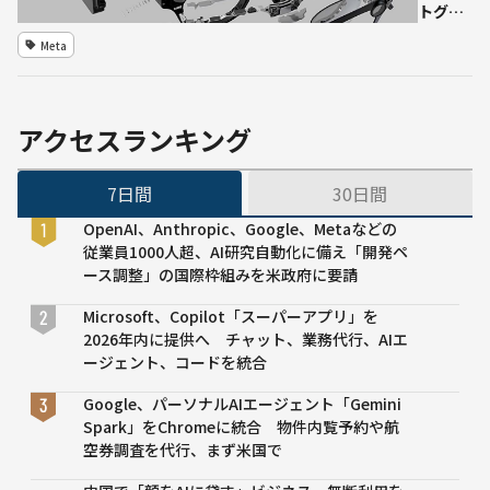
習得を支
トグラ
援
ス
Meta
「Aria
Gen
2」を発
表 – AI
アクセスランキング
とロボ
ティク
7日間
30日間
スの研
究向け
OpenAI、Anthropic、Google、Metaなどの
に高度
従業員1000人超、AI研究自動化に備え「開発ペ
な機械
ース調整」の国際枠組みを米政府に要請
知覚機
能を搭
Microsoft、Copilot「スーパーアプリ」を
載
2026年内に提供へ チャット、業務代行、AIエ
ージェント、コードを統合
Google、パーソナルAIエージェント「Gemini
Spark」をChromeに統合 物件内覧予約や航
空券調査を代行、まず米国で