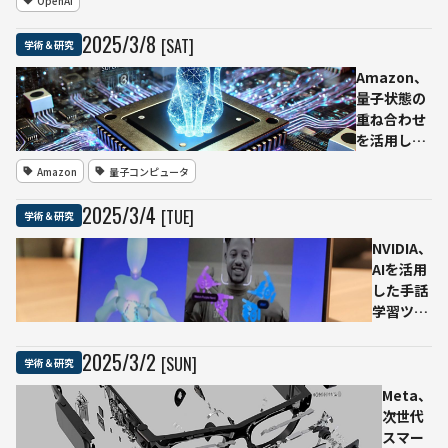
OpenAI
市場で高額
ライメン
転売される
トに関す
2025
/
3
/
8
[SAT]
学術＆研究
ほどの反響
る最新方
針——継
Amazon、
続的な学
量子状態の
習とリス
重ね合わせ
ク管理の
を活用した
強化
新型量子チ
Amazon
量子コンピュータ
ップ
「Ocelot」
2025
/
3
/
4
[TUE]
学術＆研究
発表——シ
ュレーディ
NVIDIA、
ンガーの思
AIを活用
考実験にち
した手話
なむ「猫量
学習ツー
子ビット」
ル
によりエラ
「Sign」
2025
/
3
/
2
[SUN]
学術＆研究
ー訂正コス
を発表—
ト90%削減
ウェブカ
Meta、
へ
メラのみ
次世代
で手話の
スマー