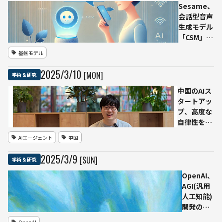
く」
究グルー
Sesame、
接し
プが
会話型音声
てい
「e-
生成モデル
る
Taste」
「CSM」を
AIと
を発表
発表——テ
基盤モデル
人間
キスト読み
のコ
上げ
2025
/
3
/
10
[MON]
学術＆研究
ミュ
（Text-
ニケ
to-
中国のAIス
ーシ
Speech）
タートアッ
ョン
の課題克服
プ、高度な
につ
でリアルな
自律性をも
いて
音声対話の
つ次世代汎
の２
AIエージェント
中国
実現へ
用AIエージ
つの
ェント
2025
/
3
/
9
[SUN]
研究
学術＆研究
「Manus」
クローズド
OpenAI、
β版をリリ
AGI(汎用
ース──招
人工知能)
待コードが
開発の安
中国の中古
全性とア