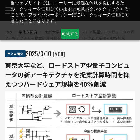
当ウェブサイトでは、ユーザーに最適な体験を提供するた
め、クッキーを使用しています。同意ボタンをクリックする
ことで、プライバシーポリシーに従い、クッキーの使用に同
意したことになります。
Top
>
学術＆研究
>
東京大学など、ロードストア型量子コンピュータの新
同意する
アーキテクチャを提案――計算時間を抑えつつハードウェア規模を40%削減
2025
/
3
/
10
[MON]
学術＆研究
東京大学など、ロードストア型量子コンピュ
ータの新アーキテクチャを提案――計算時間を抑
えつつハードウェア規模を40%削減