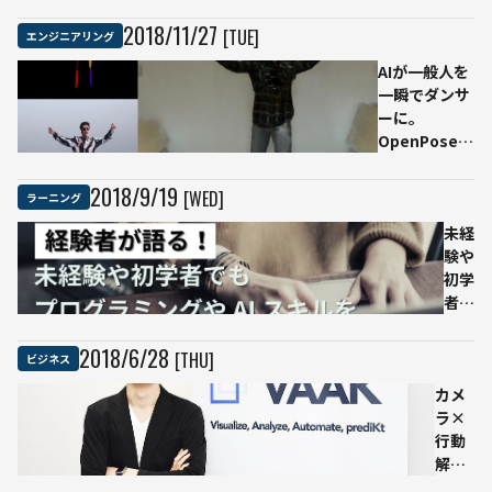
の実力
で
ロ
開
リ
2018
/
11
/
27
[TUE]
エンジニアリング
催
ー
AIが一般人を
や
一瞬でダンサ
栄
ーに。
養
OpenPoseを
素
応用した
を
「Everybody
判
2018
/
9
/
19
[WED]
ラーニング
Dance
定
Now」がすご
未経
へ
い
験や
初学
者で
もプ
ログ
2018
/
6
/
28
[THU]
ビジネス
ラミ
カメ
ング
ラ×
やAI
行動
スキ
解析
ルを
で人
習得