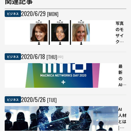
関連記事
2020
/
6
/
29
[MON]
ビジネス
写真
のモ
ザイ
クを
除去
し
2020
/
6
/
18
[THU]
ビジネス
[AD]
て“ほ
ぼ”復
最
元さ
新
せる
の
AIが
AI・
登場
DX
技
2020
/
5
/
26
[TUE]
ビジネス
術
AI
動
人材
向
とは
が
| そ
集