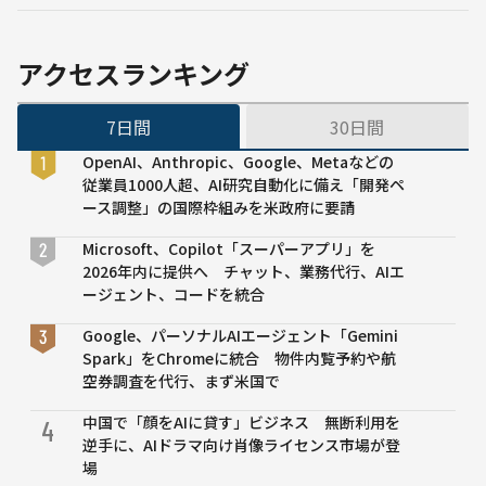
の目
でき
的を
る理
AIが
由：
アクセスランキング
予
キカ
測。
ガク
7日間
30日間
VAAK
の技
が作
術ブ
OpenAI、Anthropic、Google、Metaなどの
る
ログ
従業員1000人超、AI研究自動化に備え「開発ペ
「正
ース調整」の国際枠組みを米政府に要請
しい
監視
Microsoft、Copilot「スーパーアプリ」を
社
2026年内に提供へ チャット、業務代行、AIエ
会」
ージェント、コードを統合
Google、パーソナルAIエージェント「Gemini
Spark」をChromeに統合 物件内覧予約や航
空券調査を代行、まず米国で
中国で「顔をAIに貸す」ビジネス 無断利用を
4
逆手に、AIドラマ向け肖像ライセンス市場が登
場