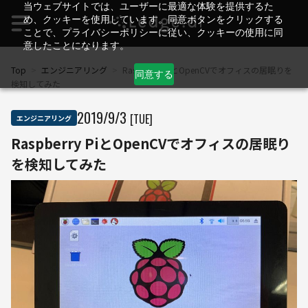
当ウェブサイトでは、ユーザーに最適な体験を提供するた
め、クッキーを使用しています。同意ボタンをクリックする
ことで、プライバシーポリシーに従い、クッキーの使用に同
意したことになります。
Top
>
エンジニアリング
>
Raspberry PiとOpenCVでオフィスの居眠りを
同意する
検知してみた
2019
/
9
/
3
[TUE]
エンジニアリング
Raspberry PiとOpenCVでオフィスの居眠り
を検知してみた