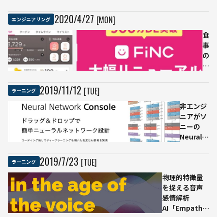
の需
う
要と
マ
2020
/
4
/
27
[MON]
エンジニアリング
注目
ク
され
ニ
食
てい
カ
事
る背
の
の
景、
カ
写
目指
ン
真
すた
フ
を
2019
/
11
/
12
[TUE]
ラーニング
めに
ァ
ス
非エンジ
必要
レ
マ
ニアがソ
なス
ン
ホ
ニーの
キル
ス
で
Neural
を紹
7/2
撮
Network
介
か
る
Console
ら
だ
2019
/
7
/
23
[TUE]
ラーニング
で画像分
オ
け
物理的特徴量
類モデル
ン
で
を捉える音声
を作って
ラ
AI
感情解析
みた
イ
が
AI「Empath」
ン
カ