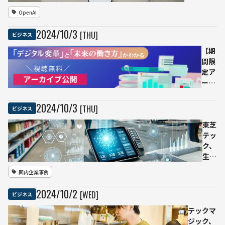
ラウド
能」を無
OpenAI
サービ
料ユーザ
スを強
ーにも拡
2024
/
10
/
3
[THU]
ビジネス
化
大提供
【期
間限
定ア
ーカ
イブ
配信
2024
/
10
/
3
[THU]
ビジネス
中】
生成
東芝
AI、
テッ
SF、
ク、
ロボ
生成
ット
AIを
国内企業事例
な
活用
ど、
した
2024
/
10
/
2
[WED]
ビジネス
これ
新会
から
社
テックマ
の
「ジ
ジック、