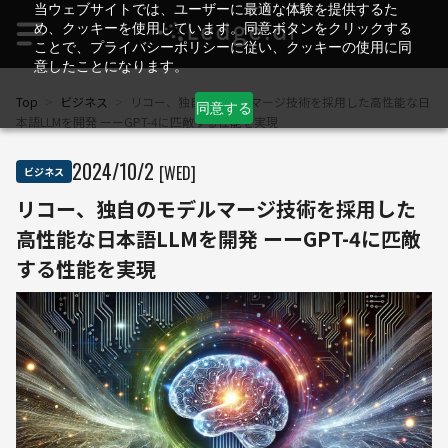
当ウェブサイトでは、ユーザーに最適な体験を提供するた
め、クッキーを使用しています。同意ボタンをクリックする
ことで、プライバシーポリシーに従い、クッキーの使用に同
意したことになります。
Top
>
ビジネス
>
リコー、独自のモデルマージ技術を採用した高性能な日
同意する
本語LLMを開発 ーーGPT-4に匹敵する性能を実現
2024
/
10
/
2
[WED]
ビジネス
リコー、独自のモデルマージ技術を採用した
高性能な日本語LLMを開発 ーーGPT-4に匹敵
する性能を実現