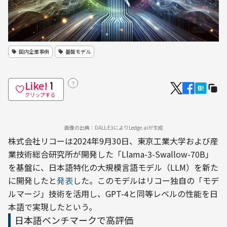
国内企業事例
基盤モデル
Like!
？
1
クリップする
画像の出典：DALL-E3によりLedge.aiが生成
株式会社リコーは2024年9月30日、東京工業大学および産
業技術総合研究所が開発した「Llama-3-Swallow-70B」
を基盤に、日本語特化の大規模言語モデル（LLM）を新た
に開発したと
発表
した。このモデルはリコー独自の「モデ
ルマージ」技術を活用し、GPT-4と同等レベルの性能を日
本語で実現したという。
日本語ベンチマークで高評価