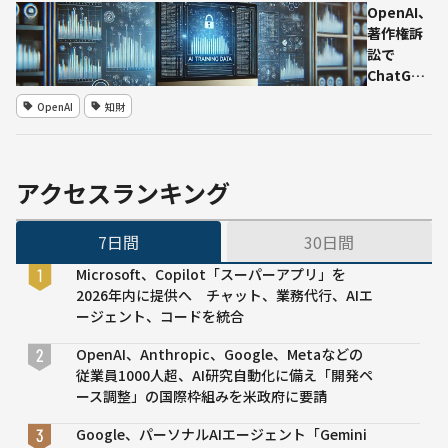
ンサー
AIが新
OpenAI、
から回
ボイス
著作権訴
答を生
インタ
訟で
成
ーフェ
ChatGPT
ース
のトレー
OpenAI
知財
「EVI」
ニングデ
を発表
ータを公
開へ──
厳重警備
アクセスランキング
の中でデ
ータ精査
7日間
30日間
が許可
Microsoft、Copilot「スーパーアプリ」を
2026年内に提供へ チャット、業務代行、AIエ
ージェント、コードを統合
OpenAI、Anthropic、Google、Metaなどの
従業員1000人超、AI研究自動化に備え「開発ペ
ース調整」の国際枠組みを米政府に要請
Google、パーソナルAIエージェント「Gemini