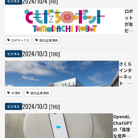
2024
/
10
/
4
[FRI]
ビジネス
ロボ
ット
が友
だち
とし
ロボティクス
国内企業事例
て生
活に
2024
/
10
/
3
[THU]
ビジネス
溶け
込む
さくら
社会
インタ
へ
ーネッ
――「と
ト
もだ
NVIDIA
半導体
国内企業事例
ちロ
製GPU
ボッ
を800
2024
/
10
/
3
[THU]
ビジネス
トプ
基追加
ロジ
調達
OpenAI、
ェク
生成AI
ChatGPT
ト」
向け
の「高度
始動
GPUク
な音声機