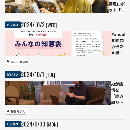
DX
ャイ
調理ロボ
を
ナミ
ット「I-
様々
クス
Robo2」
な角
株式
を大阪王
2024
/
10
/
2
[WED]
ビジネス
度で
会
将鷺沼店
考え
社」
に導入
Yahoo!
た貴
を設
おいしさ
知恵袋
重な
立 -
と効率を
から新
セッ
POS
両立
AI機能
ショ
デー
「みん
国内企業事例
ンを
タで
なの知
見逃
業界
恵袋」
2024
/
10
/
1
[TUE]
ビジネス
す
を横
が開
な！
断す
始
AIが感
る課
RAGを
情を
題解
使って
「読み
決を
蓄積さ
取り」
目指
れた約
共感的
基盤モデル
す
1.6億
に応答
件のベ
する
2024
/
9
/
30
[MON]
ビジネス
ストア
Hume