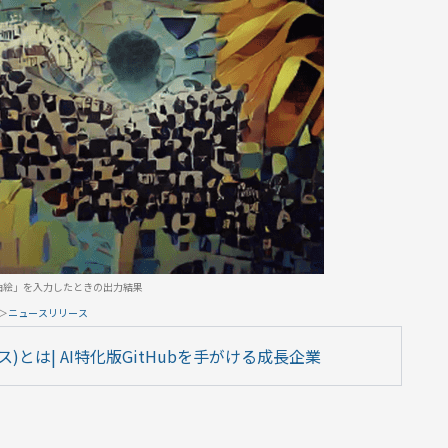
油絵」を入力したときの出力結果
＞
ニュースリリース
イス)とは| AI特化版GitHubを手がける成長企業