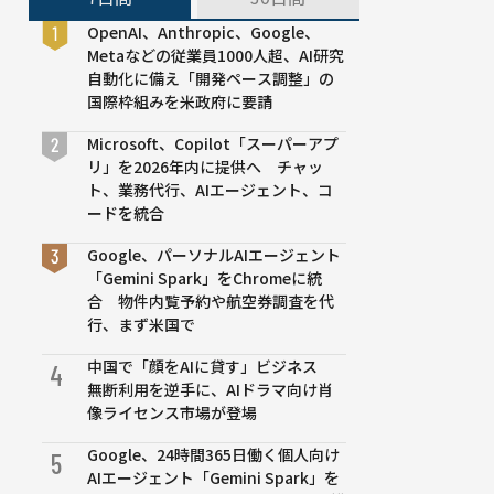
OpenAI、Anthropic、Google、
Metaなどの従業員1000人超、AI研究
自動化に備え「開発ペース調整」の
国際枠組みを米政府に要請
Microsoft、Copilot「スーパーアプ
リ」を2026年内に提供へ チャッ
ト、業務代行、AIエージェント、コ
ードを統合
Google、パーソナルAIエージェント
「Gemini Spark」をChromeに統
合 物件内覧予約や航空券調査を代
行、まず米国で
中国で「顔をAIに貸す」ビジネス
4
無断利用を逆手に、AIドラマ向け肖
像ライセンス市場が登場
Google、24時間365日働く個人向け
5
AIエージェント「Gemini Spark」を