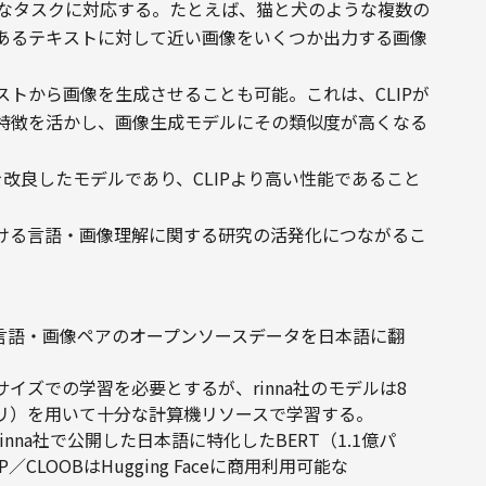
様なタスクに対応する。たとえば、猫と犬のような複数の
あるテキストに対して近い画像をいくつか出力する画像
トから画像を生成させることも可能。これは、CLIPが
特徴を活かし、画像生成モデルにその類似度が高くなる
IPを改良したモデルであり、CLIPより高い性能であること
ける言語・画像理解に関する研究の活発化につながるこ
の言語・画像ペアのオープンソースデータを日本語に翻
チサイズでの学習を必要とするが、rinna社のモデルは8
（80GBメモリ）を用いて十分な計算機リソースで学習する。
rinna社で公開した日本語に特化したBERT（1.1億パ
CLOOBはHugging Faceに商用利用可能な