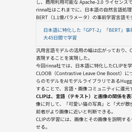
し、商用利用可能な Apache-2.0 ライセ
rinna社はこれまでに、日本語の自然言語処理
BERT（1.1億パラメータ）の事前学習言
日本語に特化した「GPT-2」「BERT」
大45日間で学習
汎用言語モデルの活用の幅は広がっており、Op
表現することを実現した。
今回rinna社では、日本語に特化したCLIP
CLOOB（Contrastive Leave One
らのモデルをAIモデルライブラリであるHuggin
することで、言語・画像コミュニティに還元
CLIPは、言語（テキスト）と画像の関係を
像に対して、「可愛い猫の写真」と「犬が散
前者がより画像に近いと判断できる。
CLIPの学習には、画像とその画像を説明す
せる。