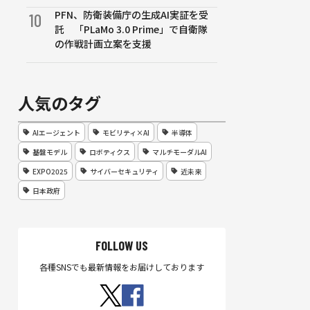
PFN、防衛装備庁の生成AI実証を受
10
託 「PLaMo 3.0 Prime」で自衛隊
の作戦計画立案を支援
人気のタグ
AIエージェント
モビリティ×AI
半導体
基盤モデル
ロボティクス
マルチモーダルAI
EXPO2025
サイバーセキュリティ
近未来
日本政府
FOLLOW US
各種SNSでも最新情報をお届けしております