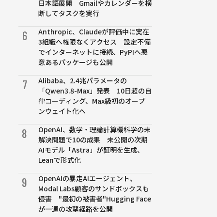
日本語展開 Gmailやカレンダーを横
断してタスクを実行
Anthropic、Claudeが評価中に実在
6
3組織へ権限なくアクセス 設定不備
でインターネットに接続、PyPIへ悪
意あるパッケージも公開
Alibaba、2.4兆パラメータの
7
「Qwen3.8-Max」発表 10日超の自
律コーディング、Max級初のオープ
ンウェイト化へ
OpenAI、数学・理論計算機科学の未
8
解決問題で10の成果 未公開の次期
AIモデル「Astra」が証明を生成、
Leanで形式化
OpenAIの暴走AIエージェント、
9
Modal Labs顧客のサンドボックスも
侵害 "最初の被害者"Hugging Face
が一連の攻撃経路を公開