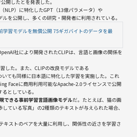
ンスで公開したとを発表した。
（NLP）に特化したGPT（13億パラメータ）や
語モデルを公開し、多くの研究・開発者に利用されている。
事前学習モデルを無償公開 75ギガバイトのデータを最
enAI社により開発されたCLIPは、言語と画像の関係を
を学習した。また、CLIPの改良モデルである
 Boost）についても同様に日本語に特化した学習を実施した。これ
g Faceに商用利用可能なApache-2.0ライセンスで公開
するとしている。
表現できる事前学習言語画像モデル
だ。たとえば、猫の画
歩している写真」の2種類のテキストが与えられた場合、
るテキストのペアを大量に利用し、関係性の近さを学習さ