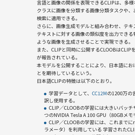
言語と画像の関係を表現できるCLIPは、多
クラスに画像を分類する画像分類タスクや、
検索に適用できる。
さらに、画像生成モデルと組み合わせ、テキス
テキストに対する画像の類似度を出力できる
ような画像を生成させることで実現できる。
また、CLIPと同時に公開するCLOOBはCL
が報告されている。
本モデルを公開することにより、日本語にお
とを期待しているという。
日本語CLIPの特徴は以下のとおり。
学習データとして、
CC12M
の1200万
訳し使用する。
CLIP／CLOOBの学習には大きいバッ
つのNVIDIA Tesla A 100 GPU
CLIP／CLOOBの学習には、これまでに
ラメータ）を利用している 学習されたCLIP／