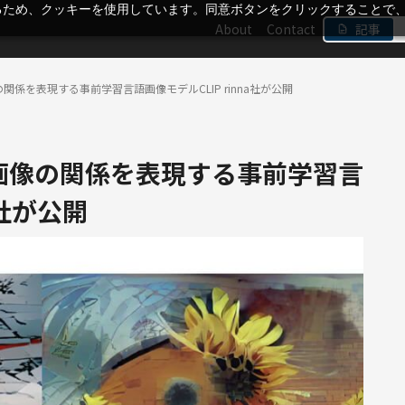
るため、クッキーを使用しています。同意ボタンをクリックすることで
About
Contact
記事
係を表現する事前学習言語画像モデルCLIP rinna社が公開
画像の関係を表現する事前学習言
a社が公開