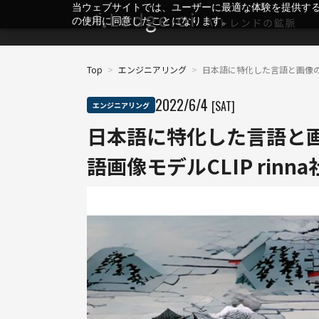
当ウェブサイトでは、ユーザーに最適な体験を提供す
の使用に同意したことになります。
Top
>
エンジニアリング
>
日本語に特化した言語と画像の関
2022
/
6
/
4
[SAT]
エンジニアリング
日本語に特化した言語と
語画像モデルCLIP rinn