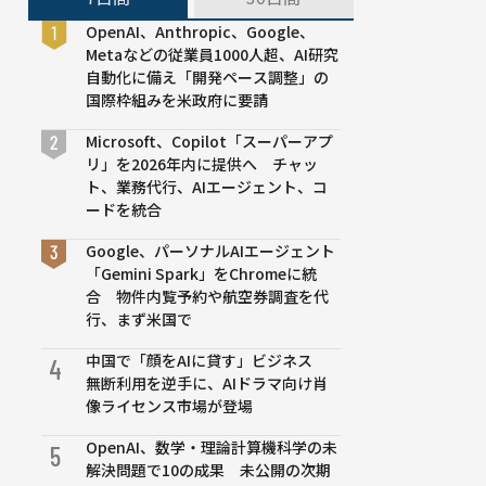
OpenAI、Anthropic、Google、
Metaなどの従業員1000人超、AI研究
自動化に備え「開発ペース調整」の
国際枠組みを米政府に要請
Microsoft、Copilot「スーパーアプ
リ」を2026年内に提供へ チャッ
ト、業務代行、AIエージェント、コ
ードを統合
Google、パーソナルAIエージェント
「Gemini Spark」をChromeに統
合 物件内覧予約や航空券調査を代
行、まず米国で
中国で「顔をAIに貸す」ビジネス
4
無断利用を逆手に、AIドラマ向け肖
像ライセンス市場が登場
OpenAI、数学・理論計算機科学の未
5
解決問題で10の成果 未公開の次期