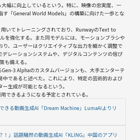
から大幅に向上しているという。特に、映像の忠実度、一
eneral World Models」の構築に向けた一歩とな
用いてトレーニングされており、RunwayのText to 
o Imageツールを強化する。また同モデルには、モーションブラシや
おり、ユーザーはクリエイティブな出力を細かく調整で
モデレーションシステムや、デジタルコンテンツの信ぴ
対策も備える。
Gen-3 Alphaのカスタムバージョンも、大手エンターテ
発中であると述べた。これにより、特定の芸術的および
ター生成が可能となるという。
ーが利用できるようになる予定とされている。
動画生成AI「Dream Machine」LumaAIよりリ
？！」話題騒然の動画生成AI「KLING」中国のアプリ