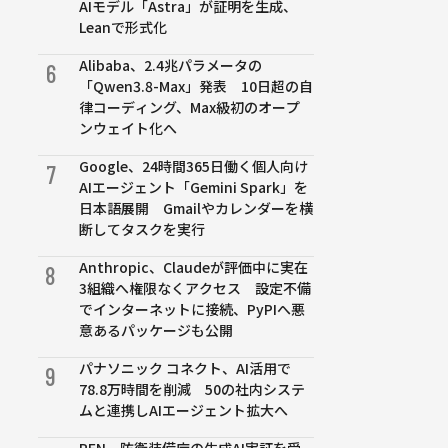
AIモデル「Astra」が証明を生成、
Leanで形式化
Alibaba、2.4兆パラメータの
6
「Qwen3.8-Max」発表 10日超の自
律コーディング、Max級初のオープ
ンウェイト化へ
Google、24時間365日働く個人向け
7
AIエージェント「Gemini Spark」を
日本語展開 Gmailやカレンダーを横
断してタスクを実行
Anthropic、Claudeが評価中に実在
8
3組織へ権限なくアクセス 設定不備
でインターネットに接続、PyPIへ悪
意あるパッケージも公開
パナソニック コネクト、AI活用で
9
78.8万時間を削減 50の社内システ
ムと連携しAIエージェント拡大へ