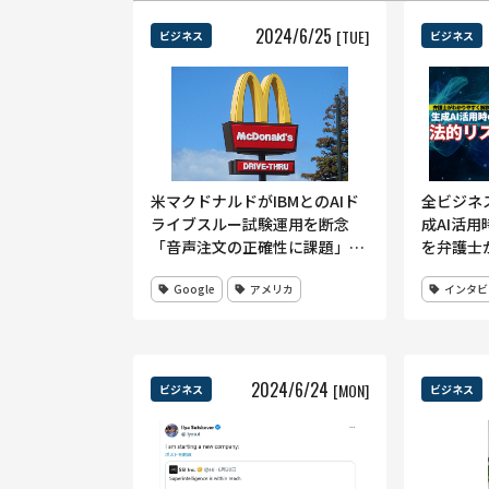
2024
/
6
/
25
[TUE]
ビジネス
ビジネス
米マクドナルドがIBMとのAIド
全ビジネ
ライブスルー試験運用を断念
成AI活
「音声注文の正確性に課題」次
を弁護士
は Google Cloudと挑戦か
Google
アメリカ
インタビ
2024
/
6
/
24
[MON]
ビジネス
ビジネス