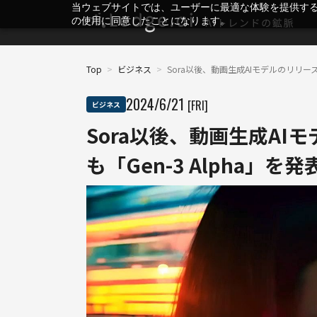
当ウェブサイトでは、ユーザーに最適な体験を提供す
の使用に同意したことになります。
Top
>
ビジネス
>
Sora以後、動画生成AIモデルのリリース続
2024
/
6
/
21
[FRI]
ビジネス
Sora以後、動画生成AI
も「Gen-3 Alpha」を発