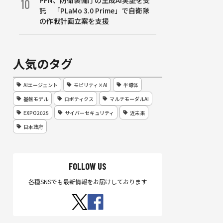
PFN、防衛装備庁の生成AI実証を受
10
託 「PLaMo 3.0 Prime」で自衛隊
の作戦計画立案を支援
人気のタグ
AIエージェント
モビリティ×AI
半導体
基盤モデル
ロボティクス
マルチモーダルAI
EXPO2025
サイバーセキュリティ
近未来
日本政府
FOLLOW US
各種SNSでも最新情報をお届けしております