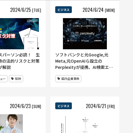
2024
/
6
/
25
2024
/
6
/
24
[TUE]
[MON]
ビジネス
スパーソン必読！ 生
ソフトバンクと元Google,元
用時の法的リスクと対策
Meta,元OpenAIら設立の
が解説
Perplexityが提携、AI検索エン
ジンの有料版を1年間無料で提
ュー
知財
国内企業事例
供
2024
/
6
/
23
2024
/
6
/
21
[SUN]
[FRI]
ビジネス