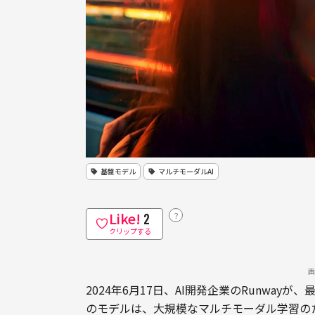
基盤モデル
マルチモーダルAI
Like!
？
2
クリップする
画
2024年6月17日、AI開発企業のRunwayが、最
のモデルは、大規模なマルチモーダル学習の