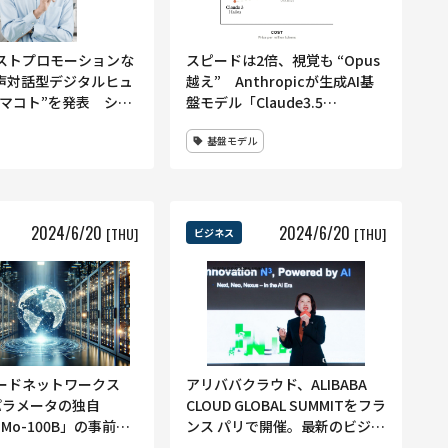
ストプロモーションな
スピードは2倍、視覚も “Opus
音声対話型デジタルヒュ
越え” Anthropicが生成AI基
Iマコト”を発表 シニ
盤モデル「Claude3.5
護施設での活用を目指
Sonnet」を発表
基盤モデル
験を開始
2024
/
6
/
20
2024
/
6
/
20
[THU]
[THU]
ビジネス
ードネットワークス
アリババクラウド、ALIBABA
億パラメータの独自
CLOUD GLOBAL SUMMITをフラ
aMo-100B」の事前学
ンス パリで開催。最新のビジネ
 提供に向け着々
スプランやAI技術について発表