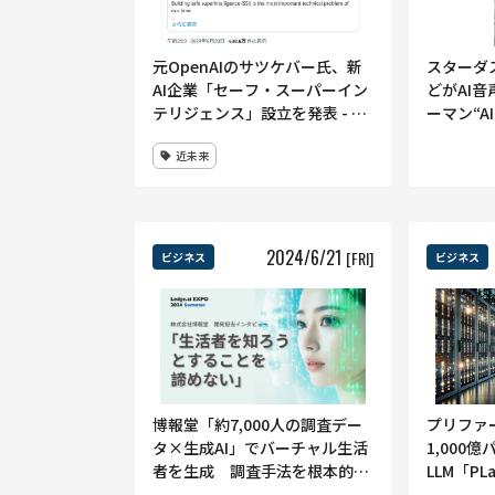
元OpenAIのサツケバー氏、新
スターダ
AI企業「セーフ・スーパーイン
どがAI
テリジェンス」設立を発表 - 安
ーマン“A
全な超知能を目指す
ア向け介
近未来
し実証実
2024
/
6
/
21
[FRI]
ビジネス
ビジネス
博報堂「約7,000人の調査デー
プリファ
タ×生成AI」でバーチャル生活
1,000
者を生成 調査手法を根本的に
LLM「PL
変革する取り組みとは？（一部
習が完了