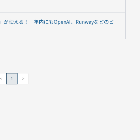
Sora」が使える！　年内にもOpenAI、Runwayなどのビ
<
1
>