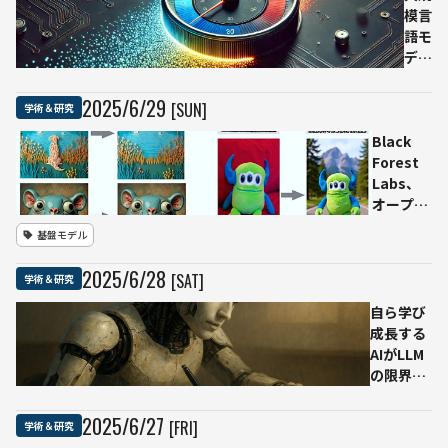
も試せる
模言
プレビュ
語モ
ー公開
デル
の
「温
2025
/
6
/
29
[SUN]
学術＆研究
度設
Black
定」
Forest
がAI
Labs、
出力
オープン
の鍵
ウェイト
を握
基盤モデル
画像編集
る
モデル
——
2025
/
6
/
28
[SAT]
学術＆研究
「FLUX.1
6つ
Kontext
のタ
自ら学び
[dev]」
スク
成長する
を公開
での
AIがLLM
コンテキ
体系
の限界打
スト保持
的検
破
の性能で
証で
──MIT
2025
/
6
/
27
[FRI]
学術＆研究
新基準
科学
が提案す