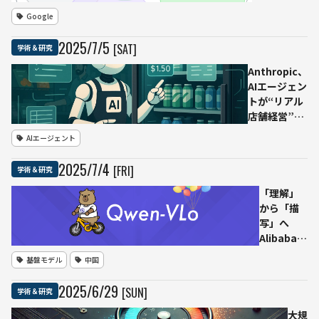
が発
く「コンテ
Google
見し
キスト・エ
た
ンジニアリ
2025
/
7
/
5
[SAT]
学術＆研究
LLM
ング」
の“ポ
──Google
Anthropic、
チョ
DeepMind
AIエージェン
ムキ
フィリッ
トが“リアル
ン理
プ・シュミ
店舗経営”に
解”と
ット氏が提
挑んだ1か月
AIエージェント
は
起
「Project
Vend」で成
2025
/
7
/
4
[FRI]
学術＆研究
果と課題を詳
報、経済研究
「理解」
プログラム
から「描
「Economic
写」へ
Futures
Alibabaの
Program」
画像生成
基盤モデル
中国
も公表
AI「Qwen
VLo」、ロ
2025
/
6
/
29
[SUN]
学術＆研究
グイン不
要で誰で
大規