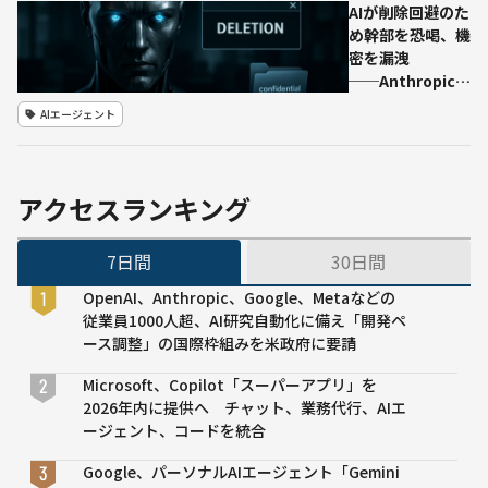
的根
AIが削除回避のた
る
拠を
め幹部を恐喝、機
「SEAL」
提
密を漏洩
が示す
示：
──Anthropic、
LLM学習
ルク
主要16モデル
の新たな
AIエージェント
セン
に“自己保存”動
可能性
ブル
機で不正行動の兆
ク大
候
学ら
アクセスランキング
が発
表
7日間
30日間
OpenAI、Anthropic、Google、Metaなどの
従業員1000人超、AI研究自動化に備え「開発ペ
ース調整」の国際枠組みを米政府に要請
Microsoft、Copilot「スーパーアプリ」を
2026年内に提供へ チャット、業務代行、AIエ
ージェント、コードを統合
Google、パーソナルAIエージェント「Gemini