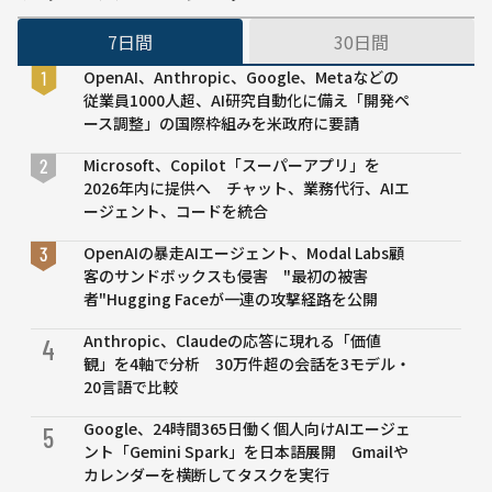
「ク
7日間
30日間
ラウ
ド実
OpenAI、Anthropic、Google、Metaなどの
践大
従業員1000人超、AI研究自動化に備え「開発ペ
賞」
ース調整」の国際枠組みを米政府に要請
今年
も
Microsoft、Copilot「スーパーアプリ」を
2026年内に提供へ チャット、業務代行、AIエ
ージェント、コードを統合
OpenAIの暴走AIエージェント、Modal Labs顧
客のサンドボックスも侵害 "最初の被害
者"Hugging Faceが一連の攻撃経路を公開
Anthropic、Claudeの応答に現れる「価値
4
観」を4軸で分析 30万件超の会話を3モデル・
20言語で比較
Google、24時間365日働く個人向けAIエージェ
5
ント「Gemini Spark」を日本語展開 Gmailや
カレンダーを横断してタスクを実行