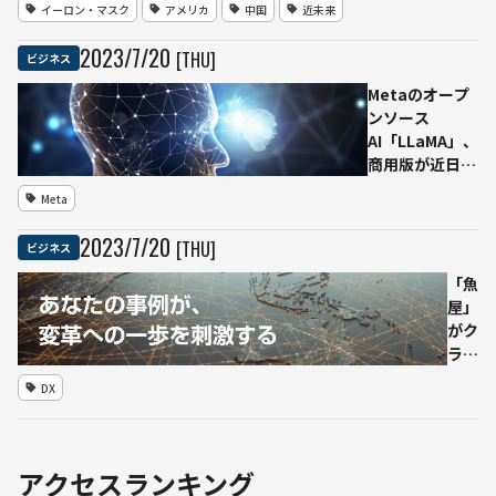
イーロン・マスク
アメリカ
中国
近未来
新
予
2023
/
7
/
20
[THU]
ビジネス
測
ロ
Metaのオープ
ボ
ンソース
ッ
AI「LLaMA」、
ト
商用版が近日公
の
開か
Meta
数
が
2023
/
7
/
20
[THU]
ビジネス
人
類
「魚
を
屋」
超
がク
え
ラウ
る
ド活
DX
日
用で
が
頂点
来
に -
る
- DX
アクセスランキング
競う