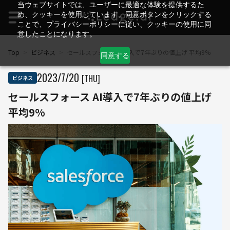
当ウェブサイトでは、ユーザーに最適な体験を提供するた
め、クッキーを使用しています。同意ボタンをクリックする
ことで、プライバシーポリシーに従い、クッキーの使用に同
意したことになります。
Top
>
ビジネス
>
セールスフォース AI導入で7年ぶりの値上げ 平均9%
同意する
2023
/
7
/
20
[THU]
ビジネス
セールスフォース AI導入で7年ぶりの値上げ
平均9%