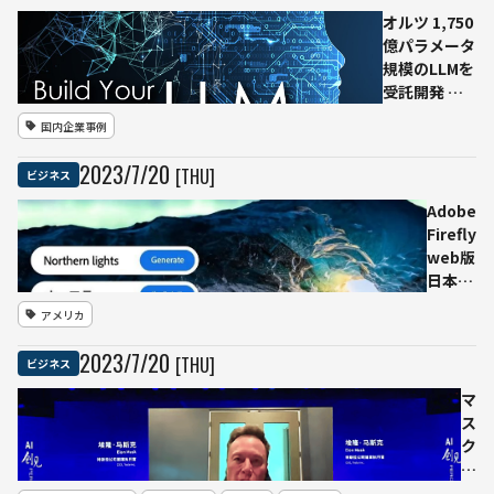
AI 東大
オルツ 1,750
ファン
億パラメータ
ドなど
規模のLLMを
が5.2億
受託開発 よ
円出資
り少ない予算
国内企業事例
で構築できる
OptimalLLM
2023
/
7
/
20
[THU]
ビジネス
も
Adobe
Firefly
web版
日本語
で画像
アメリカ
生成が
可能に
2023
/
7
/
20
[THU]
ビジネス
多言語
対応サ
マ
ポート
ス
拡充
ク
氏
の