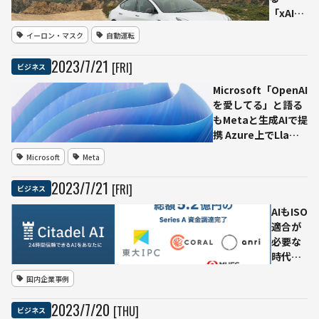
所」27
「xAI」
年まで
テスラ
イーロン・マスク
自動運転
に稼働
の自動
運転に
2023
/
7
/
21
[FRI]
ビジネス
AI活
用、
Microsoft「OpenAI
Twitter
を愛してる」と語る
のデー
もMetaと生成AIで提
タはAI
携 Azure上でLlama
学習に -
2利用可能に
Microsoft
Meta
- 全容語
る
2023
/
7
/
21
[FRI]
ビジネス
AIもISO
適合が
必要な
時代に -
- チェッ
国内企業事例
クツー
ル開発
2023
/
7
/
20
[THU]
ビジネス
Citadel