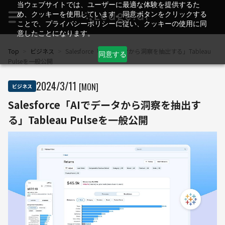
当ウェブサイトでは、ユーザーに最適な体験を提供するた
め、クッキーを使用しています。同意ボタンをクリックする
ことで、プライバシーポリシーに従い、クッキーの使用に同
意したことになります。
Top
>
ビジネス
>
Salesforce「AIでデータから洞察を抽出する」Tableau
同意する
Pulseを一般公開
2024
/
3
/
11
[MON]
ビジネス
Salesforce「AIでデータから洞察を抽出す
る」Tableau Pulseを一般公開