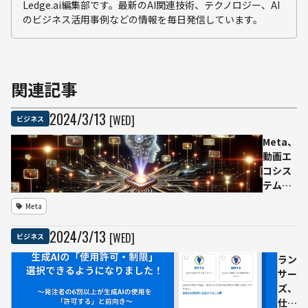
Ledge.ai編集部です。最新のAI関連技術、テクノロジー、AI
のビジネス活用事例などの情報を毎日発信しています。
関連記事
2024
/
3
/
13
[WED]
ビジネス
Meta、
動画エ
コシス
テム全
体を強
Meta
化する
ため巨
2024
/
3
/
13
[WED]
ビジネス
大AIモ
デルの
ラン
構築を
サー
進行中
ズ、
仕事