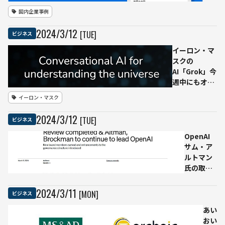
の発
国内企業事例
注者
が生
2024
/
3
/
12
[TUE]
ビジネス
成AI
の
イーロン・マ
「使
スクの
用許
AI「Grok」今
可・
週中にもオー
制
プンソース化
イーロン・マスク
限」
「OpenAIは
を選
『ClosedAI』
2024
/
3
/
12
[TUE]
ビジネス
択で
に社名変更す
きる
れば？」
OpenAI
機能
サム・ア
を新
ルトマン
設
氏の取締
役復帰を
発表 新
2024
/
3
/
11
[MON]
ビジネス
たに3名の
取締役追
あい
加
おい