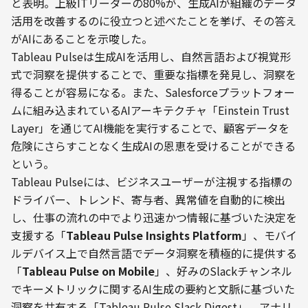
と表明。上級ITリーダーの80%が、生成AIが組織のデータ
活用を改善するのに役立つと述べたことを挙げ、その答え
がAIにあることを示唆した。
Tableau Pulseは生成AIを活用し、自然言語および視覚形
式で洞察を提供することで、重要な指標を発見し、洞察を
得ることが容易になる。また、Salesforceプラットフォー
ムに組み込まれているAIアーキテクチャ「Einstein Trust 
Layer」を通じてAI機能を実行することで、顧客データを
危険にさらすことなく生成AIの恩恵を受けることができる
という。
Tableau Pulseには、ビジネスユーザーが注視する指標の
ドライバー、トレンド、寄与者、異常値を自動的に検出
し、仕事の流れの中でより迅速かつ情報に基づいた決定を
支援する「
Tableau Pulse Insights Platform
」、モバイ
ルデバイス上で自然言語でデータ洞察を積極的に提供する
「
Tableau Pulse on Mobile
」、好みのSlackチャンネル
でキーメトリックに関するAI生成の要約と文脈に基づいた
洞察を共有する「Tableau Pulse Slack Digest」、アナリ