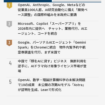
る」
OpenAI、Anthropic、Google、Metaなどの
OpenAI
従業員1000人超、AI研究自動化に備え「開発ペ
が過去
ース調整」の国際枠組みを米政府に要請
のメー
ルを暴
Microsoft、Copilot「スーパーアプリ」を
露
2026年内に提供へ チャット、業務代行、AIエ
ージェント、コードを統合
Google、パーソナルAIエージェント「Gemini
Spark」をChromeに統合 物件内覧予約や航
空券調査を代行、まず米国で
中国で「顔をAIに貸す」ビジネス 無断利用を
4
逆手に、AIドラマ向け肖像ライセンス市場が登
場
OpenAI、数学・理論計算機科学の未解決問題
5
で10の成果 未公開の次期AIモデル「Astra」
が証明を生成、Leanで形式化