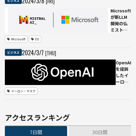
2024
/
3
/
8
[FRI]
ビジネス
大手テック
企業から6億
Microsoft
7500万ドル
が新LLM
の資金調達
開発の仏
ミストラ
ルAIとの
Microsoft
EU
パートナ
ーシップ
2024
/
3
/
7
[THU]
ビジネス
を発表
市場独占
OpenAI
の懸念か
を提訴
らEUより
したイ
調査要求
ーロン
が上がる
マスク
イーロン・マスク
に「私
たちは
イーロ
ンの主
アクセスランキング
張をす
べて却
7日間
30日間
下す