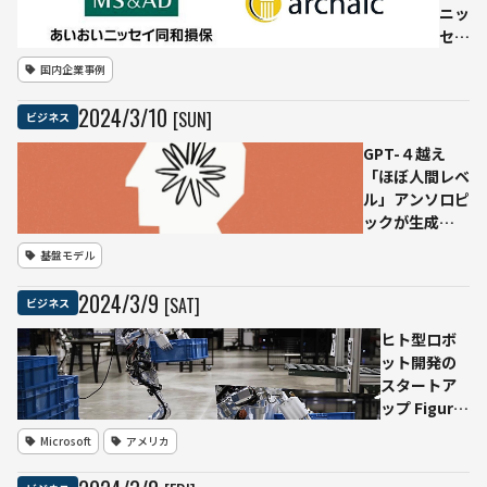
ニッ
セ
イ
国内企業事例
国内
初の
2024
/
3
/
10
[SUN]
ビジネス
「生
成AI
GPT-４越え
専用
「ほぼ人間レベ
保
ル」アンソロピ
険」
ックが生成
提供
AI「Claude3」
基盤モデル
開
を発表
始
2024
/
3
/
9
[SAT]
ビジネス
情報
漏洩
ヒト型ロボ
の損
ット開発の
害な
スタートア
ど補
ップ Figure
償
がNVIDIA、
Microsoft
アメリカ
Microsoft、
OpenAI含む