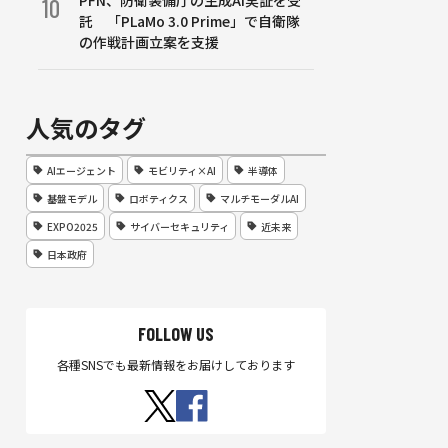
PFN、防衛装備庁の生成AI実証を受
10
託 「PLaMo 3.0 Prime」で自衛隊
の作戦計画立案を支援
人気のタグ
AIエージェント
モビリティ×AI
半導体
基盤モデル
ロボティクス
マルチモーダルAI
EXPO2025
サイバーセキュリティ
近未来
日本政府
FOLLOW US
各種SNSでも最新情報をお届けしております