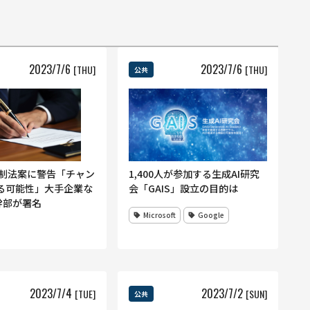
2023
/
7
/
6
2023
/
7
/
6
[THU]
[THU]
公共
1,400人が参加する生成AI研究
I規制法案に警告「チャン
会「GAIS」設立の目的は
る可能性」大手企業な
幹部が署名
Microsoft
Google
2023
/
7
/
4
2023
/
7
/
2
[TUE]
[SUN]
公共