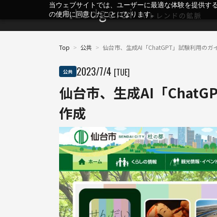
当ウェブサイトでは、ユーザーに最適な体験を提供す
の使用に同意したことになります。
Top
>
公共
>
仙台市、生成AI「ChatGPT」試験利用の
2023
/
7
/
4
[TUE]
公共
仙台市、生成AI「Chat
作成