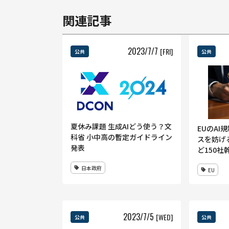
関連記事
2023
/
7
/
7
[FRI]
公共
公共
夏休み課題 生成AIどう使う？文
EUのA
科省 小中高の暫定ガイドライン
スを妨げ
発表
ど150社
日本政府
EU
2023
/
7
/
5
[WED]
公共
公共