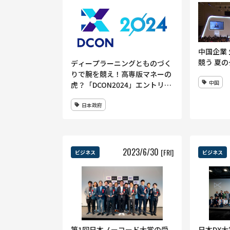
中国企業 
競う 夏
ディープラーニングとものづく
りで腕を競え！高専版マネーの
中国
虎？「DCON2024」エントリー
開始
日本政府
2023
/
6
/
30
[FRI]
ビジネス
ビジネス
第1回日本ノーコード大賞の受
日本DX大