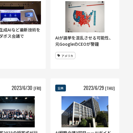
生成AIなど最新技術を
のダボス会議で
AIが選挙を混乱させる可能性、
元GoogleのCEOが警鐘
アメリカ
2023
/
6
/
30
2023
/
6
/
29
[FRI]
[THU]
公共
賞2023の授賞式が行
AI戦略会議3回目ーーAIガイド