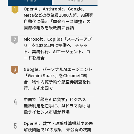
OpenAI、Anthropic、Google、
Metaなどの従業員1000人超、AI研究
自動化に備え「開発ペース調整」の
国際枠組みを米政府に要請
Microsoft、Copilot「スーパーアプ
リ」を2026年内に提供へ チャッ
ト、業務代行、AIエージェント、コ
ードを統合
Google、パーソナルAIエージェント
「Gemini Spark」をChromeに統
合 物件内覧予約や航空券調査を代
行、まず米国で
中国で「顔をAIに貸す」ビジネス
4
無断利用を逆手に、AIドラマ向け肖
像ライセンス市場が登場
OpenAI、数学・理論計算機科学の未
5
解決問題で10の成果 未公開の次期