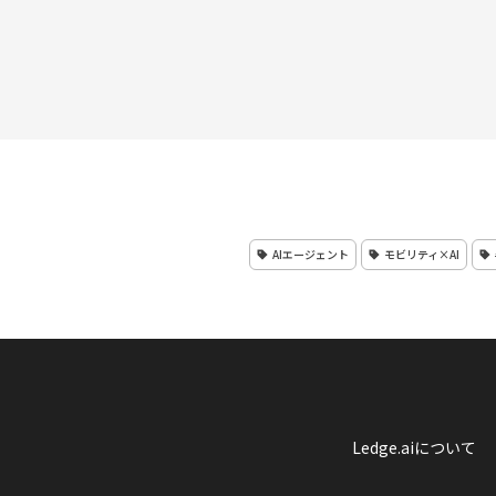
AIエージェント
モビリティ×AI
Ledge.aiについて