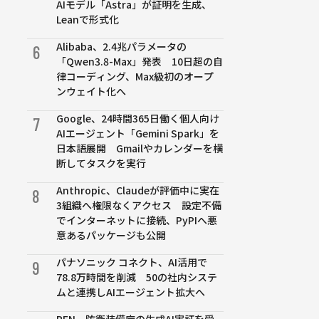
AIモデル「Astra」が証明を生成、
Leanで形式化
Alibaba、2.4兆パラメータの
6
「Qwen3.8-Max」発表 10日超の自
律コーディング、Max級初のオープ
ンウェイト化へ
Google、24時間365日働く個人向け
7
AIエージェント「Gemini Spark」を
日本語展開 Gmailやカレンダーを横
断してタスクを実行
Anthropic、Claudeが評価中に実在
8
3組織へ権限なくアクセス 設定不備
でインターネットに接続、PyPIへ悪
意あるパッケージも公開
パナソニック コネクト、AI活用で
9
78.8万時間を削減 50の社内システ
ムと連携しAIエージェント拡大へ